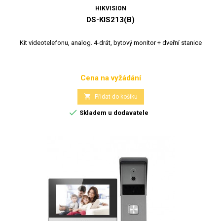
HIKVISION
DS-KIS213(B)
Kit videotelefonu, analog. 4-drát, bytový monitor + dveřní stanice
Cena na vyžádání
Cena

Přidat do košíku

Skladem u dodavatele