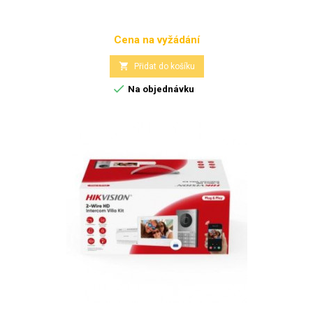
Cena na vyžádání
Cena

Přidat do košíku

Na objednávku