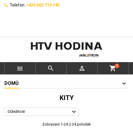
Telefon:
+420 602 719 145
0



shopping_cart
DOMŮ
KITY

Důležitost
Zobrazení 1-24 z 24 položek