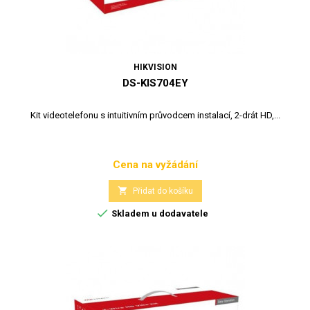
HIKVISION
DS-KIS704EY
Kit videotelefonu s intuitivním průvodcem instalací, 2-drát HD,...
Cena na vyžádání
Cena

Přidat do košíku

Skladem u dodavatele