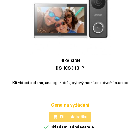
HIKVISION
DS-KIS313-P
Kit videotelefonu, analog. 4-drát, bytový monitor + dveřní stanice
Cena na vyžádání
Cena

Přidat do košíku

Skladem u dodavatele