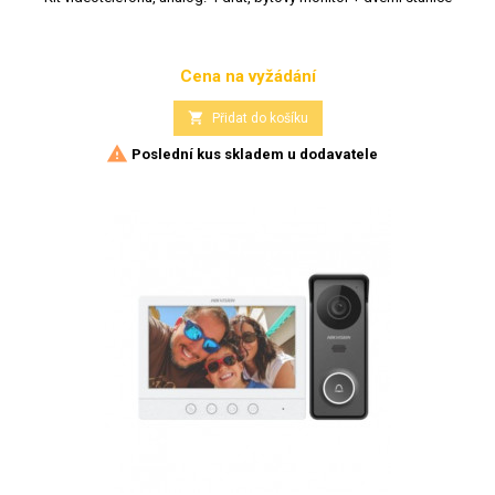
Cena na vyžádání
Cena

Přidat do košíku

Poslední kus skladem u dodavatele