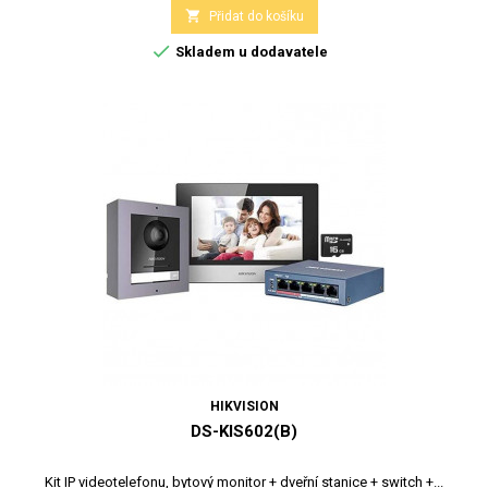

Přidat do košíku

Skladem u dodavatele
HIKVISION
DS-KIS602(B)
Kit IP videotelefonu, bytový monitor + dveřní stanice + switch +...