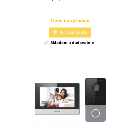
Cena na vyžádání
Cena

Přidat do košíku

Skladem u dodavatele