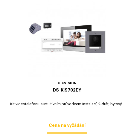
HIKVISION
DS-KIS702EY
Kit videotelefonu s intuitivním průvodcem instalací, 2-drát, bytový...
Cena na vyžádání
Cena