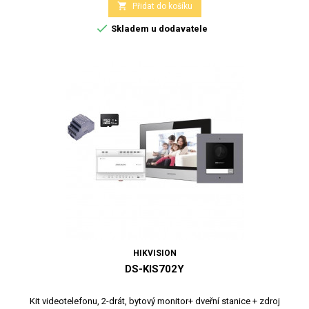

Přidat do košíku

Skladem u dodavatele
HIKVISION
DS-KIS702Y
Kit videotelefonu, 2-drát, bytový monitor+ dveřní stanice + zdroj