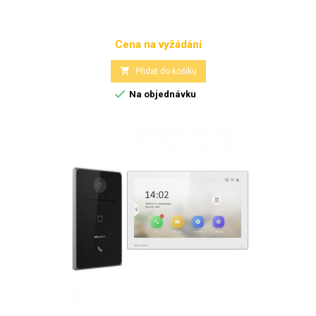
Cena na vyžádání
Cena

Přidat do košíku

Na objednávku