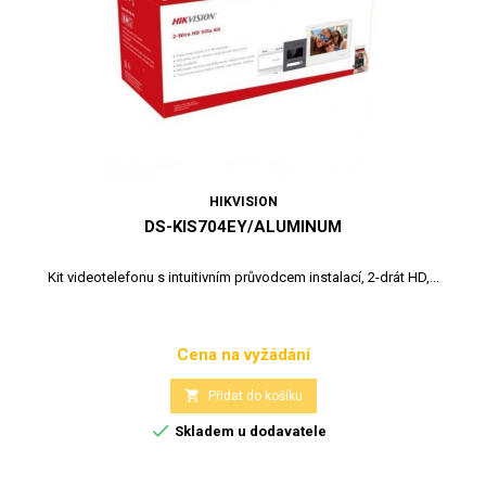
HIKVISION
DS-KIS704EY/ALUMINUM
Kit videotelefonu s intuitivním průvodcem instalací, 2-drát HD,...
Cena na vyžádání
Cena

Přidat do košíku

Skladem u dodavatele