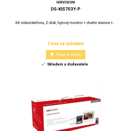
HIKVISION
DS-KIS703Y-P
Kit videotelefonu, 2-drát, bytový monitor + dveřní stanice +...
Cena na vyžádání
Cena

Přidat do košíku

Skladem u dodavatele