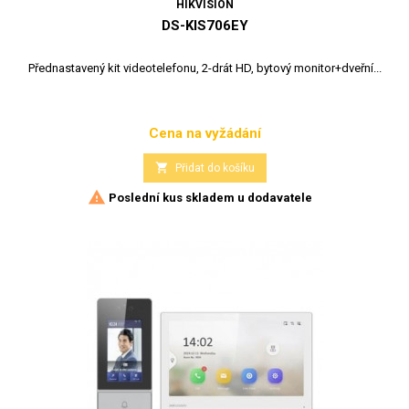
HIKVISION
DS-KIS706EY
Přednastavený kit videotelefonu, 2-drát HD, bytový monitor+dveřní...
Cena na vyžádání
Cena

Přidat do košíku

Poslední kus skladem u dodavatele