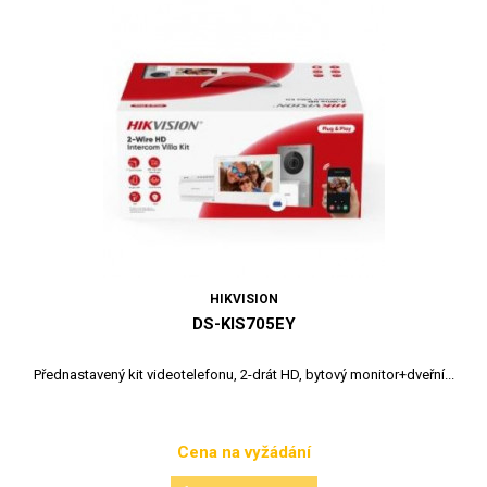
HIKVISION
DS-KIS705EY
Přednastavený kit videotelefonu, 2-drát HD, bytový monitor+dveřní...
Cena na vyžádání
Cena