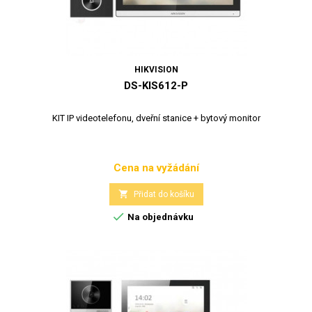
HIKVISION
DS-KIS612-P
KIT IP videotelefonu, dveřní stanice + bytový monitor
Cena na vyžádání
Cena

Přidat do košíku

Na objednávku