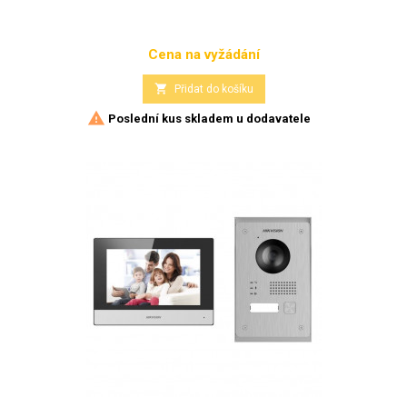
Cena na vyžádání
Cena

Přidat do košíku

Poslední kus skladem u dodavatele