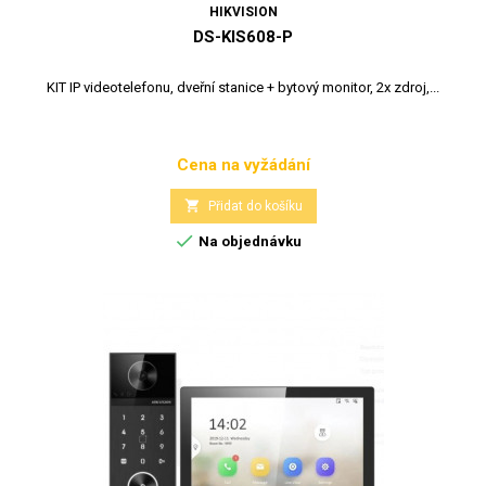
HIKVISION
DS-KIS608-P
KIT IP videotelefonu, dveřní stanice + bytový monitor, 2x zdroj,...
Cena na vyžádání
Cena

Přidat do košíku

Na objednávku