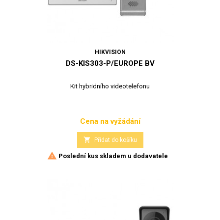
HIKVISION
DS-KIS303-P/EUROPE BV
Kit hybridního videotelefonu
Cena na vyžádání
Cena

Přidat do košíku

Poslední kus skladem u dodavatele