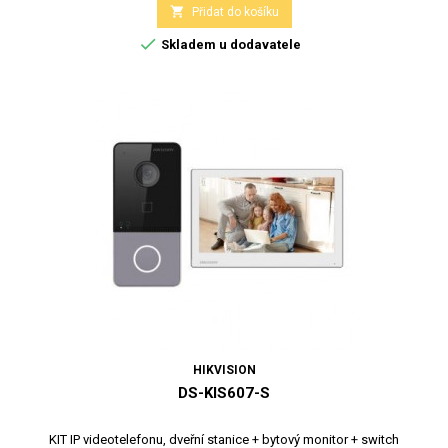

Přidat do košíku

Skladem u dodavatele
HIKVISION
DS-KIS607-S
KIT IP videotelefonu, dveřní stanice + bytový monitor + switch