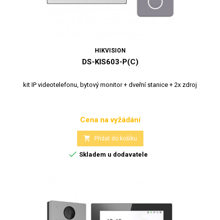
HIKVISION
DS-KIS603-P(C)
kit IP videotelefonu, bytový monitor + dveřní stanice + 2x zdroj
Cena na vyžádání
Cena

Přidat do košíku

Skladem u dodavatele