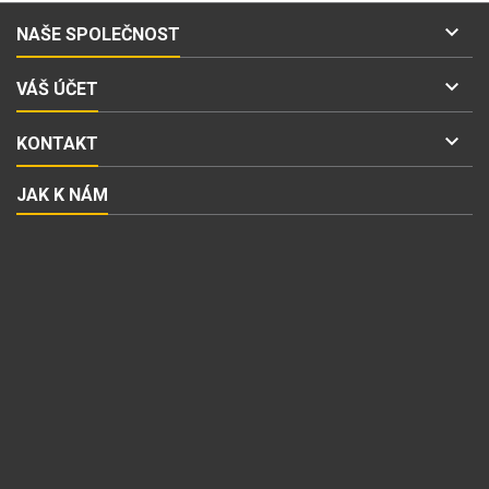

NAŠE SPOLEČNOST

VÁŠ ÚČET

KONTAKT
JAK K NÁM