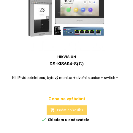
HIKVISION
DS-KIS604-S(C)
Kit IP videotelefonu, bytový monitor + dveřní stanice + switch +...
Cena na vyžádání
Cena

Přidat do košíku

Skladem u dodavatele