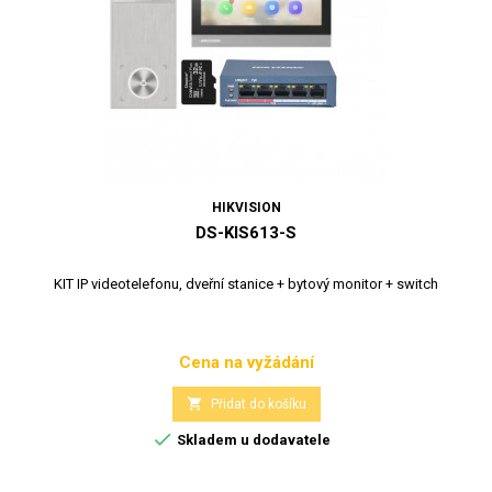
HIKVISION
DS-KIS613-S
KIT IP videotelefonu, dveřní stanice + bytový monitor + switch
Cena na vyžádání
Cena

Přidat do košíku

Skladem u dodavatele