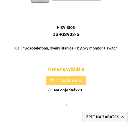
HIKVISION
DS-KIS902-S
KIT IP videotelefonu, dveřní stanice + bytový monitor + switch
Cena na vyžádání
Cena

Přidat do košíku

Na objednávku
1

ZPĚT NA ZAČÁTEK