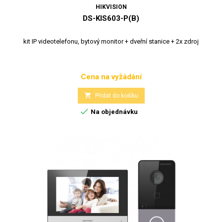
HIKVISION
DS-KIS603-P(B)
kit IP videotelefonu, bytový monitor + dveřní stanice + 2x zdroj
Cena na vyžádání
Cena

Přidat do košíku

Na objednávku