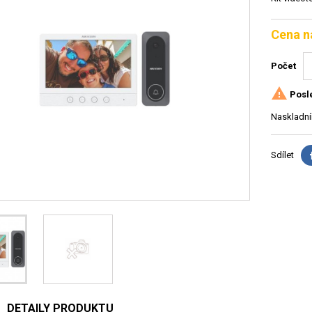
Cena n
Počet

Posle
Naskladní
Sdílet
DETAILY PRODUKTU