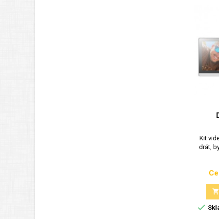
Kit vid
drát, b
Ce

Skl