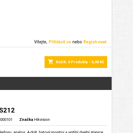
Vítejte,
Přihlásit se
nebo
Registrovat
shopping_cart
Košík:
0
Produkty - 0,00 Kč
IS212
000101
Značka
Hikvision
elefonu, analog. 4-drát, bytový monitor + vnitřní dveřní stanice