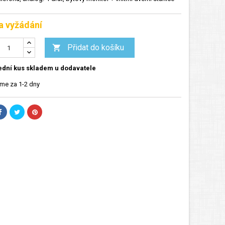
a vyžádání
Přidat do košíku

dní kus skladem u dodavatele
me za 1-2 dny