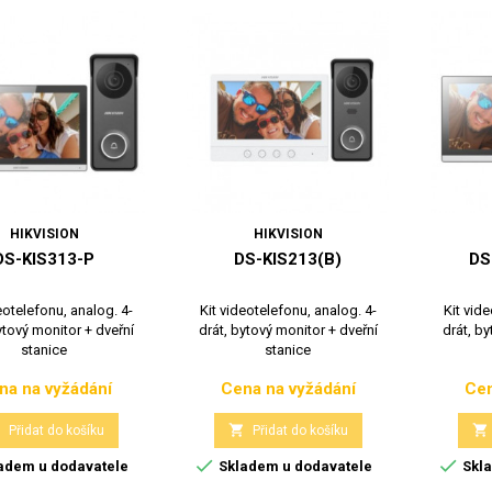
HIKVISION
HIKVISION
DS-KIS313-P
DS-KIS213(B)
DS
eotelefonu, analog. 4-
Kit videotelefonu, analog. 4-
Kit vide
ytový monitor + dveřní
drát, bytový monitor + dveřní
drát, by
stanice
stanice
na na vyžádání
Cena na vyžádání
Cen
Cena
Cena



Přidat do košíku
Přidat do košíku


adem u dodavatele
Skladem u dodavatele
Skla