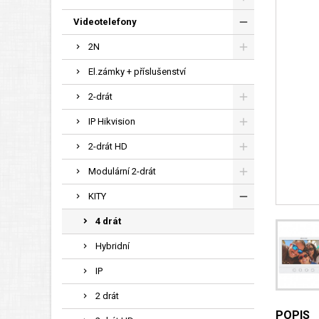
Videotelefony
2N
El.zámky + příslušenství
2-drát
IP Hikvision
2-drát HD
Modulární 2-drát
KITY
4 drát
Hybridní
IP
2 drát
POPIS