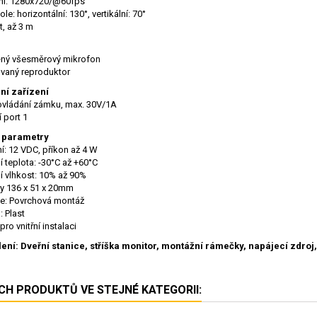
ní: 1280x720/@60fps
le: horizontální: 130°, vertikální: 70°
it, až 3 m
ěný všesměrový mikrofon
vaný reproduktor
ní zařízení
 ovládání zámku, max. 30V/1A
í port 1
í parametry
í: 12 VDC, příkon až 4 W
í teplota: -30°C až +60°C
í vlhkost: 10% až 90%
y 136 x 51 x 20mm
ce: Povrchová montáž
: Plast
ro vnitřní instalaci
ení: Dveřní stanice, stříška monitor, montážní rámečky, napájecí zdroj
ÍCH PRODUKTŮ VE STEJNÉ KATEGORII: