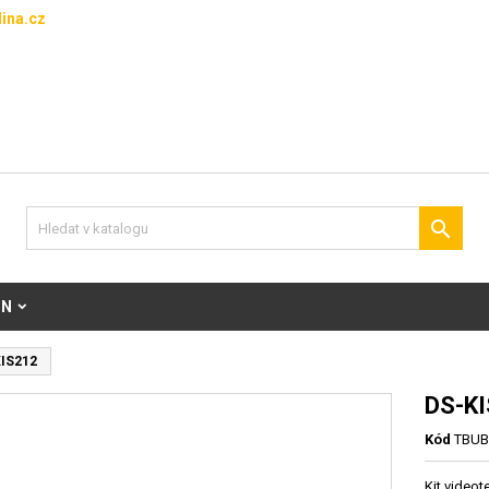
ina.cz

ON
IS212
DS-K
Kód
TBUB
Kit videot