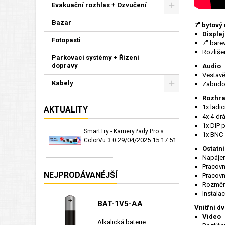
Evakuační rozhlas + Ozvučení
Bazar
7" bytový
Displej
Fotopasti
7" bare
Rozliše
Parkovací systémy + Řízení
dopravy
Audio
Vestav
Kabely
Zabudo
Rozhra
1x ladic
AKTUALITY
4x 4-drá
1x DIP 
SmartTry - Kamery řady Pro s
1x BNC
29/04/2025 15:17:51
ColorVu 3.0
Ostatn
Napájen
Pracovn
NEJPRODÁVANÉJŠÍ
Pracovn
Rozměry
Instala
BAT-1V5-AA
Vnitřní d
Video
Alkalická baterie