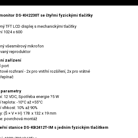
 monitor DS-KH2230T se čtyřmi fyzickými tlačítky
vný TFT LCD displej s mechanickými tlačítky
ní 1024 x 600
ěný všesměrový mikrofon
vaný reproduktor
ní zařízení
í port
tové rozhraní - 2x pro vnitřní rozšíření, 2x pro vrátné
přepínač
í parametry
í: 12 VDC, Spotřeba energie ?5 W
í teplota: -10°C až +55°C
í vlhkost: 10% až 90%
: (Š × V × H) 178 x 132 x 19 mm
ce: povrchová montáž
veřní stanice DS-KB2412T-IM s jedním fyzickým tlačítkem