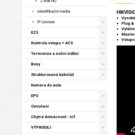
2 drát HD
Identifikační média
HIKVISI
Vysoké
IP Uniview
Plug &
Vytáče
EZS
Maximá
Vstupn
Kontrola vstupu + ACS
Termovize a noční vidění
Boxy
Strukturovaná kabeláž
Kamera do auta
EPS
Ozvučení
Chytrá domácnost - IoT
VÝPRODEJ