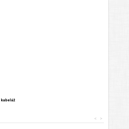
, kabeláž
<
>