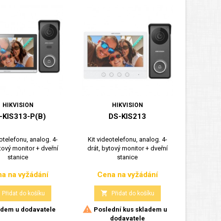
HIKVISION
HIKVISION
-KIS313-P(B)
DS-KIS213
otelefonu, analog. 4-
Kit videotelefonu, analog. 4-
tový monitor + dveřní
drát, bytový monitor + dveřní
stanice
stanice
a na vyžádání
Cena na vyžádání
Cena
Cena

Přidat do košíku
Přidat do košíku

dem u dodavatele
Poslední kus skladem u
dodavatele