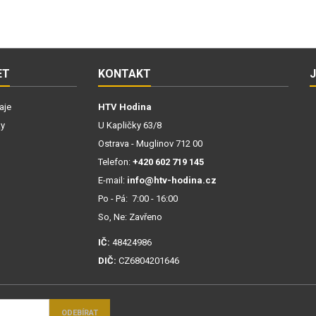
ET
KONTAKT
aje
HTV Hodina
ky
U Kapličky 63/8
Ostrava - Muglinov 712 00
Telefon:
+420 602 719 145
E-mail:
info@htv-hodina.cz
Po - Pá: 7:00 - 16:00
So, Ne: Zavřeno
IČ:
48424986
DIČ:
CZ6804201646