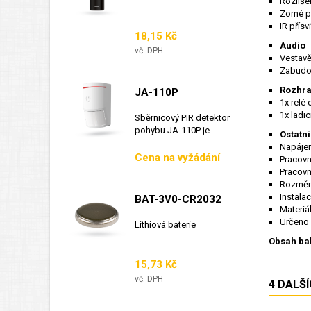
Rozliše
Zorné po
IR přísv
Cena
18,15 Kč
Audio
vč. DPH
Vestav
Zabudo
Rozhra
JA-110P
1x relé
1x ladic
Sběrnicový PIR detektor
pohybu JA-110P je
Ostatn
sběrnicový detektor...
Napájen
Cena
Cena na vyžádání
Pracovn
Pracovn
Rozměr
Instala
BAT-3V0-CR2032
Materiál
Určeno p
Lithiová baterie
Obsah bal
Cena
15,73 Kč
vč. DPH
4 DALŠ