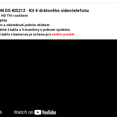
ON DS-KIS212
-
Kit 4-drátového videotelefonu
 HD TVI rozlišení
 play
ní a odemknutí jedním stiskem
lně 2 tabla a 3 monitory v jednom systému
í tablo s kamerou je určeno pro
vnitřní použití