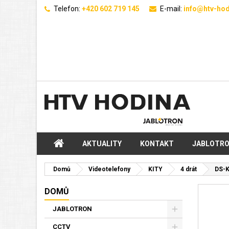
Telefon:
+420 602 719 145
E-mail:
info@htv-hod
AKTUALITY
KONTAKT
JABLOTR
Domů
Videotelefony
KITY
4 drát
DS-K
DOMŮ
JABLOTRON
CCTV