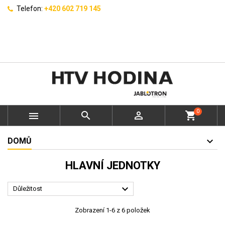
Telefon:
+420 602 719 145
0



shopping_cart
DOMŮ
HLAVNÍ JEDNOTKY

Důležitost
Zobrazení 1-6 z 6 položek