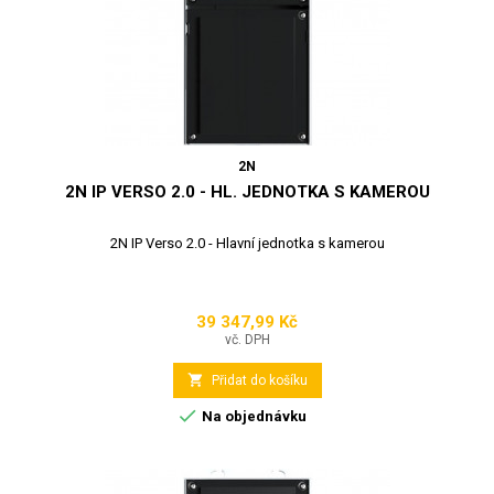
2N
2N IP VERSO 2.0 - HL. JEDNOTKA S KAMEROU
2N IP Verso 2.0 - Hlavní jednotka s kamerou
39 347,99 Kč
Cena
vč. DPH

Přidat do košíku

Na objednávku