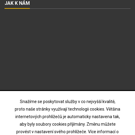
JAK K NÁM
ODBĚR NOVINEK
Snažíme se poskytovat služby v co nejvyšší kvalitě,
proto naše stránky využívají technologii cookies. Většina
internetových prohlížečů je automaticky nastavena tak,
Souhlasím s podmínkami a zásadami ochrany osobních
aby byly soubory cookies příjímány. Změnu můžete
údajů
provést v nastavení svého prohlížeče. Více informací o