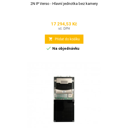
2N IP Verso - Hlavní jednotka bez kamery
17 294,53 Kč
Cena
vč. DPH

Přidat do košíku

Na objednávku