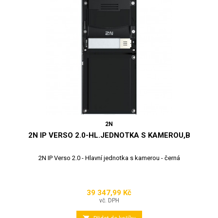
2N
2N IP VERSO 2.0-HL.JEDNOTKA S KAMEROU,B
2N IP Verso 2.0 - Hlavní jednotka s kamerou - černá
39 347,99 Kč
Cena
vč. DPH