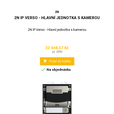
2N
2N IP VERSO - HLAVNÍ JEDNOTKA S KAMEROU
2N IP Verso - Hlavní jednotka s kamerou
32 448,57 Kč
Cena
vč. DPH

Přidat do košíku

Na objednávku