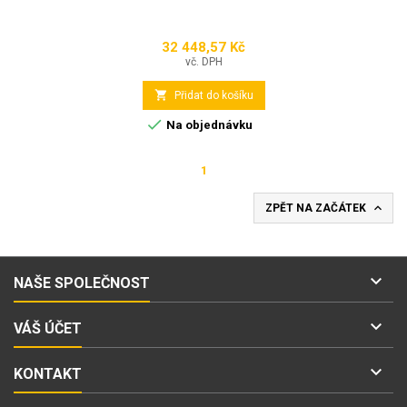
32 448,57 Kč
Cena
vč. DPH

Přidat do košíku

Na objednávku
1

ZPĚT NA ZAČÁTEK

NAŠE SPOLEČNOST

VÁŠ ÚČET

KONTAKT