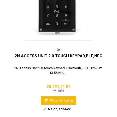
2N
2N ACCESS UNIT 2.0 TOUCH KEYPAD,BLE,NFC
2N Access Unit 2.0 Touch keypad, Bluetooth, RFID 125kHz,
13.56MHz,...
28 291,01 Kč
Cena
vč. DPH

Přidat do košíku

Na objednávku