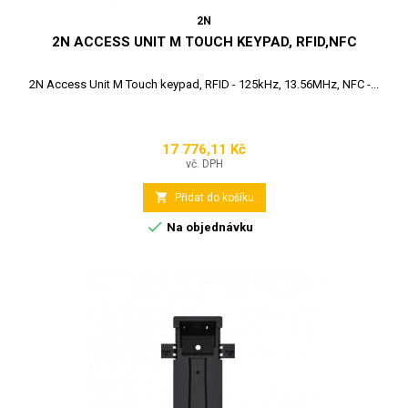
2N
2N ACCESS UNIT M TOUCH KEYPAD, RFID,NFC
2N Access Unit M Touch keypad, RFID - 125kHz, 13.56MHz, NFC -...
17 776,11 Kč
Cena
vč. DPH

Přidat do košíku

Na objednávku