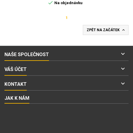

Na objednávku
1

ZPĚT NA ZAČÁTEK

NAŠE SPOLEČNOST

VÁŠ ÚČET

KONTAKT
JAK K NÁM