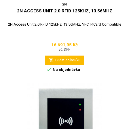
2N
2N ACCESS UNIT 2.0 RFID 125KHZ, 13.56MHZ
2N Access Unit 2.0 RFID 125kHz, 13.56MHz, NFC, PICard Compatible
16 691,95 Kč
Cena
vč. DPH

Přidat do košíku

Na objednávku