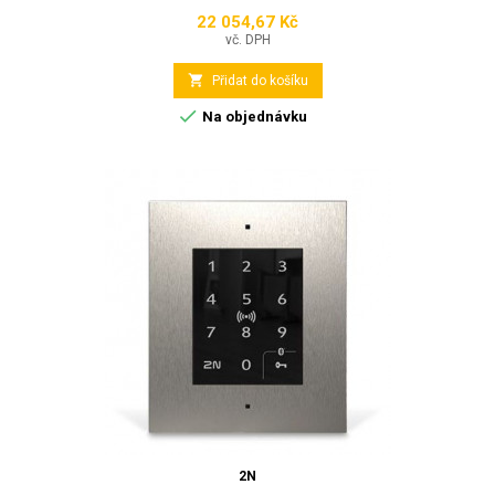
22 054,67 Kč
Cena
vč. DPH

Přidat do košíku

Na objednávku
2N