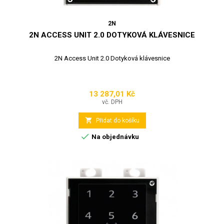
2N
2N ACCESS UNIT 2.0 DOTYKOVÁ KLÁVESNICE
2N Access Unit 2.0 Dotyková klávesnice
13 287,01 Kč
Cena
vč. DPH

Přidat do košíku

Na objednávku