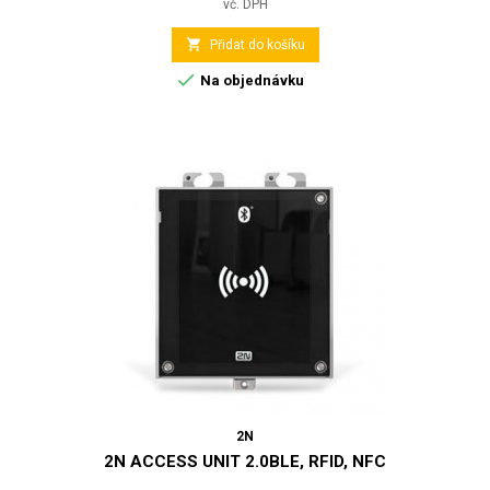
vč. DPH

Přidat do košíku

Na objednávku
2N
2N ACCESS UNIT 2.0BLE, RFID, NFC