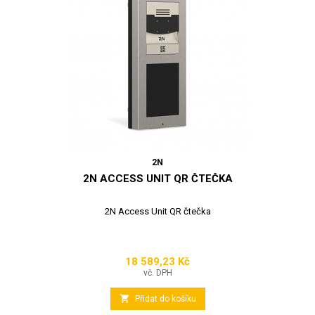
2N
2N ACCESS UNIT QR ČTEČKA
2N Access Unit QR čtečka
18 589,23 Kč
Cena
vč. DPH

Přidat do košíku