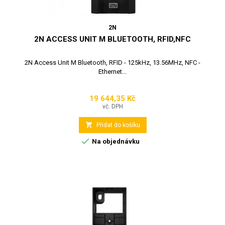
2N
2N ACCESS UNIT M BLUETOOTH, RFID,NFC
2N Access Unit M Bluetooth, RFID - 125kHz, 13.56MHz, NFC -
Ethernet...
19 644,35 Kč
Cena
vč. DPH

Přidat do košíku

Na objednávku