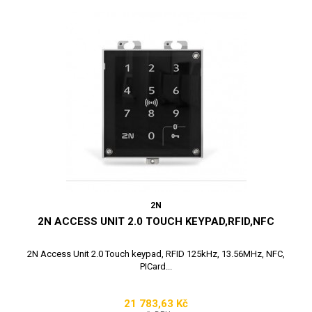
2N
2N ACCESS UNIT 2.0 TOUCH KEYPAD,RFID,NFC
2N Access Unit 2.0 Touch keypad, RFID 125kHz, 13.56MHz, NFC,
PICard...
21 783,63 Kč
Cena