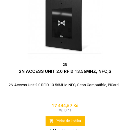
2N
2N ACCESS UNIT 2.0 RFID 13.56MHZ, NFC,S
2N Access Unit 2.0 RFID 13.56MHz, NFC, Seos Compatible, PICard...
17 444,57 Kč
Cena
vč. DPH

Přidat do košíku