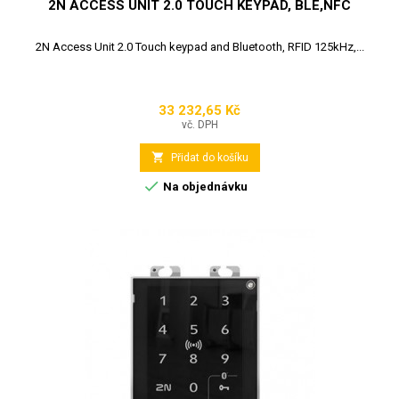
2N ACCESS UNIT 2.0 TOUCH KEYPAD, BLE,NFC
2N Access Unit 2.0 Touch keypad and Bluetooth, RFID 125kHz,...
33 232,65 Kč
Cena
vč. DPH

Přidat do košíku

Na objednávku