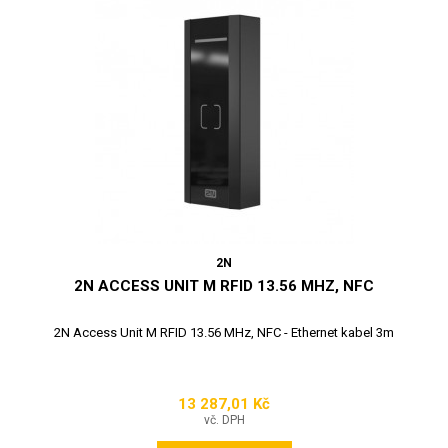
2N
2N ACCESS UNIT M RFID 13.56 MHZ, NFC
2N Access Unit M RFID 13.56 MHz, NFC - Ethernet kabel 3m
13 287,01 Kč
Cena
vč. DPH