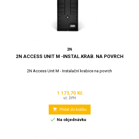
2N
2N ACCESS UNIT M -INSTAL.KRAB. NA POVRCH
2N Access Unit M - Instalační krabice na povrch
1 173,70 Kč
Cena
vč. DPH

Přidat do košíku

Na objednávku