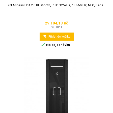
2N Access Unit 2.0 Bluetooth, RFID 125kHz, 13.56MHz, NFC, Seos...
29 104,13 Kč
Cena
vč. DPH

Přidat do košíku

Na objednávku