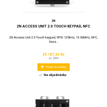
2N
2N ACCESS UNIT 2.0 TOUCH KEYPAD, NFC
2N Access Unit 2.0 Touch keypad, RFID 125kHz, 13.56MHz, NFC,
Seos...
25 187,36 Kč
Cena
vč. DPH

Přidat do košíku

Na objednávku