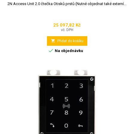
2N Access Unit 2.0 čtečka Otisků prstů (Nutné objednat také externí...
25 097,82 Kč
Cena
vč. DPH

Přidat do košíku

Na objednávku