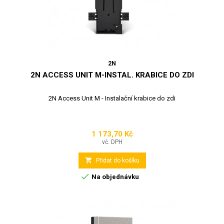
2N
2N ACCESS UNIT M-INSTAL. KRABICE DO ZDI
2N Access Unit M - Instalační krabice do zdi
1 173,70 Kč
Cena
vč. DPH

Přidat do košíku

Na objednávku