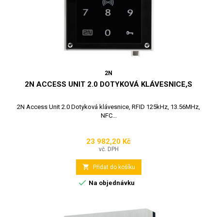
2N
2N ACCESS UNIT 2.0 DOTYKOVÁ KLÁVESNICE,S
2N Access Unit 2.0 Dotyková klávesnice, RFID 125kHz, 13.56MHz,
NFC...
23 982,20 Kč
Cena
vč. DPH

Přidat do košíku

Na objednávku