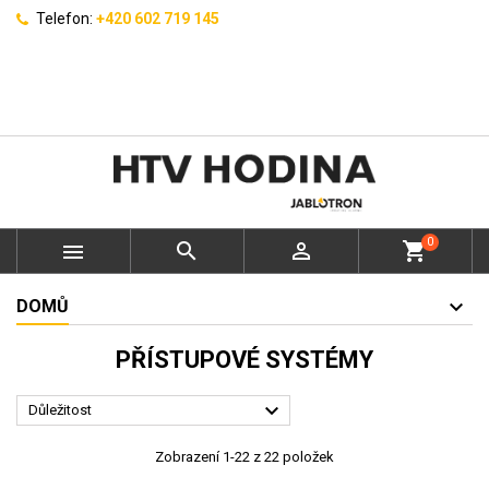
Telefon:
+420 602 719 145
0



shopping_cart
DOMŮ
PŘÍSTUPOVÉ SYSTÉMY

Důležitost
Zobrazení 1-22 z 22 položek