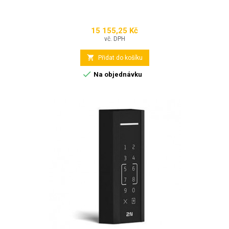
15 155,25 Kč
Cena
vč. DPH

Přidat do košíku

Na objednávku