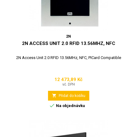
2N
2N ACCESS UNIT 2.0 RFID 13.56MHZ, NFC
2N Access Unit 2.0 RFID 13.56MHz, NFC, PICard Compatible
12 473,89 Kč
Cena
vč. DPH

Přidat do košíku

Na objednávku