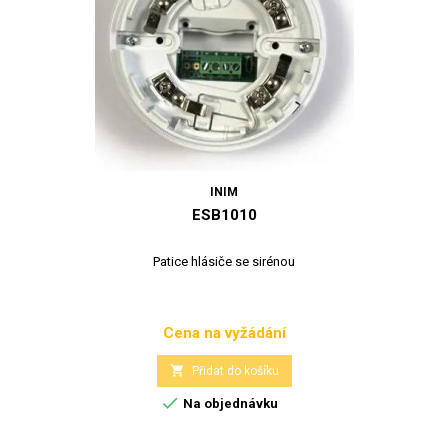
INIM
ESB1010
Patice hlásiče se sirénou
Cena na vyžádání
Cena

Přidat do košíku

Na objednávku