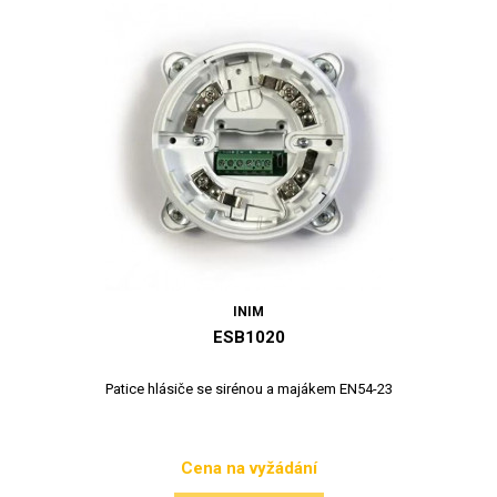
INIM
ESB1020
Patice hlásiče se sirénou a majákem EN54-23
Cena na vyžádání
Cena