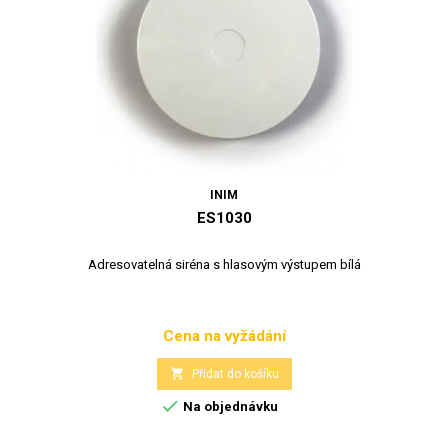
INIM
ES1030
Adresovatelná siréna s hlasovým výstupem bílá
Cena na vyžádání
Cena

Přidat do košíku

Na objednávku