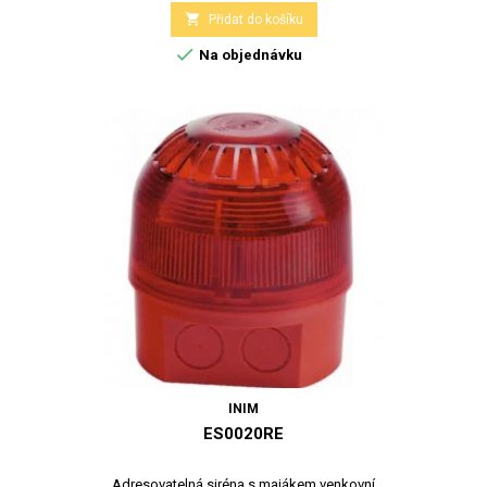

Přidat do košíku

Na objednávku
INIM
ES0020RE
Adresovatelná siréna s majákem venkovní