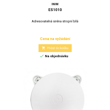
INIM
ES1010
Adresovatelná siréna stropní bílá
Cena na vyžádání
Cena

Přidat do košíku

Na objednávku