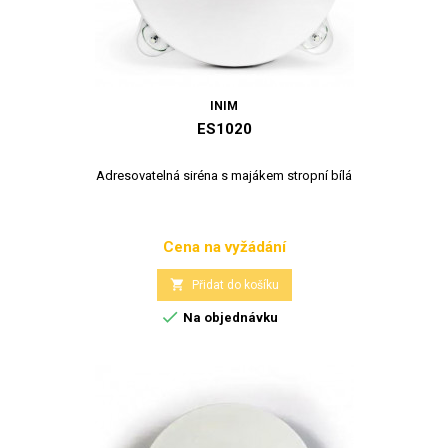
INIM
ES1020
Adresovatelná siréna s majákem stropní bílá
Cena na vyžádání
Cena

Přidat do košíku

Na objednávku