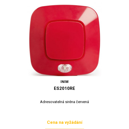
INIM
ES2010RE
Adresovatelná siréna červená
Cena na vyžádání
Cena