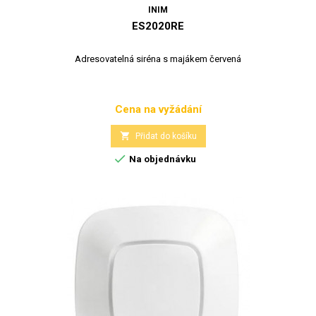
INIM
ES2020RE
Adresovatelná siréna s majákem červená
Cena na vyžádání
Cena

Přidat do košíku

Na objednávku