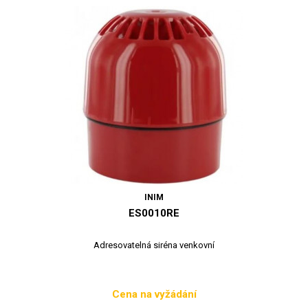
INIM
ES0010RE
Adresovatelná siréna venkovní
Cena na vyžádání
Cena