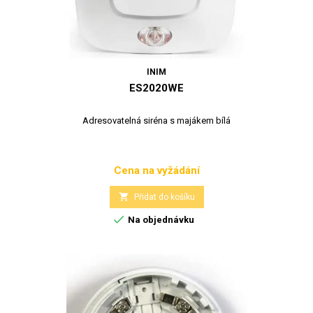
INIM
ES2020WE
Adresovatelná siréna s majákem bílá
Cena na vyžádání
Cena

Přidat do košíku

Na objednávku