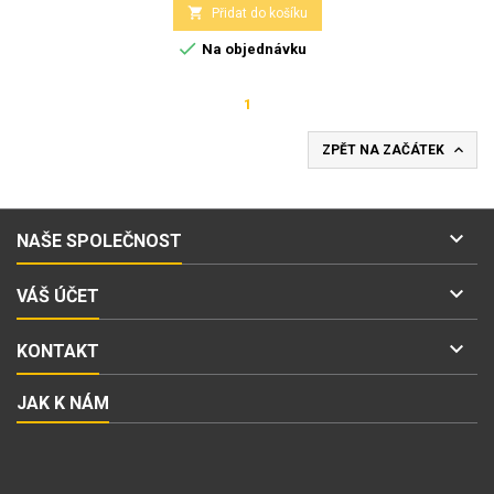

Přidat do košíku

Na objednávku
1

ZPĚT NA ZAČÁTEK

NAŠE SPOLEČNOST

VÁŠ ÚČET

KONTAKT
JAK K NÁM