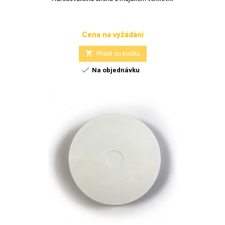
Cena na vyžádání
Cena

Přidat do košíku

Na objednávku