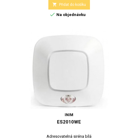

Přidat do košíku

Na objednávku
INIM
ES2010WE
Adresovatelná siréna bílá