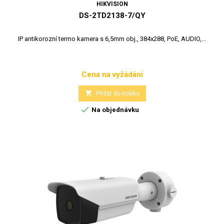
HIKVISION
DS-2TD2138-7/QY
IP antikorozní termo kamera s 6,5mm obj., 384x288, PoE, AUDIO,...
Cena na vyžádání
Cena

Přidat do košíku

Na objednávku