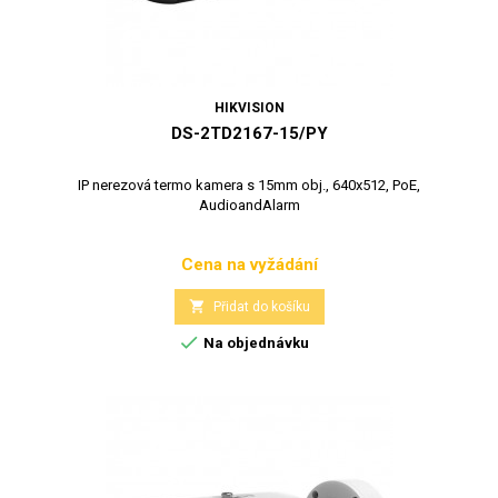
HIKVISION
DS-2TD2167-15/PY
IP nerezová termo kamera s 15mm obj., 640x512, PoE,
AudioandAlarm
Cena na vyžádání
Cena

Přidat do košíku

Na objednávku