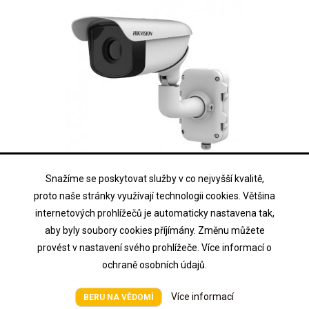
Snažíme se poskytovat služby v co nejvyšší kvalitě,
HIKVISION
proto naše stránky využívají technologii cookies. Většina
DS-2TD2367-75/PY
internetových prohlížečů je automaticky nastavena tak,
aby byly soubory cookies příjímány. Změnu můžete
IP antikorozní termo kamera s 75mm obj., 640x512, PoE, AUDIO,...
provést v nastavení svého prohlížeče. Více informací o
ochraně osobních údajů.
Cena na vyžádání
Cena
Více informací
BERU NA VĚDOMÍ