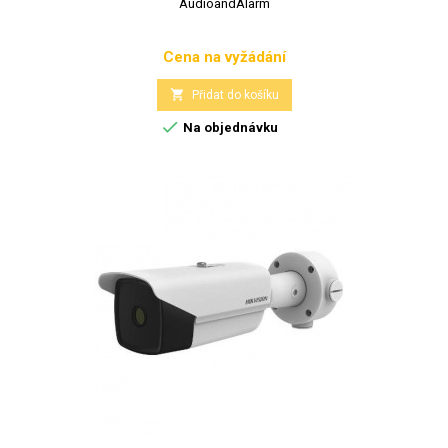
AudioandAlarm
Cena na vyžádání
Cena

Přidat do košíku

Na objednávku