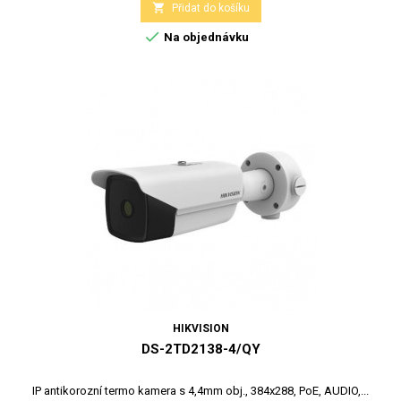

Přidat do košíku

Na objednávku
HIKVISION
DS-2TD2138-4/QY
IP antikorozní termo kamera s 4,4mm obj., 384x288, PoE, AUDIO,...