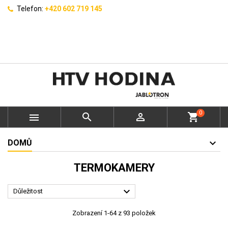
Telefon:
+420 602 719 145
0



shopping_cart
DOMŮ
TERMOKAMERY

Důležitost
Zobrazení 1-64 z 93 položek