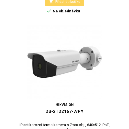

Přidat do košíku

Na objednávku
HIKVISION
DS-2TD2167-7/PY
IP antikorozní termo kamera s 7mm obj., 640x512, PoE,