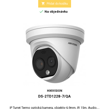

Přidat do košíku

Na objednávku
HIKVISION
DS-2TD1228-7/QA
IP Turret Termo optická kamera; objektiv 6,9mm, IR 15m, Audio,...