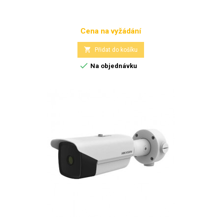
Cena na vyžádání
Cena

Přidat do košíku

Na objednávku