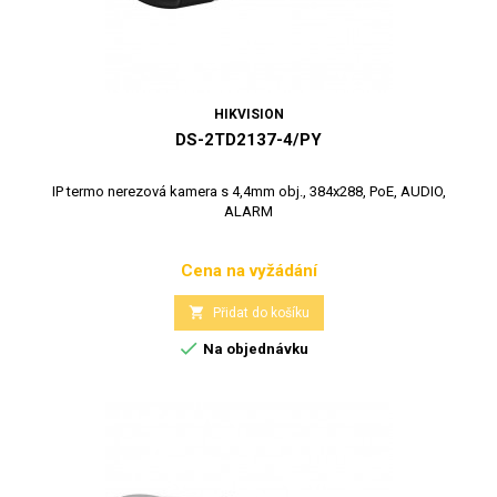
HIKVISION
DS-2TD2137-4/PY
IP termo nerezová kamera s 4,4mm obj., 384x288, PoE, AUDIO,
ALARM
Cena na vyžádání
Cena

Přidat do košíku

Na objednávku