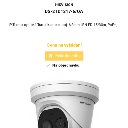
HIKVISION
DS-2TD1217-6/QA
IP Termo-optická Turret kamera; obj. 6,2mm, IR/LED 15/30m, PoE+,...
Cena na vyžádání
Cena

Přidat do košíku

Na objednávku