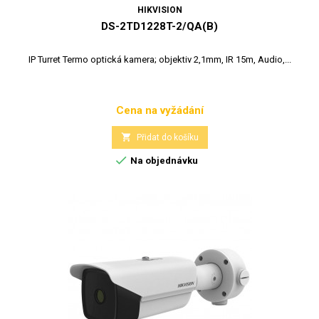
HIKVISION
DS-2TD1228T-2/QA(B)
IP Turret Termo optická kamera; objektiv 2,1mm, IR 15m, Audio,...
Cena na vyžádání
Cena

Přidat do košíku

Na objednávku