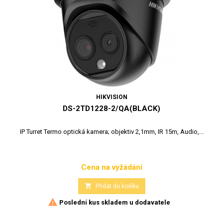
HIKVISION
DS-2TD1228-2/QA(BLACK)
IP Turret Termo optická kamera; objektiv 2,1mm, IR 15m, Audio,...
Cena na vyžádání
Cena

Přidat do košíku

Poslední kus skladem u dodavatele