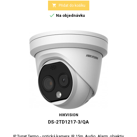

Přidat do košíku

Na objednávku
HIKVISION
DS-2TD1217-3/QA
IP Turret Termo - optická kamera; IR 15m, Audio, Alarm, objektiv