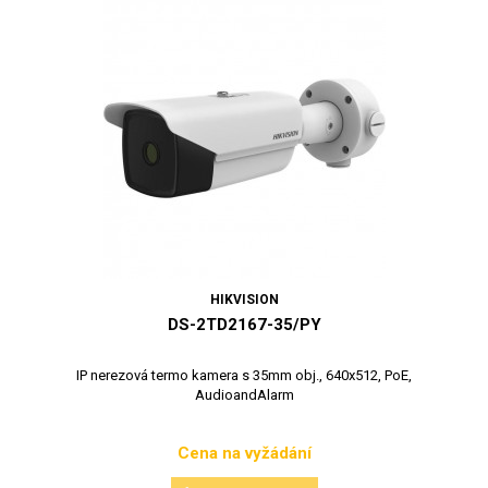
HIKVISION
DS-2TD2167-35/PY
IP nerezová termo kamera s 35mm obj., 640x512, PoE,
AudioandAlarm
Cena na vyžádání
Cena