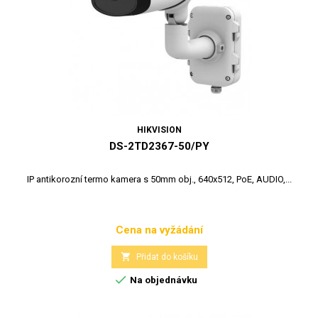
HIKVISION
DS-2TD2367-50/PY
IP antikorozní termo kamera s 50mm obj., 640x512, PoE, AUDIO,...
Cena na vyžádání
Cena

Přidat do košíku

Na objednávku