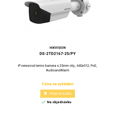
HIKVISION
DS-2TD2167-25/PY
IP nerezová termo kamera s 25mm obj., 640x512, PoE,
AudioandAlarm
Cena na vyžádání
Cena

Přidat do košíku

Na objednávku