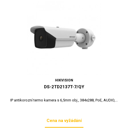
HIKVISION
DS-2TD2137T-7/QY
IP antikorozní termo kamera s 6,5mm obj., 384x288, PoE, AUDIO,...
Cena na vyžádání
Cena