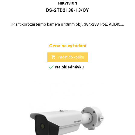
HIKVISION
DS-2TD2138-13/QY
IP antikorozní termo kamera s 13mm obj., 384x288, PoE, AUDIO,...
Cena na vyžádání
Cena

Přidat do košíku

Na objednávku