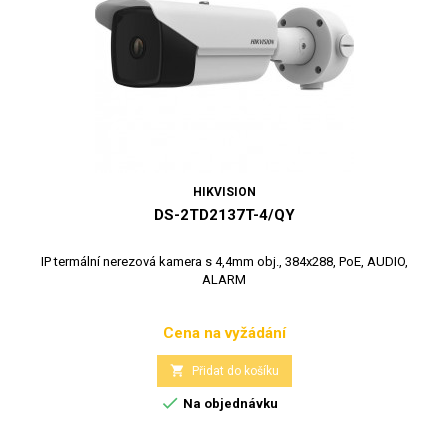
HIKVISION
DS-2TD2137T-4/QY
IP termální nerezová kamera s 4,4mm obj., 384x288, PoE, AUDIO,
ALARM
Cena na vyžádání
Cena

Přidat do košíku

Na objednávku