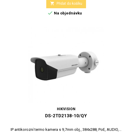

Přidat do košíku

Na objednávku
HIKVISION
DS-2TD2138-10/QY
IP antikorozní termo kamera s 9,7mm obj., 384x288, PoE, AUDIO,...