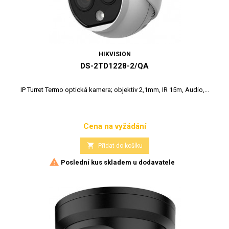
HIKVISION
DS-2TD1228-2/QA
IP Turret Termo optická kamera; objektiv 2,1mm, IR 15m, Audio,...
Cena na vyžádání
Cena

Přidat do košíku

Poslední kus skladem u dodavatele