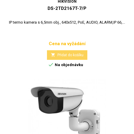
HIKVISION
DS-2TD2167T-7/P
IP termo kamera s 6,5mm obj., 640x512, PoE, AUDIO, ALARM,IP 66,...
Cena na vyžádání
Cena

Přidat do košíku

Na objednávku