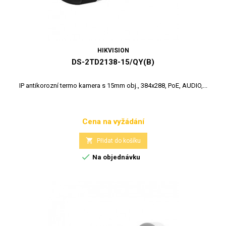
HIKVISION
DS-2TD2138-15/QY(B)
IP antikorozní termo kamera s 15mm obj., 384x288, PoE, AUDIO,...
Cena na vyžádání
Cena

Přidat do košíku

Na objednávku