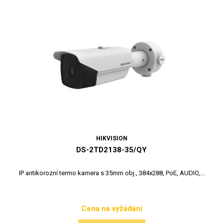
HIKVISION
DS-2TD2138-35/QY
IP antikorozní termo kamera s 35mm obj., 384x288, PoE, AUDIO,...
Cena na vyžádání
Cena