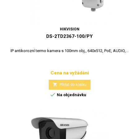
HIKVISION
DS-2TD2367-100/PY
IP antikorozní termo kamera s 100mm obj., 640x512, PoE, AUDIO,...
Cena na vyžádání
Cena

Přidat do košíku

Na objednávku