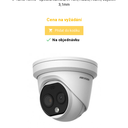
3,1mm
Cena na vyžádání
Cena

Přidat do košíku

Na objednávku