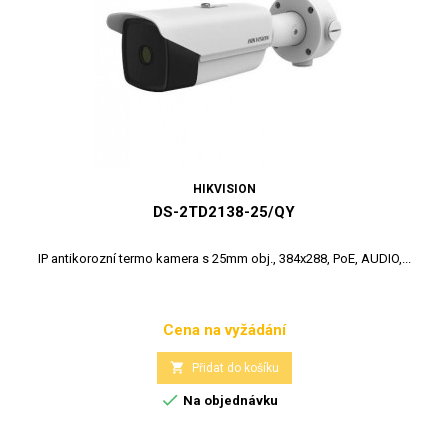
HIKVISION
DS-2TD2138-25/QY
IP antikorozní termo kamera s 25mm obj., 384x288, PoE, AUDIO,...
Cena na vyžádání
Cena

Přidat do košíku

Na objednávku