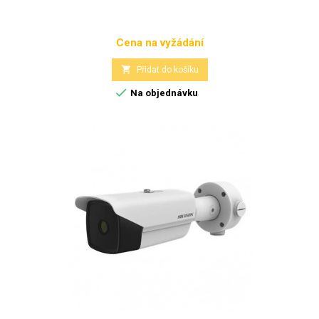
Cena na vyžádání
Cena

Přidat do košíku

Na objednávku