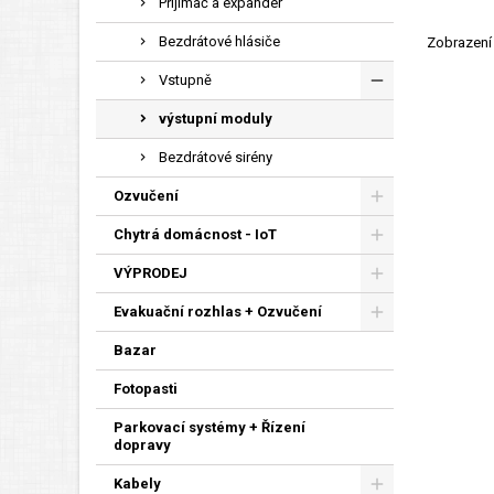
Přijímač a expandér
Bezdrátové hlásiče
Zobrazení 
Vstupně
výstupní moduly
Bezdrátové sirény
Ozvučení
Chytrá domácnost - IoT
VÝPRODEJ
Evakuační rozhlas + Ozvučení
Bazar
Fotopasti
Parkovací systémy + Řízení
dopravy
Kabely