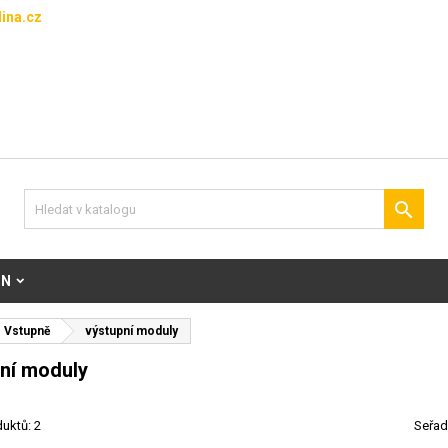
ina.cz

ON
Vstupně
výstupní moduly
ní moduly
uktů: 2
Seřad