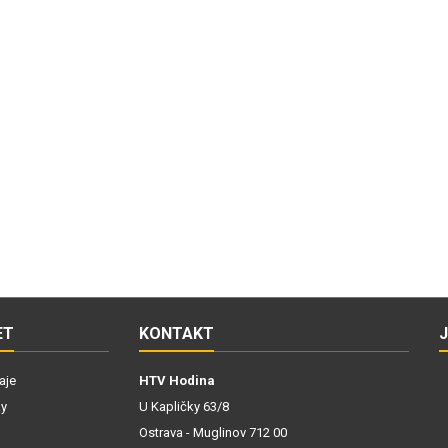
ET
KONTAKT
aje
HTV Hodina
ky
U Kapličky 63/8
Ostrava - Muglinov 712 00