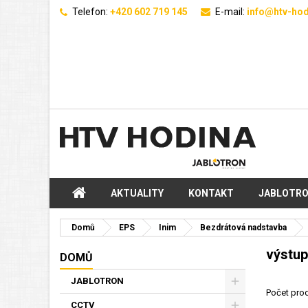
Telefon:
+420 602 719 145
E-mail:
info@htv-hod
AKTUALITY
KONTAKT
JABLOTR
Domů
EPS
Inim
Bezdrátová nadstavba
výstup
DOMŮ
JABLOTRON
Počet prod
CCTV