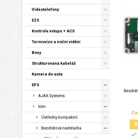
Videotelefony
EZS
Kontrola vstupu + ACS
Termovize a noční vidění
Boxy
Strukturovaná kabeláž
Kamera do auta
EPS
Bezdrát
AJAX Systems
Inim
Ce
Ústředny kompaktní
Bezdrátová nadstavba
