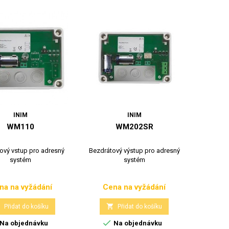
INIM
INIM
WM110
WM202SR
ový vstup pro adresný
Bezdrátový výstup pro adresný
systém
systém
na na vyžádání
Cena na vyžádání
Cena
Cena


Přidat do košíku
Přidat do košíku

Na objednávku
Na objednávku