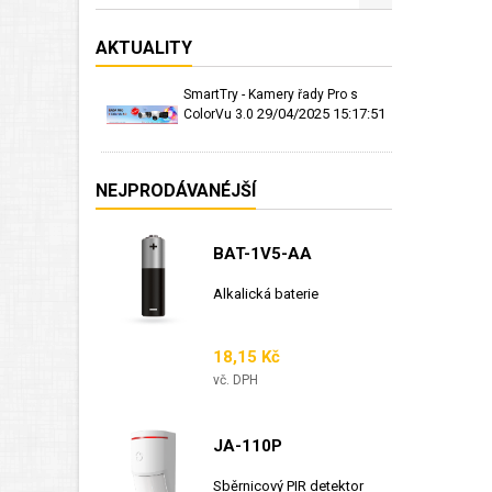
AKTUALITY
SmartTry - Kamery řady Pro s
29/04/2025 15:17:51
ColorVu 3.0
NEJPRODÁVANÉJŠÍ
BAT-1V5-AA
Alkalická baterie
Cena
18,15 Kč
vč. DPH
JA-110P
Sběrnicový PIR detektor