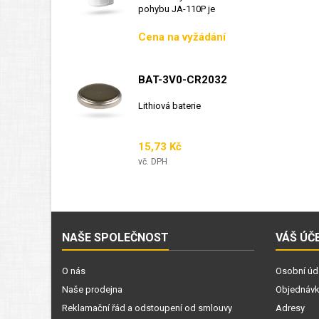
pohybu JA-110P je
sběrnicový detektor...
Cena
Cena na vyžádání
BAT-3V0-CR2032
Lithiová baterie
Cena
15,73 Kč
vč. DPH
NAŠE SPOLEČNOST
VÁŠ ÚČ
O nás
Osobní úd
Naše prodejna
Objednáv
Reklamační řád a odstoupení od smlouvy
Adresy