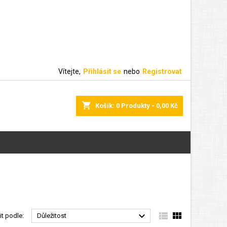
Vítejte,
Přihlásit se
nebo
Registrovat
shopping_cart
Košík:
0
Produkty - 0,00 Kč



it podle:
Důležitost