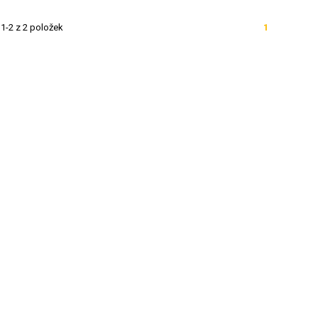
1-2 z 2 položek
1