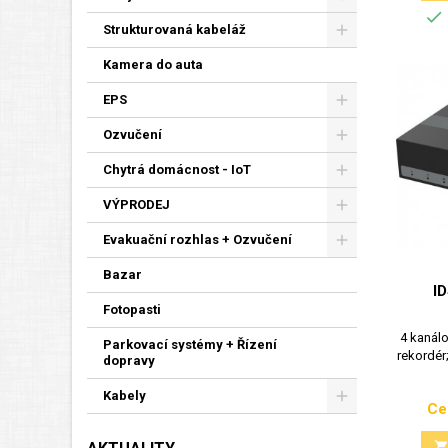

Strukturovaná kabeláž
Kamera do auta
EPS
Ozvučení
Chytrá domácnost - IoT
VÝPRODEJ
Evakuační rozhlas + Ozvučení
Bazar
I
Fotopasti
4 kanál
Parkovací systémy + Řízení
rekordér
dopravy
Kabely
Ce