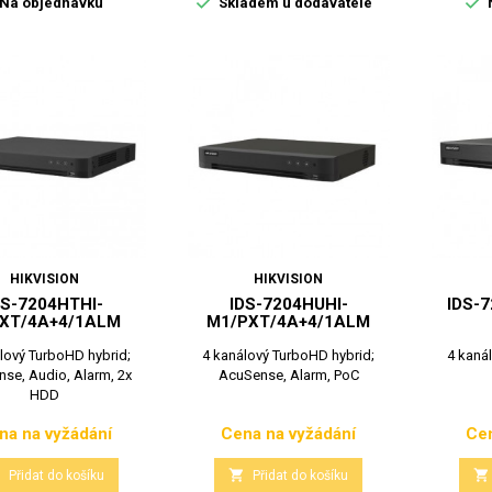


Na objednávku
Skladem u dodavatele
HIKVISION
HIKVISION
DS-7204HTHI-
IDS-7204HUHI-
IDS-
XT/4A+4/1ALM
M1/PXT/4A+4/1ALM
lový TurboHD hybrid;
4 kanálový TurboHD hybrid;
4 kaná
se, Audio, Alarm, 2x
AcuSense, Alarm, PoC
HDD
na na vyžádání
Cena na vyžádání
Cen
Cena
Cena



Přidat do košíku
Přidat do košíku