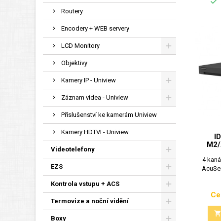

Routery
Encodery + WEB servery
LCD Monitory
Objektivy
Kamery IP - Uniview
Záznam videa - Uniview
Příslušenství ke kamerám Uniview
Kamery HDTVI - Uniview
I
M2/
Videotelefony
4 kaná
EZS
AcuSen
Kontrola vstupu + ACS
Ce
Termovize a noční vidění
Boxy