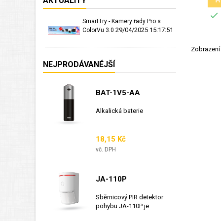
AKTUALITY

SmartTry - Kamery řady Pro s
29/04/2025 15:17:51
ColorVu 3.0
Zobrazení 
NEJPRODÁVANÉJŠÍ
BAT-1V5-AA
Alkalická baterie
Cena
18,15 Kč
vč. DPH
JA-110P
Sběrnicový PIR detektor
pohybu JA-110P je
sběrnicový detektor...