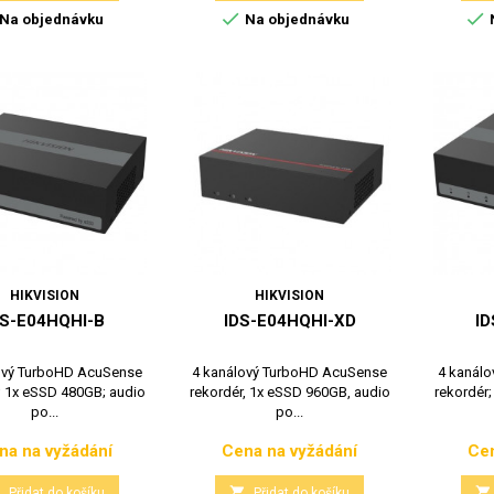


Na objednávku
Na objednávku
HIKVISION
HIKVISION
DS-E04HQHI-B
IDS-E04HQHI-XD
ID
ový TurboHD AcuSense
4 kanálový TurboHD AcuSense
4 kanál
; 1x eSSD 480GB; audio
rekordér, 1x eSSD 960GB, audio
rekordér
po...
po...
na na vyžádání
Cena na vyžádání
Cen
Cena
Cena



Přidat do košíku
Přidat do košíku