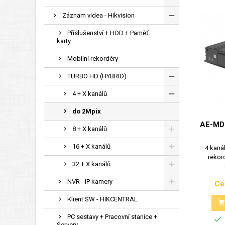
Záznam videa - Hikvision
Příslušenství + HDD + Paměť.
karty
Mobilní rekordéry
TURBO HD (HYBRID)
4 + X kanálů
do 2Mpix
AE-MD
8 + X kanálů
16 + X kanálů
4 kaná
rekor
32 + X kanálů
NVR - IP kamery
Ce
Klient SW - HIKCENTRAL
PC sestavy + Pracovní stanice +

Servery