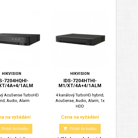
HIKVISION
HIKVISION
S-7204HQHI-
IDS-7204HTHI-
XT/4A+4/1ALM
M1/XT/4A+4/1ALM
ový AcuSense TurboHD
4 kanálový TurboHD hybrid;
rid; Audio, Alarm
AcuSense, Audio, Alarm, 1x
HDD
a na vyžádání
Cena na vyžádání
Cena
Cena

Přidat do košíku
Přidat do košíku