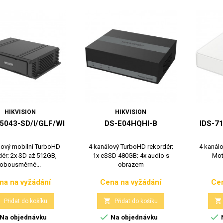
HIKVISION
HIKVISION
5043-SD/I/GLF/WI
DS-E04HQHI-B
IDS-7
lový mobilní TurboHD
4 kanálový TurboHD rekordér;
4 kanál
dér; 2x SD až 512GB,
1x eSSD 480GB; 4x audio s
Mot
obousměrné...
obrazem
na na vyžádání
Cena na vyžádání
Cen
Cena
Cena



Přidat do košíku
Přidat do košíku


Na objednávku
Na objednávku