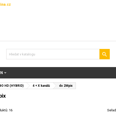
ina.cz

ON
BO HD (HYBRID)
4 + X kanálů
do 2Mpix
pix
uktů: 16
Seřad