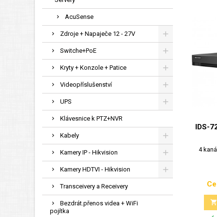
AcuSense
Zdroje + Napaječe 12 - 27V
Switche+PoE
Kryty + Konzole + Patice
Videopříslušenství
UPS
Klávesnice k PTZ+NVR
IDS-7
Kabely
4 kaná
Kamery IP - Hikvision
Kamery HDTVI - Hikvision
Ce
Transceivery a Receivery
Bezdrát.přenos videa + WiFi
pojítka