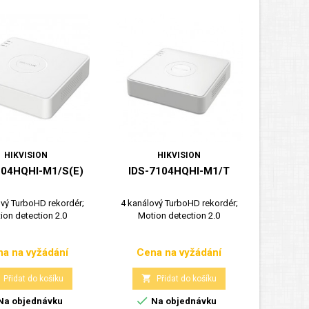
HIKVISION
HIKVISION
104HQHI-M1/S(E)
IDS-7104HQHI-M1/T
ový TurboHD rekordér;
4 kanálový TurboHD rekordér;
ion detection 2.0
Motion detection 2.0
a na vyžádání
Cena na vyžádání
Cena
Cena

Přidat do košíku
Přidat do košíku

Na objednávku
Na objednávku