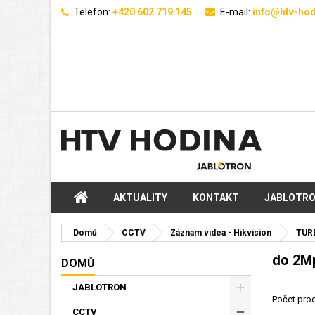
Telefon:
+420 602 719 145
E-mail:
info@htv-hod
AKTUALITY
KONTAKT
JABLOTR
Domů
CCTV
Záznam videa - Hikvision
TUR
do 2M
DOMŮ
JABLOTRON
Počet prod
CCTV