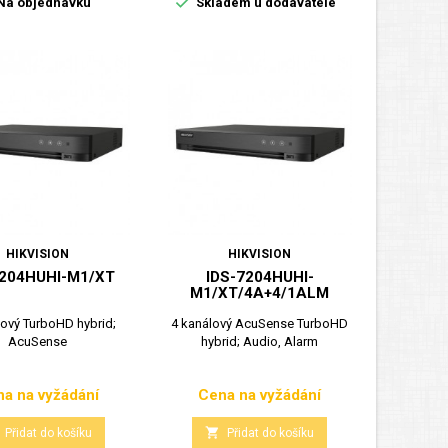

Na objednávku
Skladem u dodavatele
HIKVISION
HIKVISION
7204HUHI-M1/XT
IDS-7204HUHI-
M1/XT/4A+4/1ALM
lový TurboHD hybrid;
4 kanálový AcuSense TurboHD
AcuSense
hybrid; Audio, Alarm
a na vyžádání
Cena na vyžádání
Cena
Cena

Přidat do košíku
Přidat do košíku