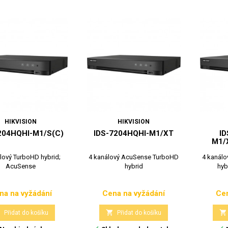
HIKVISION
HIKVISION
204HQHI-M1/S(C)
IDS-7204HQHI-M1/XT
ID
M1/
lový TurboHD hybrid;
4 kanálový AcuSense TurboHD
4 kanál
AcuSense
hybrid
hyb
na na vyžádání
Cena na vyžádání
Cen
Cena
Cena



Přidat do košíku
Přidat do košíku