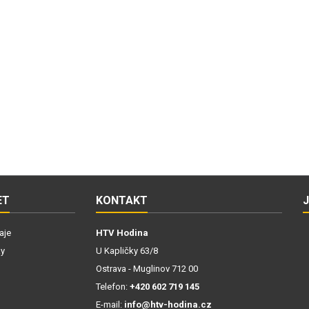
ET
KONTAKT
aje
HTV Hodina
ky
U Kapličky 63/8
Ostrava - Muglinov 712 00
Telefon:
+420 602 719 145
E-mail:
info@htv-hodina.cz