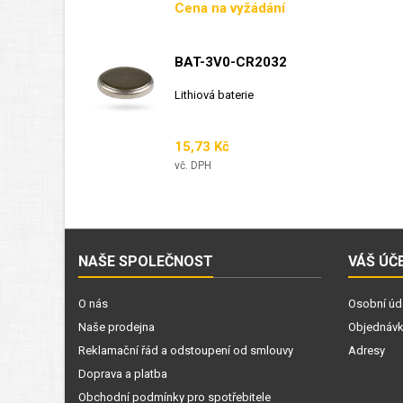
Cena
Cena na vyžádání
BAT-3V0-CR2032
Lithiová baterie
Cena
15,73 Kč
vč. DPH
NAŠE SPOLEČNOST
VÁŠ ÚČ
O nás
Osobní úd
Naše prodejna
Objednáv
Reklamační řád a odstoupení od smlouvy
Adresy
Doprava a platba
Obchodní podmínky pro spotřebitele