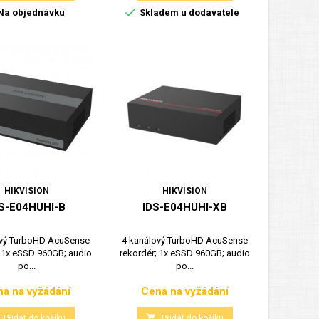

Na objednávku
Skladem u dodavatele
HIKVISION
HIKVISION
S-E04HUHI-B
IDS-E04HUHI-XB
ový TurboHD AcuSense
4 kanálový TurboHD AcuSense
; 1x eSSD 960GB; audio
rekordér; 1x eSSD 960GB; audio
po...
po...
a na vyžádání
Cena na vyžádání
Cena
Cena

Přidat do košíku
Přidat do košíku