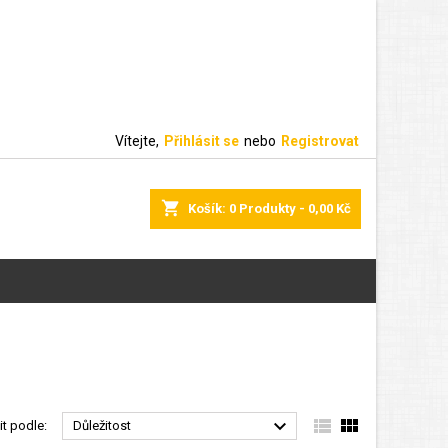
Vítejte,
Přihlásit se
nebo
Registrovat
shopping_cart
Košík:
0
Produkty - 0,00 Kč



it podle:
Důležitost