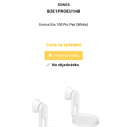
SONOS
B2E1PROEU1HB
Sonos Era 100 Pro Pair (White)
Cena na vyžádání
Cena

Přidat do košíku

Na objednávku