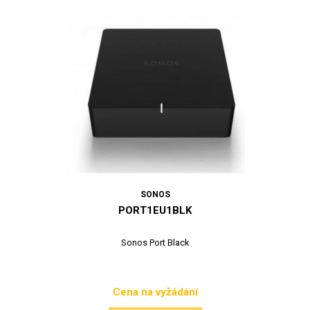
SONOS
PORT1EU1BLK
Sonos Port Black
Cena na vyžádání
Cena