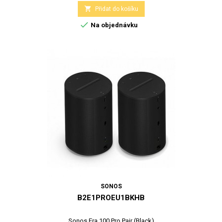

Přidat do košíku

Na objednávku
SONOS
B2E1PROEU1BKHB
Sonos Era 100 Pro Pair (Black)