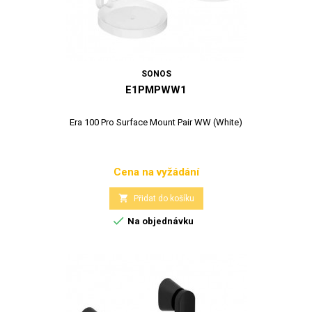
SONOS
E1PMPWW1
Era 100 Pro Surface Mount Pair WW (White)
Cena na vyžádání
Cena

Přidat do košíku

Na objednávku