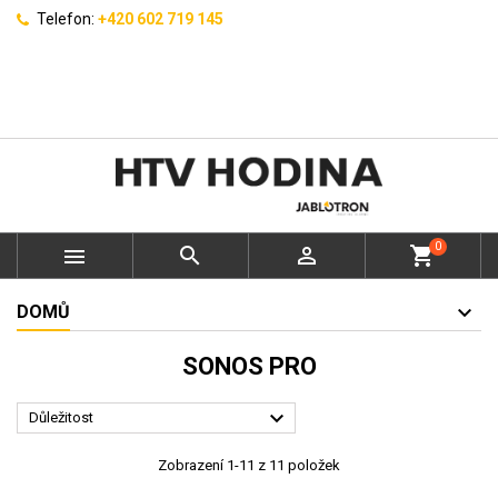
Telefon:
+420 602 719 145
0



shopping_cart
DOMŮ
SONOS PRO

Důležitost
Zobrazení 1-11 z 11 položek