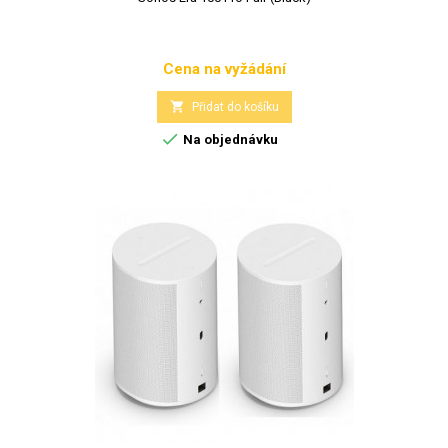
Cena na vyžádání
Cena

Přidat do košíku

Na objednávku