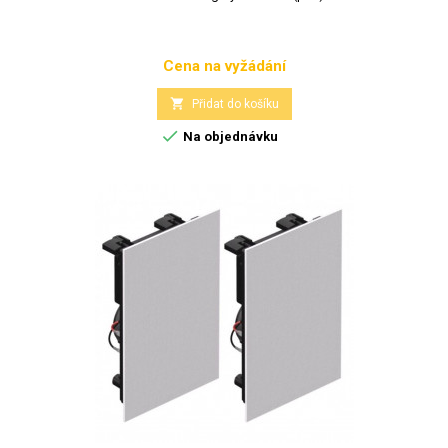
Cena na vyžádání
Cena

Přidat do košíku

Na objednávku