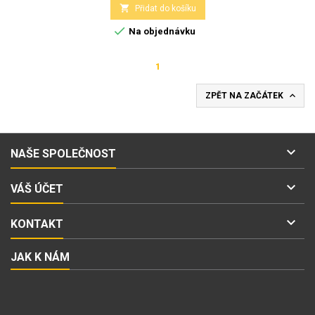

Přidat do košíku

Na objednávku
1

ZPĚT NA ZAČÁTEK

NAŠE SPOLEČNOST

VÁŠ ÚČET

KONTAKT
JAK K NÁM