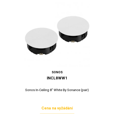
SONOS
INCL8WW1
Sonos In-Ceiling 8" White By Sonance (pair)
Cena na vyžádání
Cena