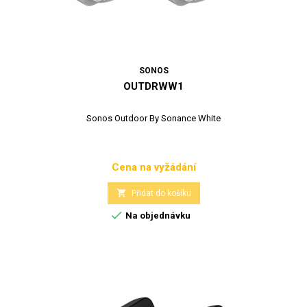
SONOS
OUTDRWW1
Sonos Outdoor By Sonance White
Cena na vyžádání
Cena

Přidat do košíku

Na objednávku