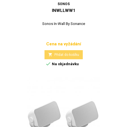
SONOS
INWLLWW1
Sonos In-Wall By Sonance
Cena na vyžádání
Cena

Přidat do košíku

Na objednávku