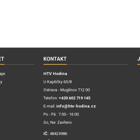
ET
KONTAKT
aje
HTV Hodina
ky
U Kapličky 63/8
Ostrava - Muglinov 712 00
Telefon:
+420 602 719 145
E-mail:
info@htv-hodina.cz
Po - Pá: 7:00 - 16:00
So, Ne: Zavřeno
IČ:
48424986