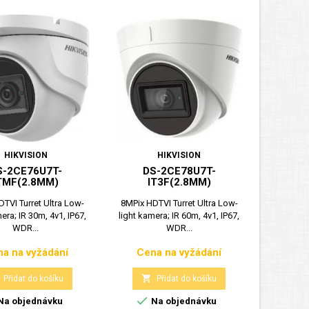
HIKVISION
HIKVISION
S-2CE76U7T-
DS-2CE78U7T-
TMF(2.8MM)
IT3F(2.8MM)
TVI Turret Ultra Low-
8MPix HDTVI Turret Ultra Low-
era; IR 30m, 4v1, IP67,
light kamera; IR 60m, 4v1, IP67,
WDR...
WDR...
a na vyžádání
Cena na vyžádání
Cena
Cena

Přidat do košíku
Přidat do košíku

Na objednávku
Na objednávku