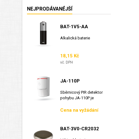
NEJPRODÁVANÉJŠÍ
BAT-1V5-AA
Alkalická baterie
Cena
18,15 Kč
vč. DPH
JA-110P
Sběrnicový PIR detektor
pohybu JA-110P je
sběrnicový detektor...
Cena
Cena na vyžádání
BAT-3V0-CR2032