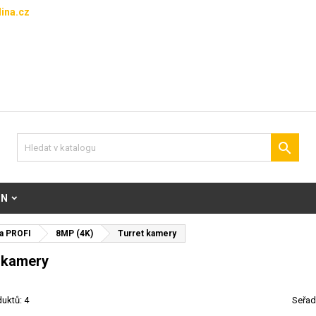
ina.cz

ON
a PROFI
8MP (4K)
Turret kamery
 kamery
uktů: 4
Seřad