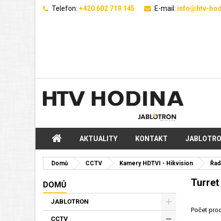
Telefon:
+420 602 719 145
E-mail:
info@htv-hod
AKTUALITY
KONTAKT
JABLOTR
Domů
CCTV
Kamery HDTVI - Hikvision
Řad
Turret
DOMŮ
JABLOTRON
Počet prod
CCTV