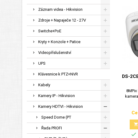
Záznam videa - Hikvision
Zdroje + Napaječe 12 - 27V
Switche+PoE
Kryty + Konzole + Patice
Videopříslušenství
UPS
Klávesnice k PTZ+NVR
DS-2C
Kabely
8MPix 
Kamery IP - Hikvision
kamera
Kamery HDTVI - Hikvision
Ce
Speed Dome (PT
Řada PROFI
