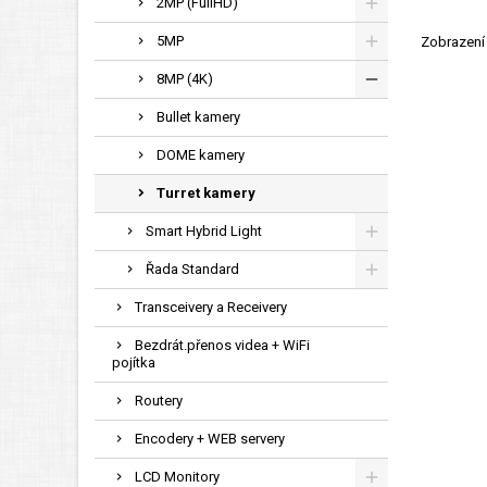
2MP (FullHD)
5MP
Zobrazení 
8MP (4K)
Bullet kamery
DOME kamery
Turret kamery
Smart Hybrid Light
Řada Standard
Transceivery a Receivery
Bezdrát.přenos videa + WiFi
pojítka
Routery
Encodery + WEB servery
LCD Monitory