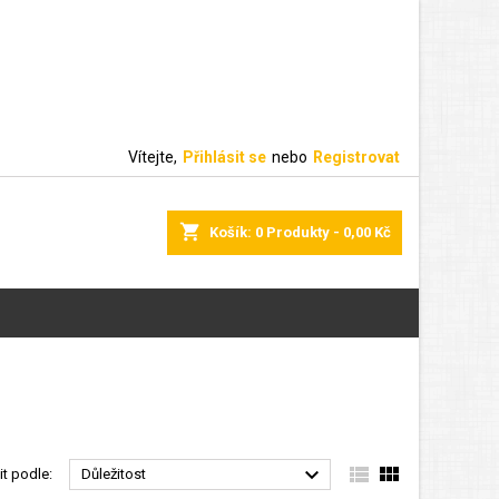
Vítejte,
Přihlásit se
nebo
Registrovat
shopping_cart
Košík:
0
Produkty - 0,00 Kč



it podle:
Důležitost