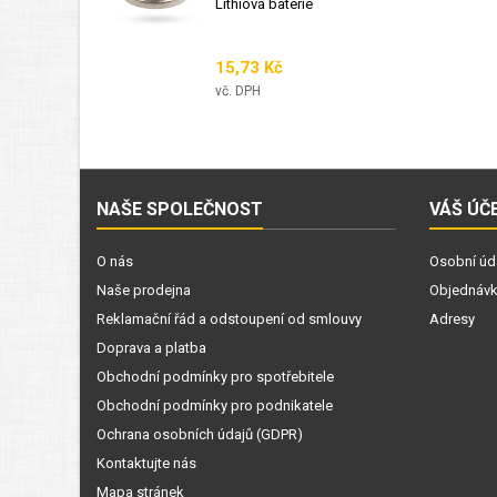
Lithiová baterie
Cena
15,73 Kč
vč. DPH
NAŠE SPOLEČNOST
VÁŠ ÚČ
O nás
Osobní úd
Naše prodejna
Objednáv
Reklamační řád a odstoupení od smlouvy
Adresy
Doprava a platba
Obchodní podmínky pro spotřebitele
Obchodní podmínky pro podnikatele
Ochrana osobních údajů (GDPR)
Kontaktujte nás
Mapa stránek