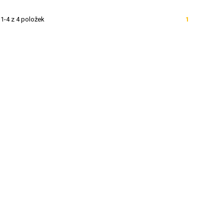
1-4 z 4 položek
1