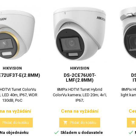
HIKVISION
HIKVISION
E72UF3T-E(2.8MM)
DS-2CE76U0T-
D
LMF(2.8MM)
I
HDTVI Turret ColorVu
8MPix HDTVI Turret Hybrid
8MPix HD
; LED 40m, IP67, WDR
ColorVu kamera; LED 20m; 4v1;
light kam
130dB, PoC
IP67;
na na vyžádání
Cena na vyžádání
Cen
Cena
Cena



Přidat do košíku
Přidat do košíku


Na objednávku
Skladem u dodavatele