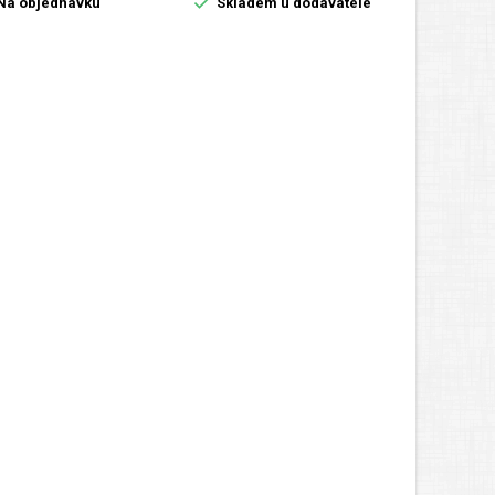

Na objednávku
Skladem u dodavatele