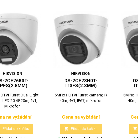
HIKVISION
HIKVISION
S-2CE76K0T-
DS-2CE78H0T-
D
LPFS(2.8MM)
IT3FS(2.8MM)
I
DTVI Turret Dual Light
5MPix HDTVI Turret kamera; IR
5MPix HD
; LED 20 /IR20m, 4v1,
40m, 4v1, IP67, mikrofon
40m, 
Mikrofon
na na vyžádání
Cena na vyžádání
Cen
Cena
Cena



Přidat do košíku
Přidat do košíku