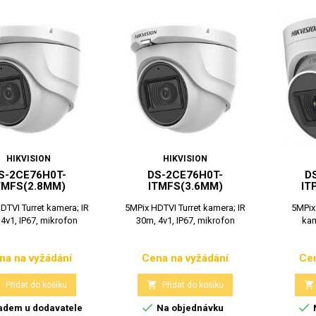
HIKVISION
HIKVISION
S-2CE76H0T-
DS-2CE76H0T-
D
TMFS(2.8MM)
ITMFS(3.6MM)
IT
DTVI Turret kamera; IR
5MPix HDTVI Turret kamera; IR
5MPix 
4v1, IP67, mikrofon
30m, 4v1, IP67, mikrofon
kam
na na vyžádání
Cena na vyžádání
Cen
Cena
Cena



Přidat do košíku
Přidat do košíku


adem u dodavatele
Na objednávku