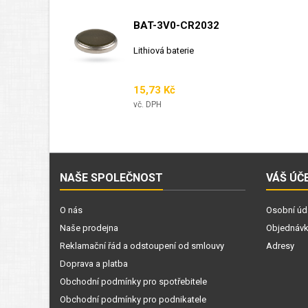
BAT-3V0-CR2032
Lithiová baterie
Cena
15,73 Kč
vč. DPH
NAŠE SPOLEČNOST
VÁŠ ÚČ
O nás
Osobní úd
Naše prodejna
Objednáv
Reklamační řád a odstoupení od smlouvy
Adresy
Doprava a platba
Obchodní podmínky pro spotřebitele
Obchodní podmínky pro podnikatele