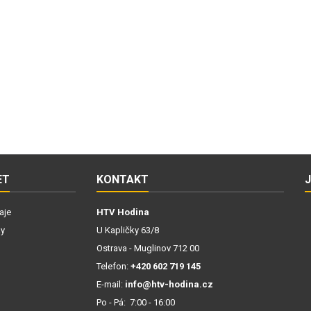
ET
KONTAKT
aje
HTV Hodina
ky
U Kapličky 63/8
Ostrava - Muglinov 712 00
Telefon:
+420 602 719 145
E-mail:
info@htv-hodina.cz
Po - Pá: 7:00 - 16:00