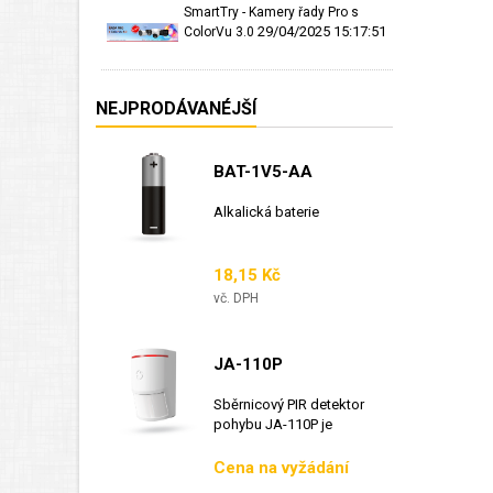
SmartTry - Kamery řady Pro s
29/04/2025 15:17:51
ColorVu 3.0
NEJPRODÁVANÉJŠÍ
BAT-1V5-AA
Alkalická baterie
Cena
18,15 Kč
vč. DPH
JA-110P
Sběrnicový PIR detektor
pohybu JA-110P je
sběrnicový detektor...
Cena
Cena na vyžádání