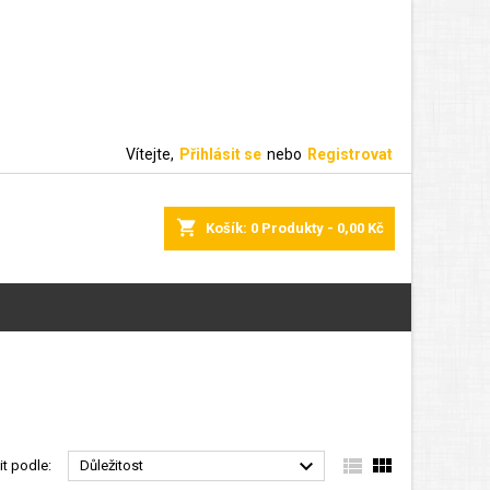
Vítejte,
Přihlásit se
nebo
Registrovat
shopping_cart
Košík:
0
Produkty - 0,00 Kč



it podle:
Důležitost