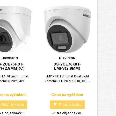
HIKVISION
HIKVISION
S-2CE76H0T-
DS-2CE76K0T-
PF(2.8MM)(C)
LMFS(2.8MM)
HDTVI vnitřní Turret
5MPix HDTVI Turret Dual Light
era; IR 20m, 4v1
kamera; LED 20 /IR 30m, 4v1,...
a na vyžádání
Cena na vyžádání
Cena
Cena

Přidat do košíku
Přidat do košíku

Na objednávku
Na objednávku