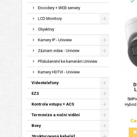

Encodery + WEB servery
LCD Monitory
Objektivy
Kamery IP - Uniview
Záznam videa - Uniview
Příslušenství ke kamerám Uniview
Kamery HDTVI - Uniview
Videotelefony
D
L
EZS
5MPix
Kontrola vstupu + ACS
Hybrid
Termovize a noční vidění
Ce
Boxy
Strukturovaná kabeláž