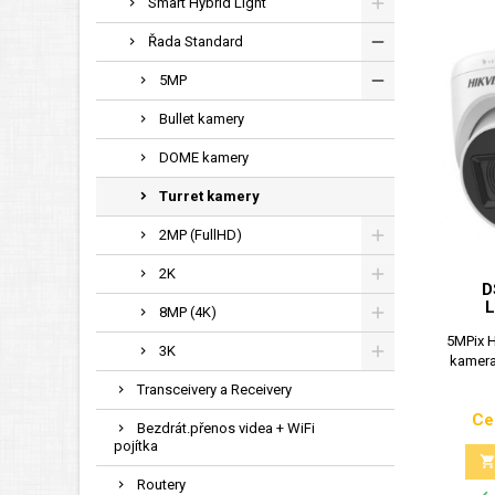
Smart Hybrid Light
Řada Standard
5MP
Bullet kamery
DOME kamery
Turret kamery
2MP (FullHD)
2K
D
8MP (4K)
5MPix H
3K
kamera
Transceivery a Receivery
Ce
Bezdrát.přenos videa + WiFi
pojítka
Routery