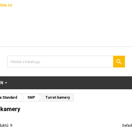
ina.cz

ON
a Standard
5MP
Turret kamery
 kamery
uktů: 9
Seřad