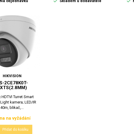


Na objednávku
Skladem u dodavatele
HIKVISION
S-2CE78K0T-
XTS(2.8MM)
 HDTVI Turret Smart
 Light kamera; LED/IR
40m, blikač,...
na na vyžádání
Cena

Přidat do košíku