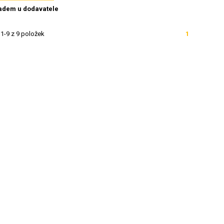
adem u dodavatele
1-9 z 9 položek
1