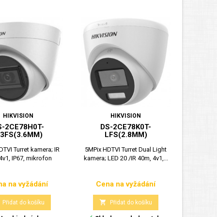
HIKVISION
HIKVISION
S-2CE78H0T-
DS-2CE78K0T-
T3FS(3.6MM)
LFS(2.8MM)
TVI Turret kamera; IR
5MPix HDTVI Turret Dual Light
4v1, IP67, mikrofon
kamera; LED 20 /IR 40m, 4v1,...
a na vyžádání
Cena na vyžádání
Cena
Cena

Přidat do košíku
Přidat do košíku