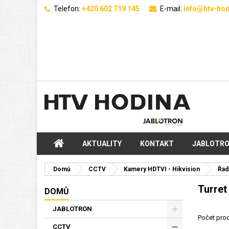
Telefon:
+420 602 719 145
E-mail:
info@htv-hod
AKTUALITY
KONTAKT
JABLOTR
Domů
CCTV
Kamery HDTVI - Hikvision
Řad
Turret
DOMŮ
JABLOTRON
Počet prod
CCTV