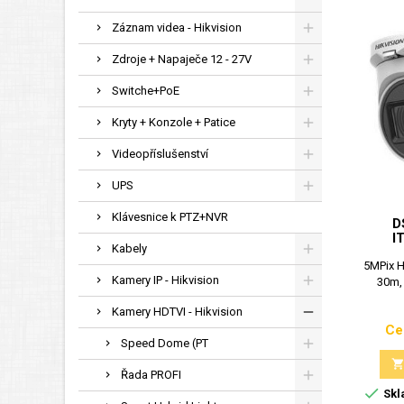
Záznam videa - Hikvision
Zdroje + Napaječe 12 - 27V
Switche+PoE
Kryty + Konzole + Patice
Videopříslušenství
UPS
Klávesnice k PTZ+NVR
D
I
Kabely
5MPix H
Kamery IP - Hikvision
30m, 
Kamery HDTVI - Hikvision
Ce
Speed Dome (PT
Řada PROFI

Skl