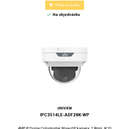

Přidat do košíku

Na objednávku
UNIVIEW
IPC3514LE-ADF28K-WP
4MP IP Dome ColorHunter Wise-ISP kamera; 2,8mm, IK10