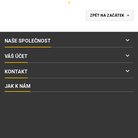
1

ZPĚT NA ZAČÁTEK

NAŠE SPOLEČNOST

VÁŠ ÚČET

KONTAKT
JAK K NÁM