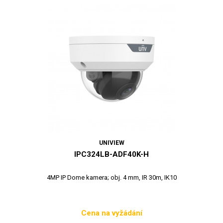
UNIVIEW
IPC324LB-ADF40K-H
4MP IP Dome kamera; obj. 4 mm, IR 30m, IK10
Cena na vyžádání
Cena