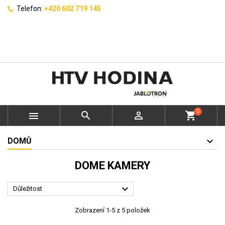
Telefon:
+420 602 719 145
0



shopping_cart
DOMŮ
DOME KAMERY

Důležitost
Zobrazení 1-5 z 5 položek