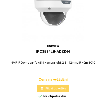
UNIVIEW
IPC3534LB-ADZK-H
4MP IP Dome varifokální kamera; obj. 2,8 - 12mm, IR 40m, IK10
Cena na vyžádání
Cena

Přidat do košíku

Na objednávku