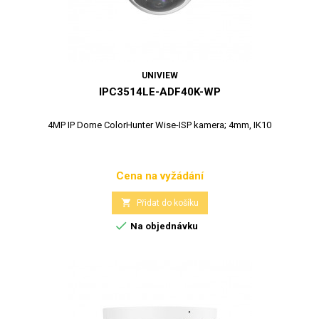
UNIVIEW
IPC3514LE-ADF40K-WP
4MP IP Dome ColorHunter Wise-ISP kamera; 4mm, IK10
Cena na vyžádání
Cena

Přidat do košíku

Na objednávku