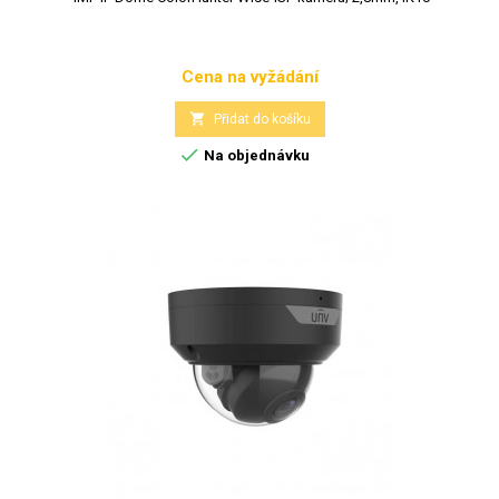
Cena na vyžádání
Cena

Přidat do košíku

Na objednávku