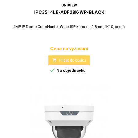
UNIVIEW
IPC3514LE-ADF28K-WP-BLACK
4MP IP Dome ColorHunter Wise-ISP kamera; 2,8mm, IK10, černá
Cena na vyžádání
Cena

Přidat do košíku

Na objednávku