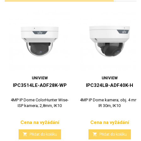
UNIVIEW
UNIVIEW
IPC3514LE-ADF28K-WP
IPC324LB-ADF40K-H
4MP IP Dome ColorHunter Wise-
4MP IP Dome kamera; obj. 4 mm,
ISP kamera; 2,8mm, IK10
IR 30m, IK10
Cena na vyžádání
Cena na vyžádání
Cena
Cena


Přidat do košíku
Přidat do košíku