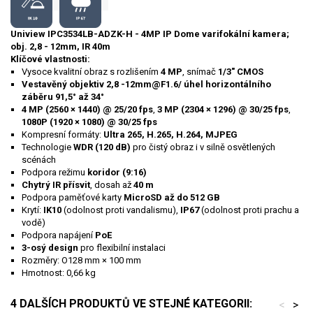
Uniview IPC3534LB-ADZK-H - 4MP IP Dome varifokální kamera;
obj. 2,8 - 12mm, IR 40m
Klíčové vlastnosti:
Vysoce kvalitní obraz s rozlišením
4 MP
, snímač
1/3" CMOS
Vestavěný objektiv 2,8 -12mm@F1.6/ úhel horizontálního
záběru 91,5° až 34°
4 MP (2560 × 1440) @ 25/20 fps
,
3 MP (2304 × 1296) @ 30/25 fps
,
1080P (1920 × 1080) @ 30/25 fps
Kompresní formáty:
Ultra 265, H.265, H.264, MJPEG
Technologie
WDR (120 dB)
pro čistý obraz i v silně osvětlených
scénách
Podpora režimu
koridor (9:16)
Chytrý IR přísvit
, dosah až
40 m
Podpora paměťové karty
MicroSD až do 512 GB
Krytí:
IK10
(odolnost proti vandalismu),
IP67
(odolnost proti prachu a
vodě)
Podpora napájení
PoE
3-osý design
pro flexibilní instalaci
Rozměry: O128 mm × 100 mm
Hmotnost: 0,66 kg
4 DALŠÍCH PRODUKTŮ VE STEJNÉ KATEGORII:
<
>