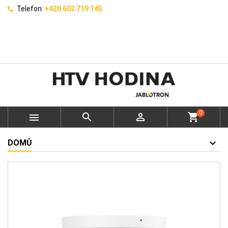
Telefon:
+420 602 719 145
0



shopping_cart
DOMŮ