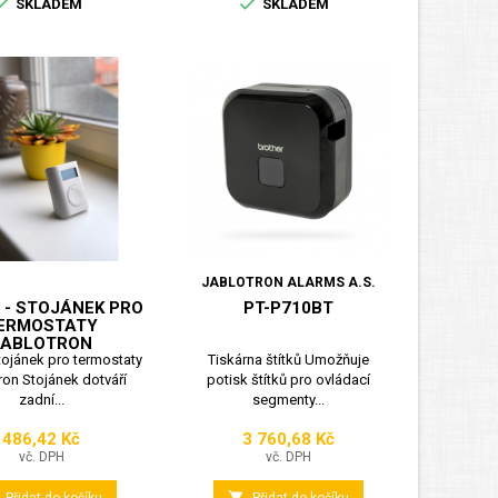


SKLADEM
SKLADEM
JABLOTRON ALARMS A.S.
 - STOJÁNEK PRO
PT-P710BT
ERMOSTATY
JABLOTRON
tojánek pro termostaty
Tiskárna štítků Umožňuje
ron Stojánek dotváří
potisk štítků pro ovládací
zadní...
segmenty...
486,42 Kč
3 760,68 Kč
Cena
Cena
vč. DPH
vč. DPH
