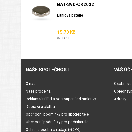
BAT-3V0-CR2032
Lithiová baterie
Cena
15,73 Kč
vč. DPH
NAŠE SPOLEČNOST
VÁŠ ÚČ
O nás
Osobní úd
Naše prodejna
Objednáv
Reklamační řád a odstoupení od smlouvy
Adresy
Doprava a platba
Obchodní podmínky pro spotřebitele
Obchodní podmínky pro podnikatele
Ochrana osobních údajů (GDPR)