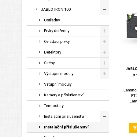
JABLOTRON 100
Ústředny
Prvky ústředny
Ovládací prvky
Detektory
Sirény
JABLO
Výstupní moduly
P
Vstupní moduly
Laminov
Kamery a příslušenství
PT-
Lam
Termostaty
Instalační příslušenství
Instalační příslušenství