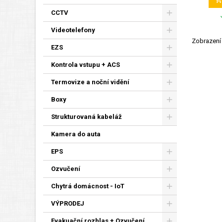
CCTV
Videotelefony
Zobrazení 
EZS
Kontrola vstupu + ACS
Termovize a noční vidění
Boxy
Strukturovaná kabeláž
Kamera do auta
EPS
Ozvučení
Chytrá domácnost - IoT
VÝPRODEJ
Evakuační rozhlas + Ozvučení