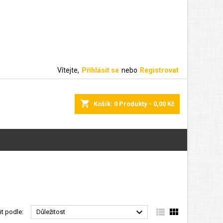
Vítejte,
Přihlásit se
nebo
Registrovat
shopping_cart
Košík:
0
Produkty - 0,00 Kč



it podle:
Důležitost