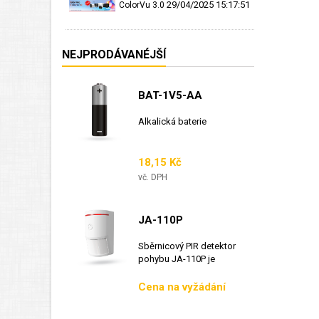
29/04/2025 15:17:51
ColorVu 3.0
NEJPRODÁVANÉJŠÍ
BAT-1V5-AA
Alkalická baterie
Cena
18,15 Kč
vč. DPH
JA-110P
Sběrnicový PIR detektor
pohybu JA-110P je
sběrnicový detektor...
Cena
Cena na vyžádání