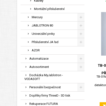
Kabely
Montážní příslušenství
Mercury
JABLOTRON 80
Univerzální prvky
Příslušenství JA řad
AZOR
Automatizace
TB-
Autosortiment
P
Docházka MyJablotron -
TB-01M
VODASOFT
detektor
Personální bezpečnost
Doplňky firmy ThreeD - 3D tisk
Rekuperace FUTURA