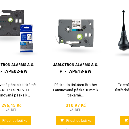
TRON ALARMS A.S.
JABLOTRON ALARMS A.S.
T-TAPE02-BW
PT-TAPE18-BW
aná páska k tiskárně
Páska do tiskáren Brother
Extern
2430PC a PT-P700
Laminovaná páska 18mm k
ústředně
inovaná páska k...
tiskárně...
296,45 Kč
310,97 Kč
Cena
Cena
vč. DPH
vč. DPH



Přidat do košíku
Přidat do košíku