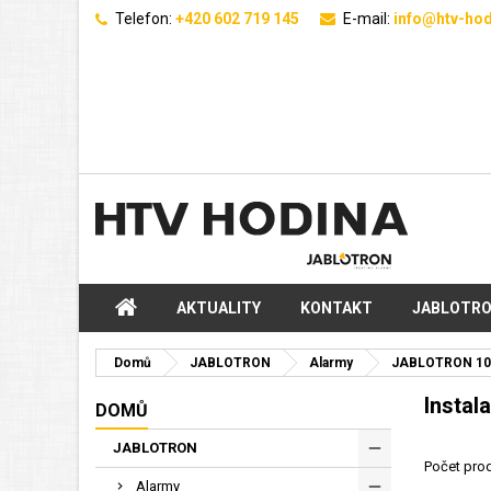
Telefon:
+420 602 719 145
E-mail:
info@htv-hod
AKTUALITY
KONTAKT
JABLOTR
Domů
JABLOTRON
Alarmy
JABLOTRON 10
Instala
DOMŮ
JABLOTRON
Počet prod
Alarmy