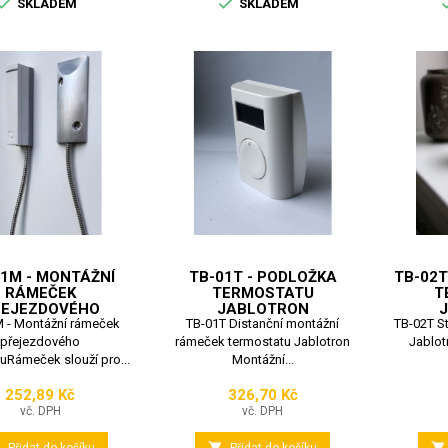


SKLADEM
SKLADEM
01M - MONTÁŽNÍ
TB-01T - PODLOŽKA
TB-02T
RÁMEČEK
TERMOSTATU
T
ŘEJEZDOVÉHO
JABLOTRON
 - Montážní rámeček
DETEKTORU
TB-01T Distanční montážní
TB-02T S
přejezdového
rámeček termostatu Jablotron
Jablot
uRámeček slouží pro...
Montážní...
252,89 Kč
326,70 Kč
Cena
Cena
vč. DPH
vč. DPH


