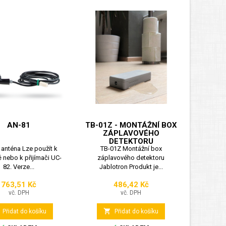
AN-81
TB-01Z - MONTÁŽNÍ BOX
ZÁPLAVOVÉHO
DETEKTORU
í anténa Lze použít k
TB-01Z Montážní box
 nebo k přijímači UC-
záplavového detektoru
82. Verze...
Jablotron Produkt je...
763,51 Kč
486,42 Kč
Cena
Cena
vč. DPH
vč. DPH

Přidat do košíku
Přidat do košíku