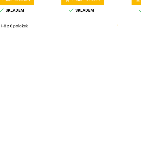
Přidat do košíku
Přidat do košíku


SKLADEM
SKLADEM
1-8 z 8 položek
1