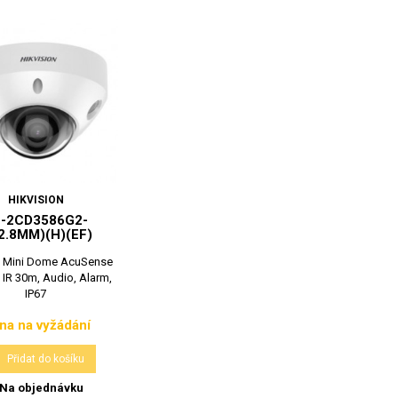
HIKVISION
-2CD3586G2-
(2.8MM)(H)(EF)
P Mini Dome AcuSense
 IR 30m, Audio, Alarm,
IP67
na na vyžádání
Cena

Přidat do košíku
Na objednávku