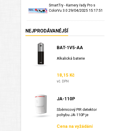
SmartTry - Kamery řady Pro s
29/04/2025 15:17:51
ColorVu 3.0
NEJPRODÁVANÉJŠÍ
BAT-1V5-AA
Alkalická baterie
Cena
18,15 Kč
vč. DPH
JA-110P
Sběrnicový PIR detektor
pohybu JA-110P je
sběrnicový detektor...
Cena
Cena na vyžádání