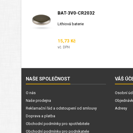
BAT-3V0-CR2032
Lithiová baterie
Cena
15,73 Kč
vč. DPH
NAŠE SPOLEČNOST
VÁŠ ÚČ
O nás
Osobní úd
Naše prodejna
Objednáv
Reklamační řád a odstoupení od smlouvy
Adresy
Doprava a platba
Obchodní podmínky pro spotřebitele
Obchodní podmínky pro podnikatele