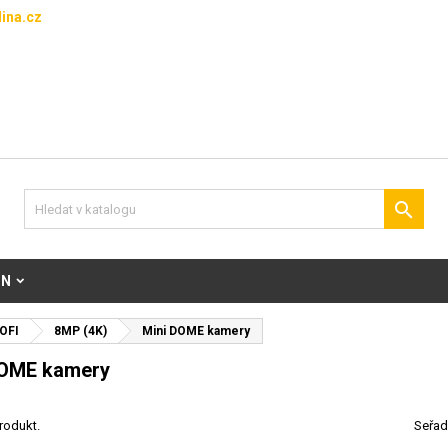
ina.cz

ON
OFI
8MP (4K)
Mini DOME kamery
DOME kamery
rodukt.
Seřad