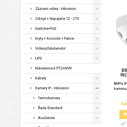
Záznam videa - Hikvision
Zdroje + Napaječe 12 - 27V
Switche+PoE
Kryty + Konzole + Patice
Videopříslušenství
UPS
Klávesnice k PTZ+NVR
DS
IS
Kabely
8MPix I
Kamery IP - Hikvision
kamera;
Termokamery
Ce
Řada Standard
AcuSense
