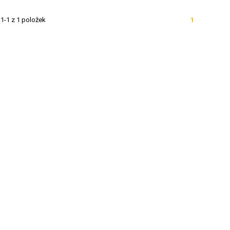
1-1 z 1 položek
1