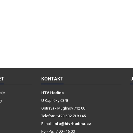
ET
KONTAKT
aje
HTV Hodina
ky
U Kapličky 63/8
Ostrava - Muglinov 712 00
Telefon:
+420 602 719 145
E-mail:
info@htv-hodina.cz
Po - Pá: 7:00 - 16:00