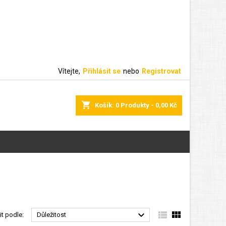
Vítejte,
Přihlásit se
nebo
Registrovat
shopping_cart
Košík:
0
Produkty - 0,00 Kč



it podle:
Důležitost