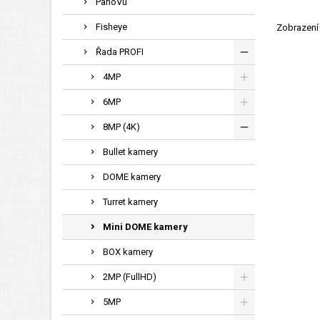
PanoVu
Fisheye
Zobrazení 
Řada PROFI
4MP
6MP
8MP (4K)
Bullet kamery
DOME kamery
Turret kamery
Mini DOME kamery
BOX kamery
2MP (FullHD)
5MP