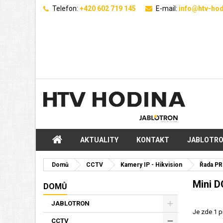
Telefon:
+420 602 719 145
E-mail:
info@htv-hod
AKTUALITY
KONTAKT
JABLOTR
Domů
CCTV
Kamery IP - Hikvision
Řada PR
Mini 
DOMŮ
JABLOTRON
Je zde 1 p
CCTV