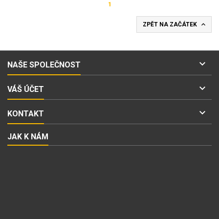
1

ZPĚT NA ZAČÁTEK

NAŠE SPOLEČNOST

VÁŠ ÚČET

KONTAKT
JAK K NÁM