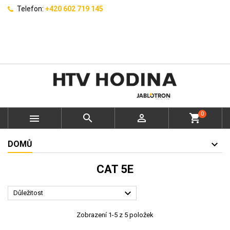
Telefon:
+420 602 719 145
0



shopping_cart
DOMŮ
CAT 5E

Důležitost
Zobrazení 1-5 z 5 položek