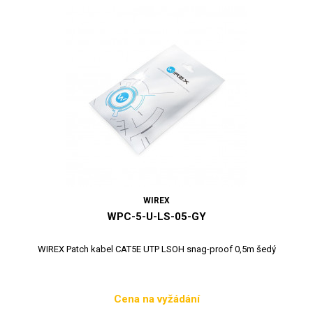
WIREX
WPC-5-U-LS-05-GY
WIREX Patch kabel CAT5E UTP LSOH snag-proof 0,5m šedý
Cena na vyžádání
Cena