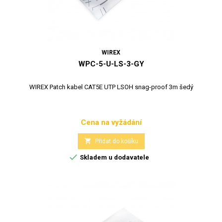
WIREX
WPC-5-U-LS-3-GY
WIREX Patch kabel CAT5E UTP LSOH snag-proof 3m šedý
Cena na vyžádání
Cena

Přidat do košíku

Skladem u dodavatele