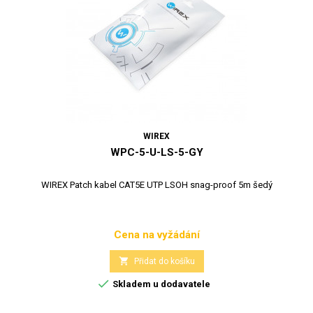
WIREX
WPC-5-U-LS-5-GY
WIREX Patch kabel CAT5E UTP LSOH snag-proof 5m šedý
Cena na vyžádání
Cena

Přidat do košíku

Skladem u dodavatele