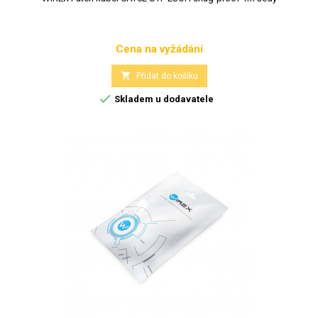
Cena na vyžádání
Cena

Přidat do košíku

Skladem u dodavatele