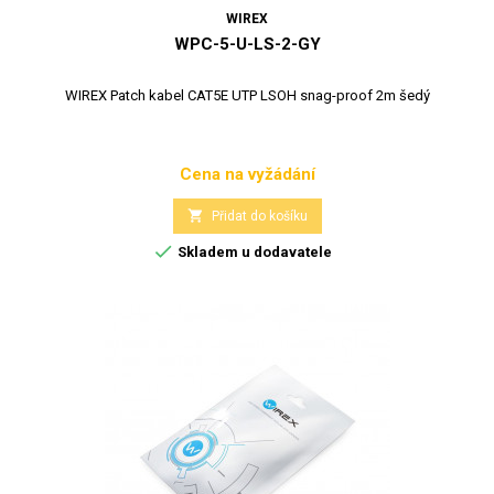
WIREX
WPC-5-U-LS-2-GY
WIREX Patch kabel CAT5E UTP LSOH snag-proof 2m šedý
Cena na vyžádání
Cena

Přidat do košíku

Skladem u dodavatele