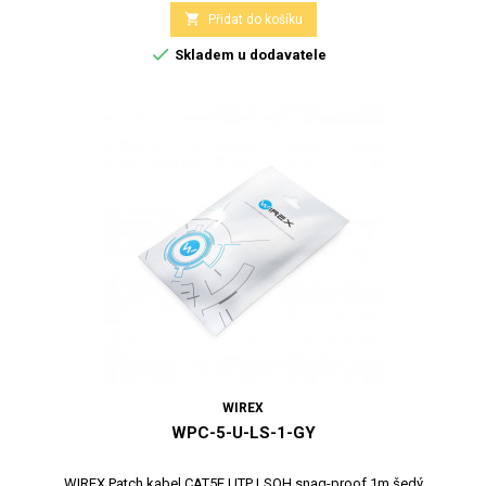

Přidat do košíku

Skladem u dodavatele
WIREX
WPC-5-U-LS-1-GY
WIREX Patch kabel CAT5E UTP LSOH snag-proof 1m šedý