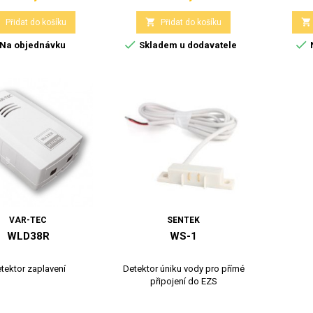



Přidat do košíku
Přidat do košíku


Na objednávku
Skladem u dodavatele
VAR-TEC
SENTEK
WLD38R
WS-1
tektor zaplavení
Detektor úniku vody pro přímé
připojení do EZS