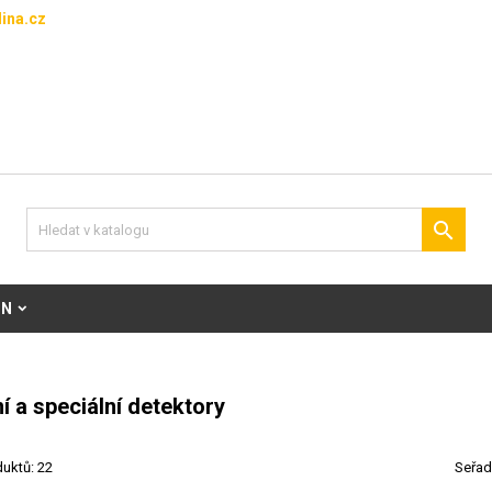
ina.cz

ON
í a speciální detektory
uktů: 22
Seřad