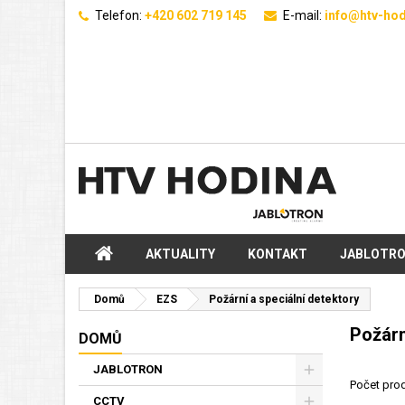
Telefon:
+420 602 719 145
E-mail:
info@htv-hod
AKTUALITY
KONTAKT
JABLOTR
Domů
EZS
Požární a speciální detektory
Požárn
DOMŮ
JABLOTRON
Počet prod
CCTV