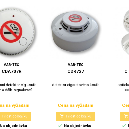
VAR-TEC
VAR-TEC
CDA707R
CDR727
C
ní detektor cig.kouře
detektor cigaretového kouře
optick
r. a dálk. signalizací
30
na na vyžádání
Cena na vyžádání
Cen
Cena
Cena



Přidat do košíku
Přidat do košíku


Na objednávku
Na objednávku