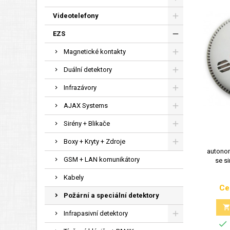
Videotelefony
EZS
Magnetické kontakty
Duální detektory
Infrazávory
AJAX Systems
Sirény + Blikače
Boxy + Kryty + Zdroje
autonom
GSM + LAN komunikátory
se si
Kabely
Ce
Požární a speciální detektory
Infrapasivní detektory
