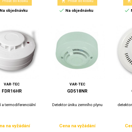



Přidat do košíku
Přidat do košíku


Na objednávku
Na objednávku
VAR-TEC
VAR-TEC
FDR16HR
GD518NR
í a termodiferenciální
Detektor úniku zemního plynu
detektor
na na vyžádání
Cena na vyžádání
Cen
Cena
Cena