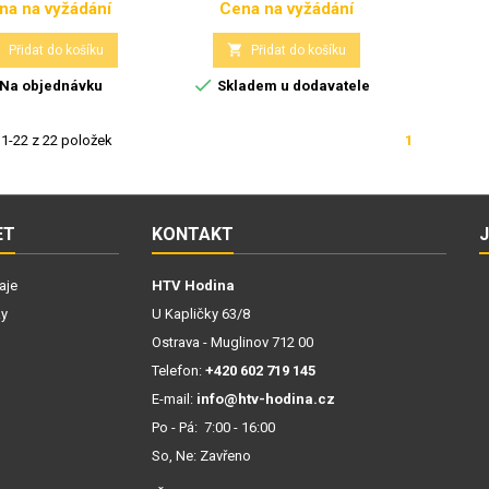
na na vyžádání
Cena na vyžádání
Cena
Cena


Přidat do košíku
Přidat do košíku

Na objednávku
Skladem u dodavatele
1-22 z 22 položek
1
ET
KONTAKT
aje
HTV Hodina
ky
U Kapličky 63/8
Ostrava - Muglinov 712 00
Telefon:
+420 602 719 145
E-mail:
info@htv-hodina.cz
Po - Pá: 7:00 - 16:00
So, Ne: Zavřeno