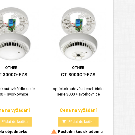
OTHER
OTHER
T 3000O-EZS
CT 3000OT-EZS
okouřové čidlo serie
optickokouřové a tepel. čidlo
00 + svorkovnice
serie 3000 + svorkovnice
a na vyžádání
Cena na vyžádání
Cena
Cena

Přidat do košíku
Přidat do košíku

Na objednávku
Poslední kus skladem u