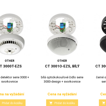
OTHER
OTHER
T 3000T-EZS
CT 3001O-EZS, BÍLÝ
CT 30
 detektor serie 3000 +
bílá optickokouřové čidlo serie
černé 
svorkovnice
3000-design + svorkovnice
ser
na na vyžádání
Cena na vyžádání
Cen
Cena
Cena



Přidat do košíku
Přidat do košíku