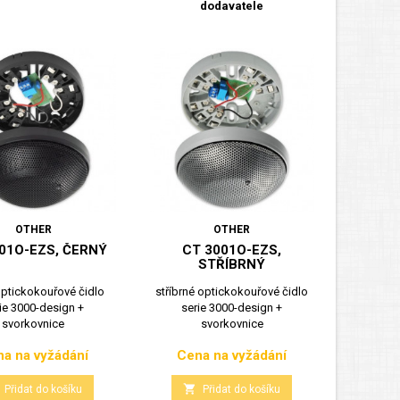
dodavatele
OTHER
OTHER
01O-EZS, ČERNÝ
CT 3001O-EZS,
STŘÍBRNÝ
optickokouřové čidlo
stříbrné optickokouřové čidlo
ie 3000-design +
serie 3000-design +
svorkovnice
svorkovnice
a na vyžádání
Cena na vyžádání
Cena
Cena

Přidat do košíku
Přidat do košíku