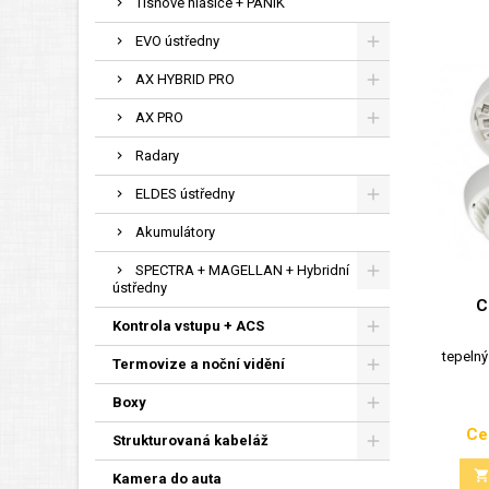
Tísňové hlásiče + PANIK
EVO ústředny
AX HYBRID PRO
AX PRO
Radary
ELDES ústředny
Akumulátory
SPECTRA + MAGELLAN + Hybridní
ústředny
C
Kontrola vstupu + ACS
tepelný
Termovize a noční vidění
Boxy
Ce
Strukturovaná kabeláž
Kamera do auta