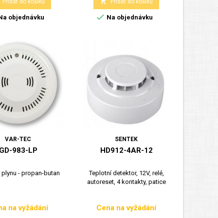

Přidat do košíku
Přidat do košíku

Na objednávku
Na objednávku
VAR-TEC
SENTEK
GD-983-LP
HD912-4AR-12
 plynu - propan-butan
Teplotní detektor, 12V, relé,
autoreset, 4 kontakty, patice
a na vyžádání
Cena na vyžádání
Cena
Cena