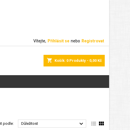
Vítejte,
Přihlásit se
nebo
Registrovat
shopping_cart
Košík:
0
Produkty - 0,00 Kč



it podle:
Důležitost