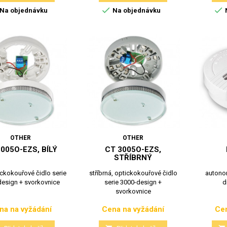


Na objednávku
Na objednávku
OTHER
OTHER
005O-EZS, BÍLÝ
CT 3005O-EZS,
STŘÍBRNÝ
tickokouřové čidlo serie
stříbrná, optickokouřové čidlo
autonom
esign + svorkovnice
serie 3000-design +
d
svorkovnice
na na vyžádání
Cena na vyžádání
Cen
Cena
Cena