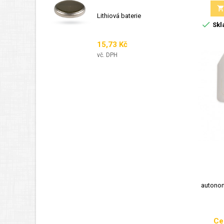
Lithiová baterie

Skl
Cena
15,73 Kč
vč. DPH
autonom
Ce