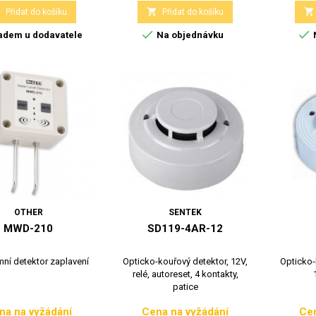



Přidat do košíku
Přidat do košíku


adem u dodavatele
Na objednávku
OTHER
SENTEK
MWD-210
SD119-4AR-12
ní detektor zaplavení
Opticko-kouřový detektor, 12V,
Opticko-
relé, autoreset, 4 kontakty,
patice
na na vyžádání
Cena na vyžádání
Cen
Cena
Cena