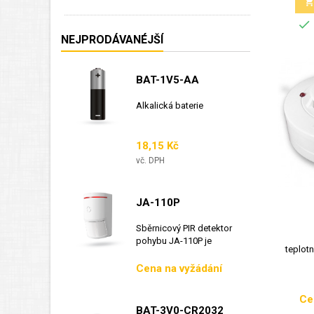

NEJPRODÁVANÉJŠÍ
BAT-1V5-AA
Alkalická baterie
Cena
18,15 Kč
vč. DPH
JA-110P
Sběrnicový PIR detektor
pohybu JA-110P je
teplotn
sběrnicový detektor...
Cena
Cena na vyžádání
Ce
BAT-3V0-CR2032