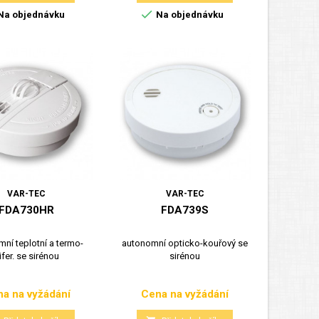

Na objednávku
Na objednávku
VAR-TEC
VAR-TEC
FDA730HR
FDA739S
ní teplotní a termo-
autonomní opticko-kouřový se
ifer. se sirénou
sirénou
a na vyžádání
Cena na vyžádání
Cena
Cena