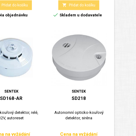

Přidat do košíku
Přidat do košíku

Na objednávku
Skladem u dodavatele
SENTEK
SENTEK
SD168-AR
SD218
kouřový detektor, relé,
Autonomní opticko-kouřový
12V, autoreset
detektor, siréna
a na vyžádání
Cena na vyžádání
Cena
Cena