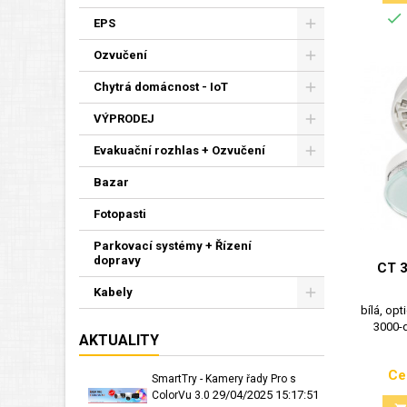

EPS
Ozvučení
Chytrá domácnost - IoT
VÝPRODEJ
Evakuační rozhlas + Ozvučení
Bazar
Fotopasti
Parkovací systémy + Řízení
dopravy
CT 3
Kabely
bílá, op
3000-d
AKTUALITY
Ce
SmartTry - Kamery řady Pro s
29/04/2025 15:17:51
ColorVu 3.0