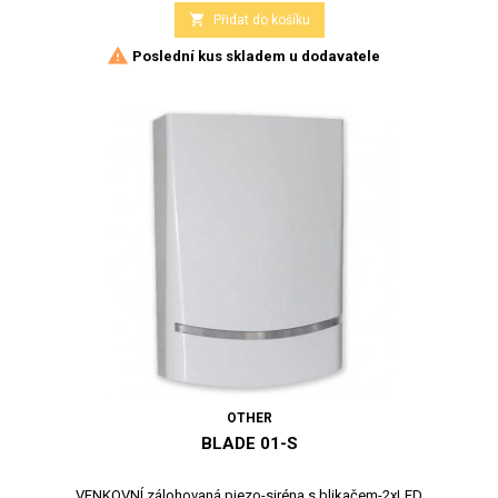

Přidat do košíku

Poslední kus skladem u dodavatele
OTHER
BLADE 01-S
VENKOVNÍ zálohovaná piezo-siréna s blikačem-2xLED