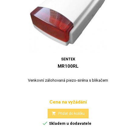
SENTEK
MR100RL
Venkovní zálohovaná piezo-siréna s blikačem
Cena na vyžádání
Cena

Přidat do košíku

Skladem u dodavatele