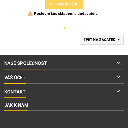

Přidat do košíku

Poslední kus skladem u dodavatele
1

ZPĚT NA ZAČÁTEK

NAŠE SPOLEČNOST

VÁŠ ÚČET

KONTAKT
JAK K NÁM