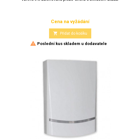
Cena na vyžádání
Cena

Přidat do košíku

Poslední kus skladem u dodavatele