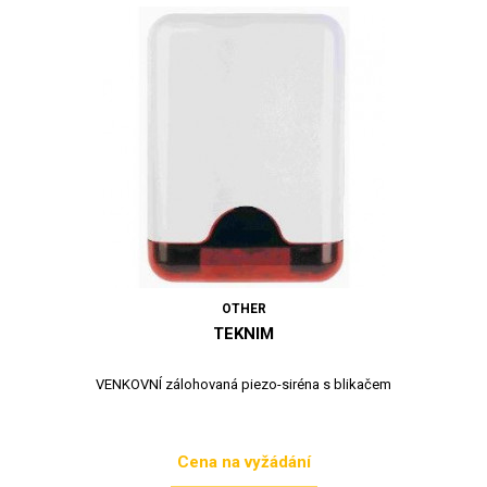
OTHER
TEKNIM
VENKOVNÍ zálohovaná piezo-siréna s blikačem
Cena na vyžádání
Cena