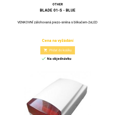
OTHER
BLADE 01-S - BLUE
VENKOVNÍ zálohovaná piezo-siréna s blikačem-2xLED
Cena na vyžádání
Cena

Přidat do košíku

Na objednávku