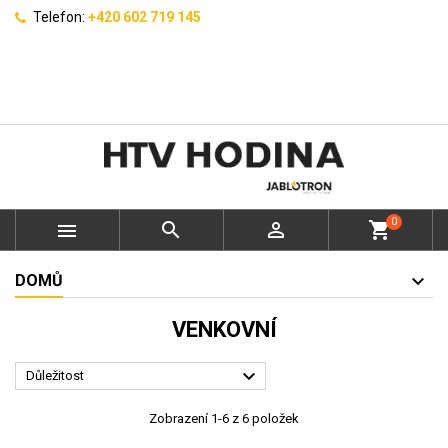
Telefon:
+420 602 719 145
0



shopping_cart
DOMŮ
VENKOVNÍ

Důležitost
Zobrazení 1-6 z 6 položek