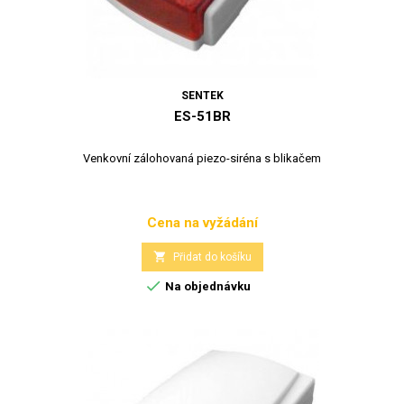
SENTEK
ES-51BR
Venkovní zálohovaná piezo-siréna s blikačem
Cena na vyžádání
Cena

Přidat do košíku

Na objednávku