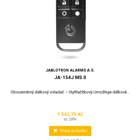
JABLOTRON ALARMS A.S.
JA-154J MS II
Obousměrný dálkový ovladač – čtyřtlačítkový Umožňuje dálkově...
1 542,75 Kč
Cena
vč. DPH

Přidat do košíku