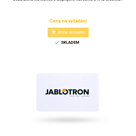
Cena na vyžádání
Cena

Přidat do košíku

SKLADEM