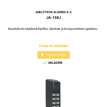
JABLOTRON ALARMS A.S.
JA-158J
Bezdrátové nástěnné tlačítko Výrobek je komponentem systému...
Cena na vyžádání
Cena

Přidat do košíku

SKLADEM