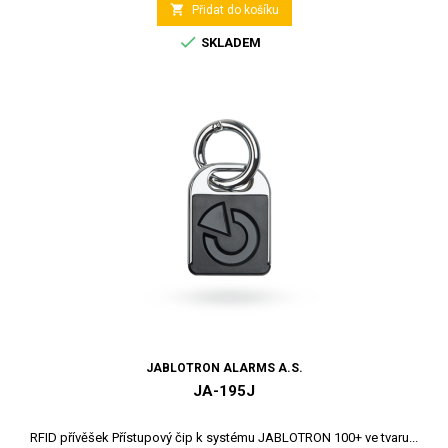

Přidat do košíku

SKLADEM
JABLOTRON ALARMS A.S.
JA-195J
RFID přívěšek Přístupový čip k systému JABLOTRON 100+ ve tvaru...