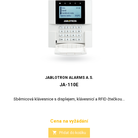
JABLOTRON ALARMS A.S.
JA-110E
Sběrnicová klávesnice s displejem, klávesnicí a RFID čtečkou...
Cena na vyžádání
Cena

Přidat do košíku