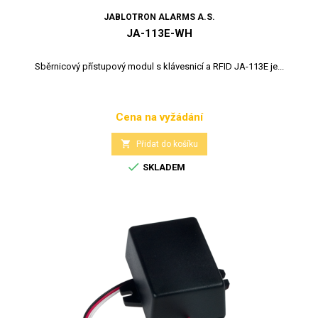
JABLOTRON ALARMS A.S.
JA-113E-WH
Sběrnicový přístupový modul s klávesnicí a RFID JA-113E je...
Cena na vyžádání
Cena

Přidat do košíku

SKLADEM