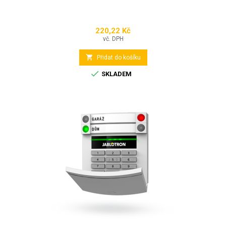
220,22 Kč
Cena
vč. DPH

Přidat do košíku

SKLADEM