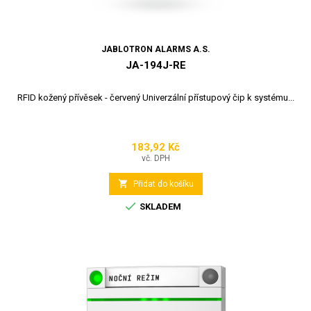
JABLOTRON ALARMS A.S.
JA-194J-RE
RFID kožený přívěsek - červený Univerzální přístupový čip k systému...
183,92 Kč
Cena
vč. DPH

Přidat do košíku

SKLADEM