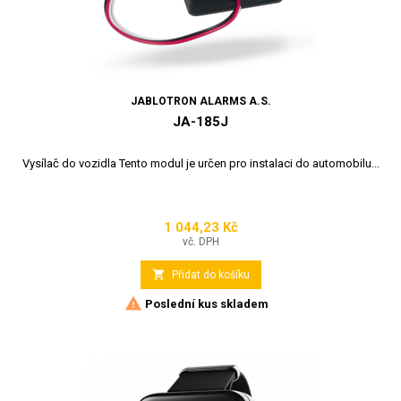
JABLOTRON ALARMS A.S.
JA-185J
Vysílač do vozidla Tento modul je určen pro instalaci do automobilu...
1 044,23 Kč
Cena
vč. DPH

Přidat do košíku

Poslední kus skladem