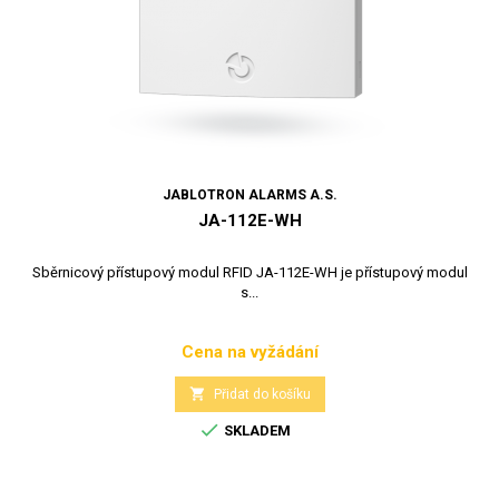
JABLOTRON ALARMS A.S.
JA-112E-WH
Sběrnicový přístupový modul RFID JA-112E-WH je přístupový modul
s...
Cena na vyžádání
Cena

Přidat do košíku

SKLADEM