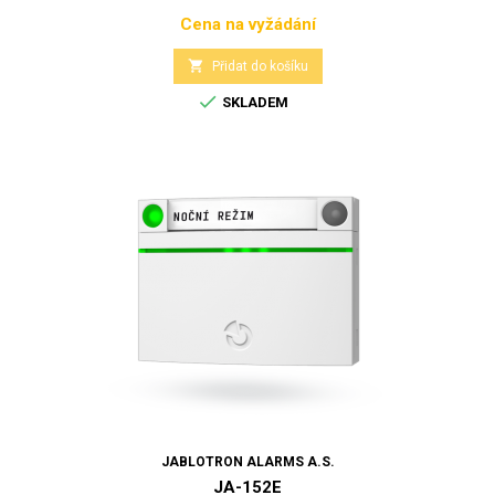
Cena na vyžádání
Cena

Přidat do košíku

SKLADEM
JABLOTRON ALARMS A.S.
JA-152E