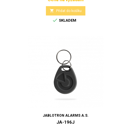
Cena

Přidat do košíku

SKLADEM
JABLOTRON ALARMS A.S.
JA-196J