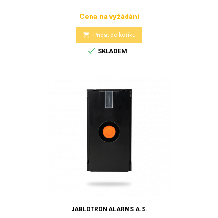
Cena na vyžádání
Cena

Přidat do košíku

SKLADEM
JABLOTRON ALARMS A.S.