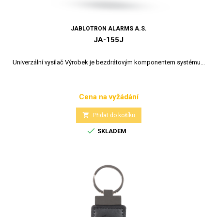
JABLOTRON ALARMS A.S.
JA-155J
Univerzální vysílač Výrobek je bezdrátovým komponentem systému...
Cena na vyžádání
Cena

Přidat do košíku

SKLADEM