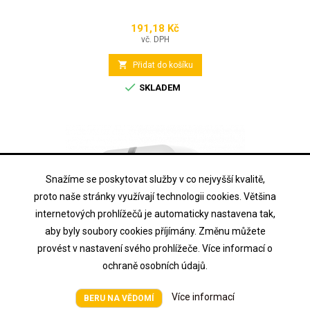
191,18 Kč
Cena
vč. DPH

Přidat do košíku

SKLADEM
Snažíme se poskytovat služby v co nejvyšší kvalitě,
proto naše stránky využívají technologii cookies. Většina
internetových prohlížečů je automaticky nastavena tak,
aby byly soubory cookies příjímány. Změnu můžete
provést v nastavení svého prohlížeče. Více informací o
ochraně osobních údajů.
Více informací
BERU NA VĚDOMÍ