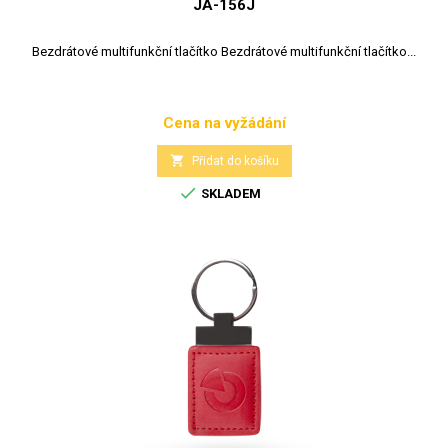
JA-156J
Bezdrátové multifunkční tlačítko Bezdrátové multifunkční tlačítko...
Cena na vyžádání
Cena

Přidat do košíku

SKLADEM