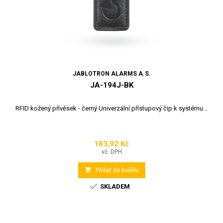
JABLOTRON ALARMS A.S.
JA-194J-BK
RFID kožený přívěsek - černý Univerzální přístupový čip k systému...
183,92 Kč
Cena
vč. DPH

Přidat do košíku

SKLADEM