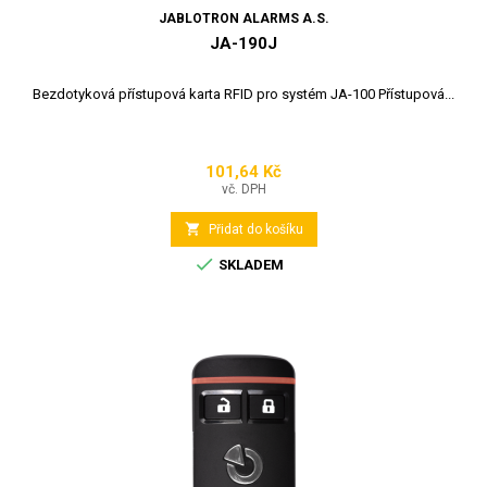
JABLOTRON ALARMS A.S.
JA-190J
Bezdotyková přístupová karta RFID pro systém JA-100 Přístupová...
101,64 Kč
Cena
vč. DPH

Přidat do košíku

SKLADEM