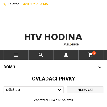
Telefon:
+420 602 719 145
0



shopping_cart
DOMŮ
OVLÁDACÍ PRVKY

Důležitost
FILTROVAT
Zobrazení 1-64 z 66 položek