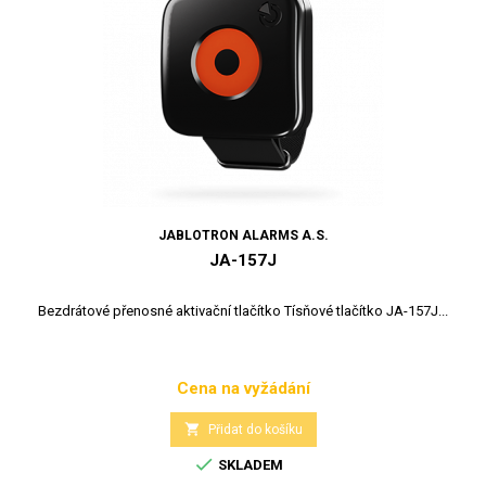
JABLOTRON ALARMS A.S.
JA-157J
Bezdrátové přenosné aktivační tlačítko Tísňové tlačítko JA-157J...
Cena na vyžádání
Cena

Přidat do košíku

SKLADEM