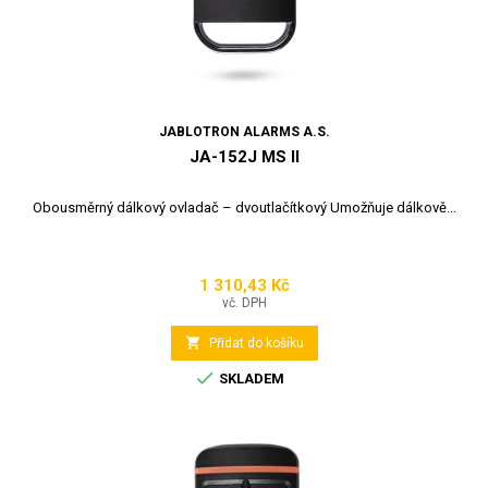
JABLOTRON ALARMS A.S.
JA-152J MS II
Obousměrný dálkový ovladač – dvoutlačítkový Umožňuje dálkově...
1 310,43 Kč
Cena
vč. DPH

Přidat do košíku

SKLADEM