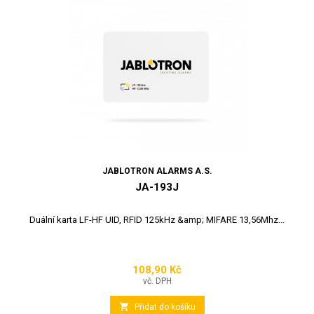
JABLOTRON ALARMS A.S.
JA-193J
Duální karta LF-HF UID, RFID 125kHz &amp; MIFARE 13,56Mhz...
108,90 Kč
Cena
vč. DPH

Přidat do košíku