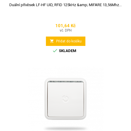
Duální přívěsek LF-HF UID, RFID 125kHz &amp; MIFARE 13,56Mhz...
101,64 Kč
Cena
vč. DPH

Přidat do košíku

SKLADEM