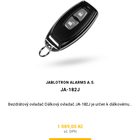
JABLOTRON ALARMS A.S.
JA-182J
Bezdrátový ovladač Dálkový ovladač JA-182J je určen k dálkovému...
1 089,00 Kč
Cena
vč. DPH