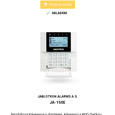

Přidat do košíku

SKLADEM
JABLOTRON ALARMS A.S.
JA-150E
Bezdrátová klávesnice s displejem, klávesnicí a RFID čtečkou...