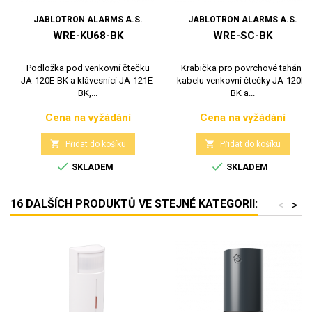
JABLOTRON ALARMS A.S.
JABLOTRON ALARMS A.S.
WRE-KU68-BK
WRE-SC-BK
Podložka pod venkovní čtečku
Krabička pro povrchové tahání
JA-120E-BK a klávesnici JA-121E-
kabelu venkovní čtečky JA-120E-
BK,...
BK a...
Cena na vyžádání
Cena na vyžádání
Cena
Cena


Přidat do košíku
Přidat do košíku


SKLADEM
SKLADEM
16 DALŠÍCH PRODUKTŮ VE STEJNÉ KATEGORII:
<
>