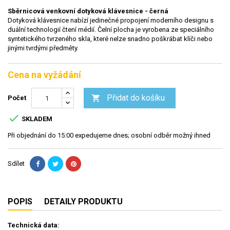
Sběrnicová venkovní d
otyková klávesnice - černá
Dotyková klávesnice nabízí jedinečné propojení moderního designu s
duální technologií čtení médií. Čelní plocha je vyrobena ze speciálního
syntetického tvrzeného skla, které nelze snadno poškrábat klíči nebo
jinými tvrdými předměty.
Cena na vyžádání
Přidat do košíku

Počet

SKLADEM
Při objednání do 15:00 expedujeme dnes; osobní odběr možný ihned
Sdílet
POPIS
DETAILY PRODUKTU
Technická data: