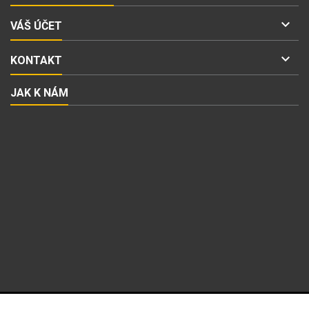

VÁŠ ÚČET

KONTAKT
JAK K NÁM
ODBĚR NOVINEK