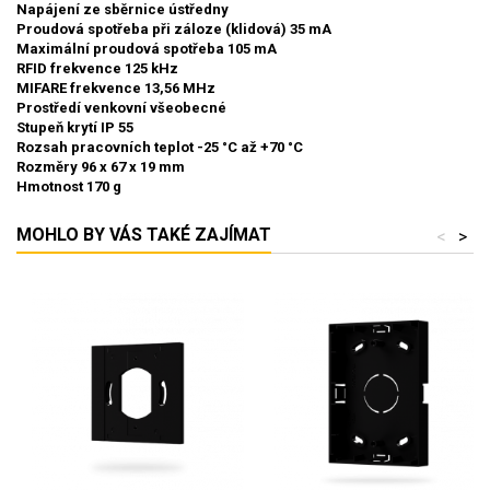
Napájení
ze sběrnice ústředny
Proudová spotřeba při záloze (klidová)
35 mA
Maximální proudová spotřeba
105 mA
RFID frekvence
125 kHz
MIFARE frekvence
13,56 MHz
Prostředí
venkovní všeobecné
Stupeň krytí
IP 55
Rozsah pracovních teplot
-25 °C až +70 °C
Rozměry
96 x 67 x 19 mm
Hmotnost
170 g
MOHLO BY VÁS TAKÉ ZAJÍMAT
<
>