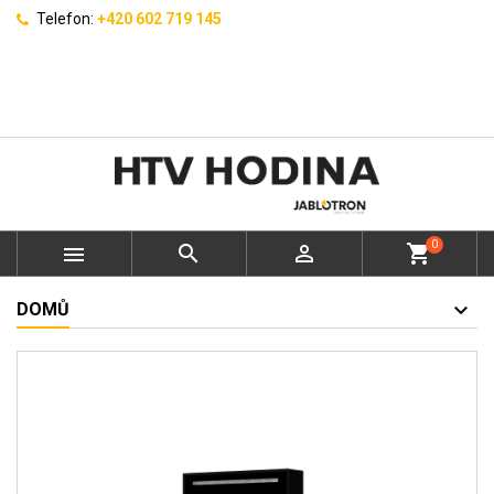
Telefon:
+420 602 719 145
0



shopping_cart
DOMŮ