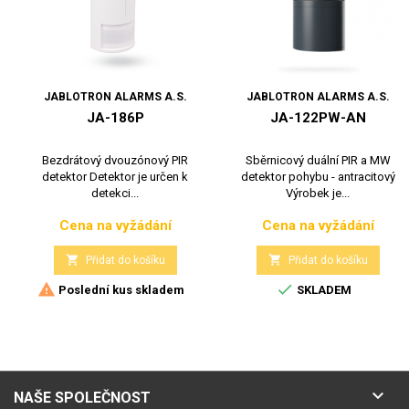
JABLOTRON ALARMS A.S.
JABLOTRON ALARMS A.S.
JA-186P
JA-122PW-AN
Bezdrátový dvouzónový PIR
Sběrnicový duální PIR a MW
detektor Detektor je určen k
detektor pohybu - antracitový
detekci...
Výrobek je...
Cena na vyžádání
Cena na vyžádání
Cena
Cena


Přidat do košíku
Přidat do košíku


Poslední kus skladem
SKLADEM

NAŠE SPOLEČNOST