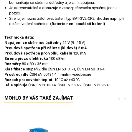
komunikuje se sběrnicí ústředny a je z ní napájena.
Je adresovatelná a obsazuje v zabezpečovacím systému jednu
pozici.
Sirénu je možno zálohovat baterií typ BAT-3V2-CR2, vhodné např. při
delším vedení sběrnice.
(Baterie není součástí balení)
Technická data:
Napájení
ze sběrnice ústředny
12 V (9…15 V)
Proudová spotřeba při záloze (klidová)
5 mA
Proudová spotřeba pro volbu kabelu
120 mA
Siréna
piezo elektrická
100 dB/m
Rozměry
80 x 80 x 35 mm
Klasifikace
stupeň 2 dle ČSN EN 50131-1, ČSN EN 50131-4
Prostředí dle
ČSN EN 50131-1 II. vnitřní všeobecné
Rozsah pracovních teplot
-10 °C až +40 °C
Dále splňuje
ČSN EN 50130-4, ČSN EN 55022, ČSN EN 60950-1
MOHLO BY VÁS TAKÉ ZAJÍMAT
<
>