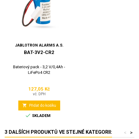
JABLOTRON ALARMS A.S.
BAT-3V2-CR2
Bateriový pack - 3,2 V/0,4Ah -
LiFePo4 CR2
127,05 Kč
Cena
vč. DPH

Přidat do košíku

SKLADEM
3 DALŠÍCH PRODUKTŮ VE STEJNÉ KATEGORII:
<
>