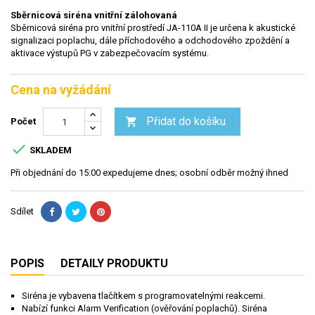
Sběrnicová siréna vnitřní zálohovaná
Sběrnicová siréna pro vnitřní prostředí JA-110A II je určena k akustické
signalizaci poplachu, dále příchodového a odchodového zpoždění a
aktivace výstupů PG v zabezpečovacím systému.
Cena na vyžádání
Přidat do košíku

Počet

SKLADEM
Při objednání do 15:00 expedujeme dnes; osobní odběr možný ihned
Sdílet
POPIS
DETAILY PRODUKTU
Siréna je vybavena tlačítkem s programovatelnými reakcemi.
Nabízí funkci Alarm Verification (ověřování poplachů). Siréna