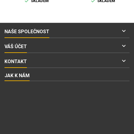


SKLADEM
SKLADEM

NAŠE SPOLEČNOST

VÁŠ ÚČET

KONTAKT
JAK K NÁM