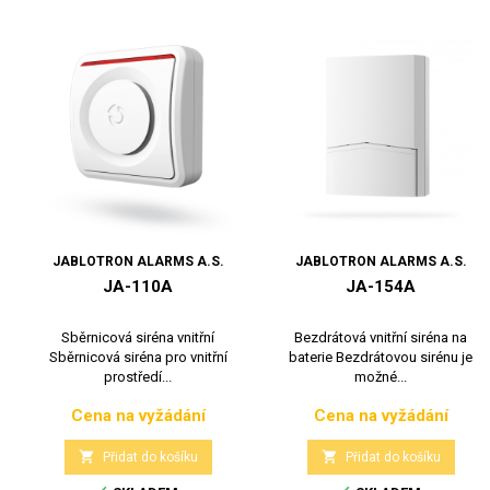
JABLOTRON ALARMS A.S.
JABLOTRON ALARMS A.S.
JA-110A
JA-154A
Sběrnicová siréna vnitřní
Bezdrátová vnitřní siréna na
Sběrnicová siréna pro vnitřní
baterie Bezdrátovou sirénu je
prostředí...
možné...
Cena na vyžádání
Cena na vyžádání
Cena
Cena


Přidat do košíku
Přidat do košíku