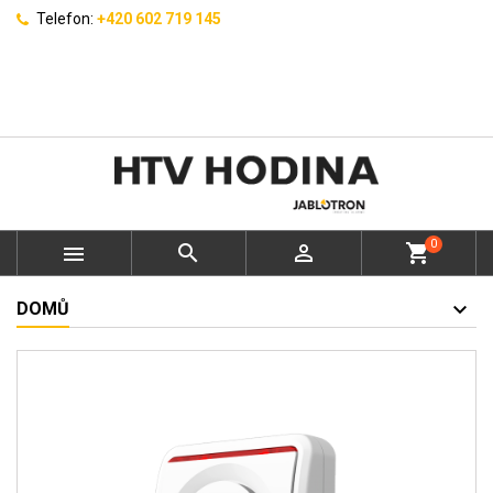
Telefon:
+420 602 719 145
0



shopping_cart
DOMŮ