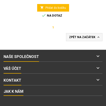

Přidat do košíku

NA DOTAZ
1

ZPĚT NA ZAČÁTEK

NAŠE SPOLEČNOST

VÁŠ ÚČET

KONTAKT
JAK K NÁM