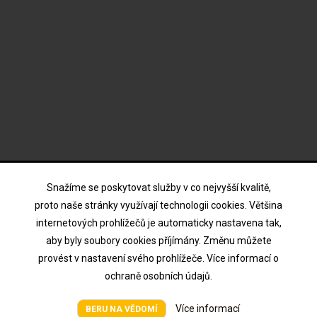
ODBĚR NOVINEK
Snažíme se poskytovat služby v co nejvyšší kvalitě,
proto naše stránky využívají technologii cookies. Většina
internetových prohlížečů je automaticky nastavena tak,
Souhlasím s podmínkami a zásadami ochrany osobních
aby byly soubory cookies příjímány. Změnu můžete
údajů
provést v nastavení svého prohlížeče. Více informací o
ochraně osobních údajů.
Všechna práva vyhrazena © HTV Hodina 2026
Více informací
BERU NA VĚDOMÍ