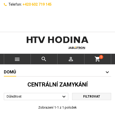
Telefon:
+420 602 719 145
0



shopping_cart
DOMŮ
CENTRÁLNÍ ZAMYKÁNÍ

Důležitost
FILTROVAT
Zobrazení 1-1 z 1 položek