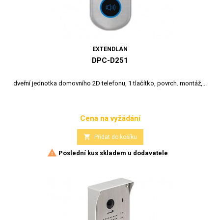
EXTENDLAN
DPC-D251
dveřní jednotka domovního 2D telefonu, 1 tlačítko, povrch. montáž,...
Cena na vyžádání
Cena

Přidat do košíku

Poslední kus skladem u dodavatele