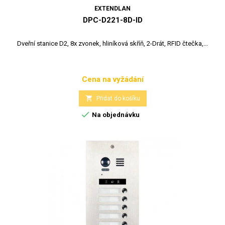
EXTENDLAN
DPC-D221-8D-ID
Dveřní stanice D2, 8x zvonek, hliníková skříň, 2-Drát, RFID čtečka,...
Cena na vyžádání
Cena

Přidat do košíku

Na objednávku