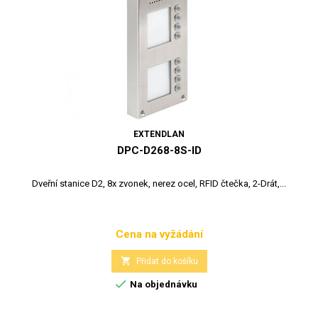
EXTENDLAN
DPC-D268-8S-ID
Dveřní stanice D2, 8x zvonek, nerez ocel, RFID čtečka, 2-Drát,...
Cena na vyžádání
Cena

Přidat do košíku

Na objednávku