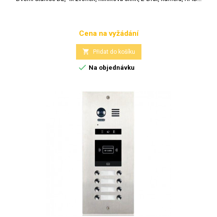
Cena na vyžádání
Cena

Přidat do košíku

Na objednávku