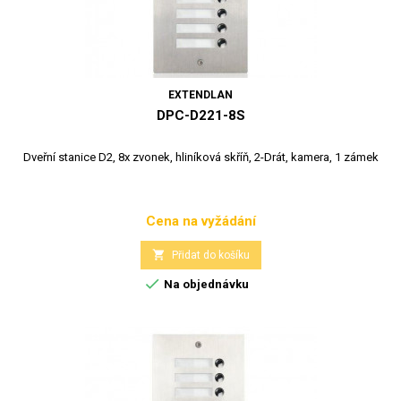
EXTENDLAN
DPC-D221-8S
Dveřní stanice D2, 8x zvonek, hliníková skříň, 2-Drát, kamera, 1 zámek
Cena na vyžádání
Cena

Přidat do košíku

Na objednávku