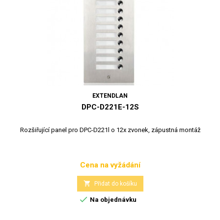
EXTENDLAN
DPC-D221E-12S
Rozšiřující panel pro DPC-D221l o 12x zvonek, zápustná montáž
Cena na vyžádání
Cena

Přidat do košíku

Na objednávku