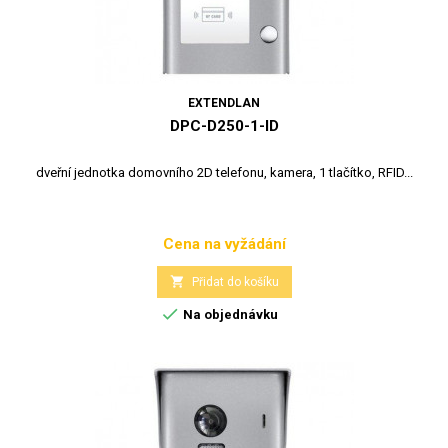
EXTENDLAN
DPC-D250-1-ID
dveřní jednotka domovního 2D telefonu, kamera, 1 tlačítko, RFID...
Cena na vyžádání
Cena

Přidat do košíku

Na objednávku