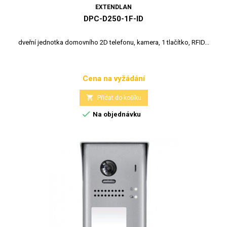
EXTENDLAN
DPC-D250-1F-ID
dveřní jednotka domovního 2D telefonu, kamera, 1 tlačítko, RFID...
Cena na vyžádání
Cena

Přidat do košíku

Na objednávku