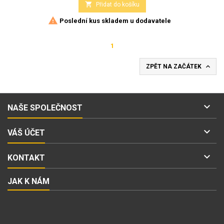

Přidat do košíku

Poslední kus skladem u dodavatele
1

ZPĚT NA ZAČÁTEK

NAŠE SPOLEČNOST

VÁŠ ÚČET

KONTAKT
JAK K NÁM