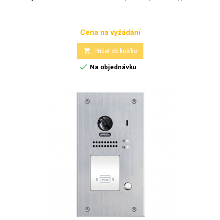
Cena na vyžádání
Cena

Přidat do košíku

Na objednávku