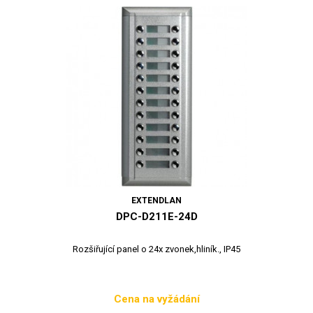
EXTENDLAN
DPC-D211E-24D
Rozšiřující panel o 24x zvonek,hliník., IP45
Cena na vyžádání
Cena