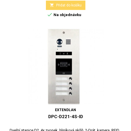

Přidat do košíku

Na objednávku
EXTENDLAN
DPC-D221-4S-ID
Dveřní stanice D2, 4x zvonek, hliníková skříň, 2-Drát, kamera, RFID...