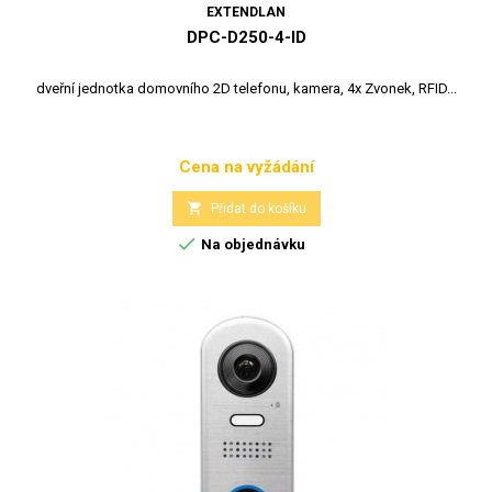
EXTENDLAN
DPC-D250-4-ID
dveřní jednotka domovního 2D telefonu, kamera, 4x Zvonek, RFID...
Cena na vyžádání
Cena

Přidat do košíku

Na objednávku