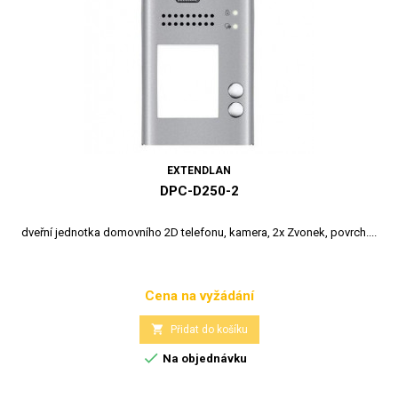
EXTENDLAN
DPC-D250-2
dveřní jednotka domovního 2D telefonu, kamera, 2x Zvonek, povrch....
Cena na vyžádání
Cena

Přidat do košíku

Na objednávku