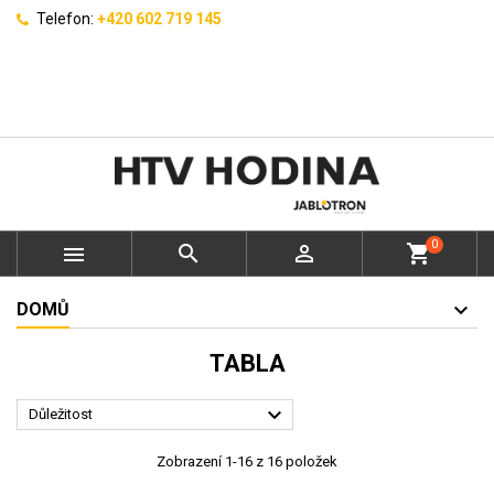
Telefon:
+420 602 719 145
0



shopping_cart
DOMŮ
TABLA

Důležitost
Zobrazení 1-16 z 16 položek