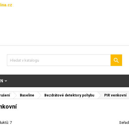
ina.cz

ON
rušení
Baseline
Bezdrátové detektory pohybu
PIR venkovní
nkovní
uktů: 7
Seřad