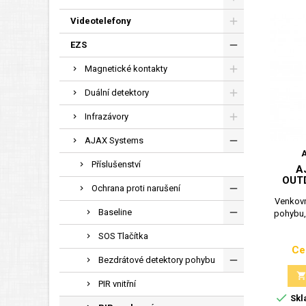
Videotelefony
EZS
Magnetické kontakty
Duální detektory
Infrazávory
AJAX Systems
Příslušenství
A
OUTD
Ochrana proti narušení
Venkovn
Baseline
pohybu,
SOS Tlačítka
Ce
Bezdrátové detektory pohybu
PIR vnitřní

Skl