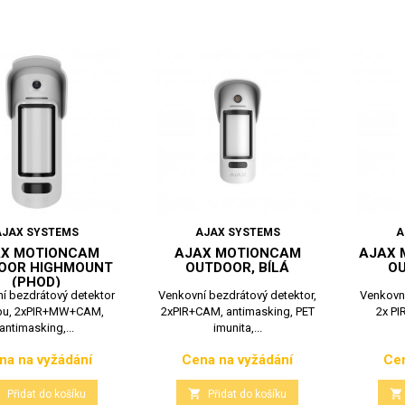
AJAX SYSTEMS
AJAX SYSTEMS
A
AX MOTIONCAM
AJAX MOTIONCAM
AJAX 
OOR HIGHMOUNT
OUTDOOR, BÍLÁ
OU
(PHOD)
í bezdrátový detektor
Venkovní bezdrátový detektor,
Venkovní
bu, 2xPIR+MW+CAM,
2xPIR+CAM, antimasking, PET
2x PI
antimasking,...
imunita,...
na na vyžádání
Cena na vyžádání
Cen
Cena
Cena



Přidat do košíku
Přidat do košíku