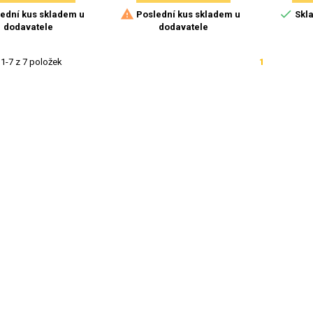


ední kus skladem u
Poslední kus skladem u
Skla
dodavatele
dodavatele
1-7 z 7 položek
1