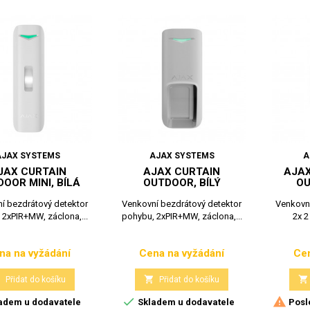
AJAX SYSTEMS
AJAX SYSTEMS
A
JAX CURTAIN
AJAX CURTAIN
AJAX
OOR MINI, BÍLÁ
OUTDOOR, BÍLÝ
OU
í bezdrátový detektor
Venkovní bezdrátový detektor
Venkovní
 2xPIR+MW, záclona,...
pohybu, 2xPIR+MW, záclona,...
2x 2
na na vyžádání
Cena na vyžádání
Cen
Cena
Cena



Přidat do košíku
Přidat do košíku


adem u dodavatele
Skladem u dodavatele
Posl