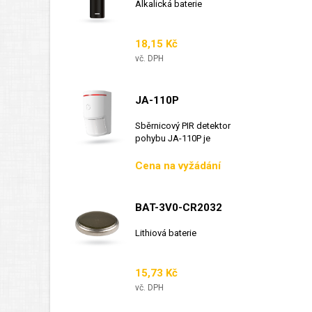
Alkalická baterie
Cena
18,15 Kč
vč. DPH
JA-110P
Sběrnicový PIR detektor
pohybu JA-110P je
sběrnicový detektor...
Cena
Cena na vyžádání
BAT-3V0-CR2032
Lithiová baterie
Cena
15,73 Kč
vč. DPH