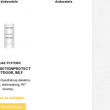
dodavatele
dodavatele
JAX SYSTEMS
MOTIONPROTECT
TDOOR, BÍLÝ
 bezdrátový detektor,
R, antimasking, PET
imunita,...
a na vyžádání
Cena
Přidat do košíku