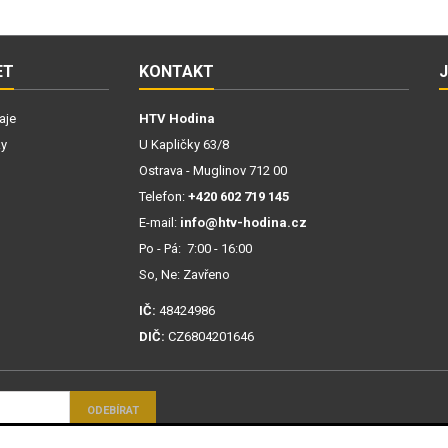
ET
KONTAKT
aje
HTV Hodina
ky
U Kapličky 63/8
Ostrava - Muglinov 712 00
Telefon:
+420 602 719 145
E-mail:
info@htv-hodina.cz
Po - Pá: 7:00 - 16:00
So, Ne: Zavřeno
IČ:
48424986
DIČ:
CZ6804201646
mi ochrany osobních