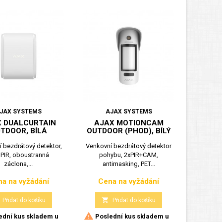
JAX SYSTEMS
AJAX SYSTEMS
 DUALCURTAIN
AJAX MOTIONCAM
TDOOR, BÍLÁ
OUTDOOR (PHOD), BÍLÝ
 bezdrátový detektor,
Venkovní bezdrátový detektor
 PIR, oboustranná
pohybu, 2xPIR+CAM,
záclona,...
antimasking, PET...
a na vyžádání
Cena na vyžádání
Cena
Cena

Přidat do košíku
Přidat do košíku

ední kus skladem u
Poslední kus skladem u