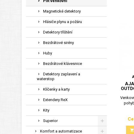
PIR venkovní
Magnetické detektory
Hlásiče plynu a požáru
Detektory tříštění
Bezdrátové sirény
Huby
Bezdrátové klávesnice
Detektory zaplavení a
waterstop
AJ
OUTD
Klíčenky a karty
Venkovn
Extendery ReX
pohy
Kity
Ce
Superior
Komfort a automatizace