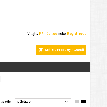
Vítejte,
Přihlásit se
nebo
Registrovat
shopping_cart
Košík:
0
Produkty - 0,00 Kč



it podle:
Důležitost