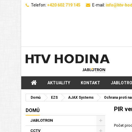
Telefon:
+420 602 719 145
E-mail:
info@htv-hod
AKTUALITY
KONTAKT
JABLOTR
Domů
EZS
AJAX Systems
Ochrana proti na
PIR ve
DOMŮ
JABLOTRON
Počet prod
CCTV