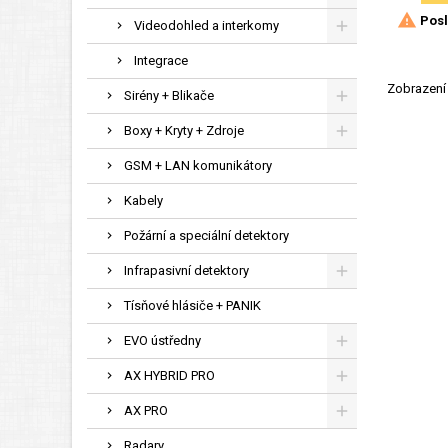

Posl
Videodohled a interkomy
Integrace
Zobrazení 
Sirény + Blikače
Boxy + Kryty + Zdroje
GSM + LAN komunikátory
Kabely
Požární a speciální detektory
Infrapasivní detektory
Tísňové hlásiče + PANIK
EVO ústředny
AX HYBRID PRO
AX PRO
Radary