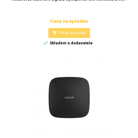
Cena na vyžádání
Cena

Přidat do košíku

Skladem u dodavatele