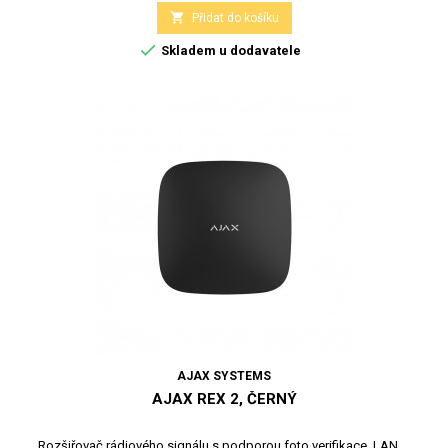

Přidat do košíku

Skladem u dodavatele
AJAX SYSTEMS
AJAX REX 2, ČERNÝ
Rozšiřovač rádiového signálu s podporou foto verifikace, LAN,...