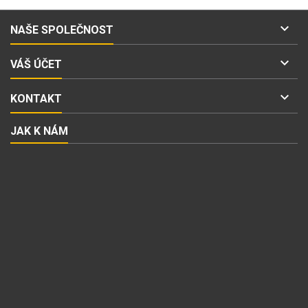

NAŠE SPOLEČNOST

VÁŠ ÚČET

KONTAKT
JAK K NÁM