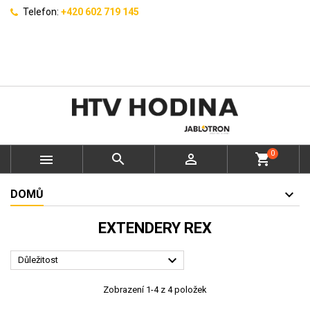
Telefon:
+420 602 719 145
0



shopping_cart
DOMŮ
EXTENDERY REX

Důležitost
Zobrazení 1-4 z 4 položek