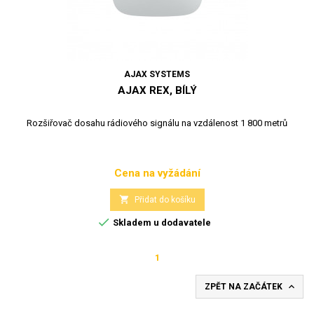
AJAX SYSTEMS
AJAX REX, BÍLÝ
Rozšiřovač dosahu rádiového signálu na vzdálenost 1 800 metrů
Cena na vyžádání
Cena

Přidat do košíku

Skladem u dodavatele
1

ZPĚT NA ZAČÁTEK