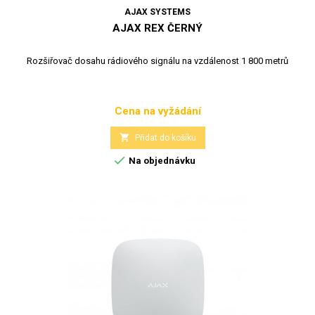
AJAX SYSTEMS
AJAX REX ČERNÝ
Rozšiřovač dosahu rádiového signálu na vzdálenost 1 800 metrů
Cena na vyžádání
Cena

Přidat do košíku

Na objednávku