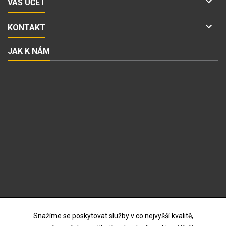

VÁŠ ÚČET

KONTAKT
JAK K NÁM
ODBĚR NOVINEK
Snažíme se poskytovat služby v co nejvyšší kvalitě,