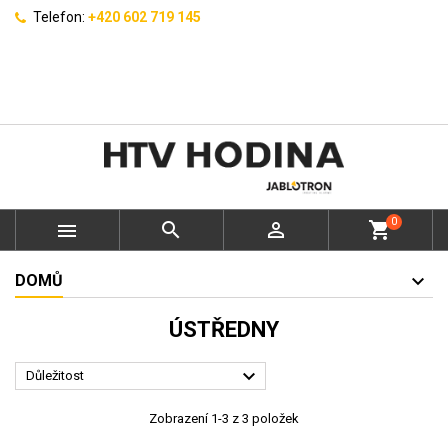
Telefon:
+420 602 719 145
0



shopping_cart
DOMŮ
ÚSTŘEDNY

Důležitost
Zobrazení 1-3 z 3 položek