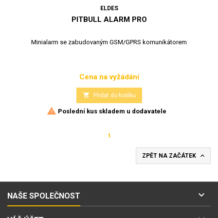
ELDES
PITBULL ALARM PRO
Minialarm se zabudovaným GSM/GPRS komunikátorem
Cena na vyžádání
Cena

Přidat do košíku

Poslední kus skladem u dodavatele
1

ZPĚT NA ZAČÁTEK

NAŠE SPOLEČNOST