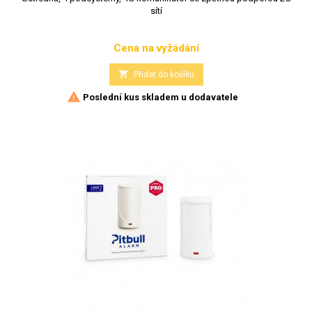
sítí
Cena na vyžádání
Cena

Přidat do košíku

Poslední kus skladem u dodavatele