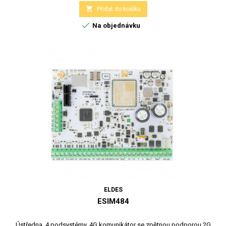

Přidat do košíku

Na objednávku
ELDES
ESIM484
Ústředna, 4 podsystémy, 4G komunikátor se zpětnou podporou 2G