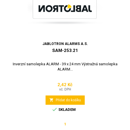
JABLOTRON ALARMS A.S.
SAM-253.21
Inverzní samolepka ALARM - 39 x 24 mm Výstražná samolepka
ALARM...
2,42 Kč
Cena
vč. DPH

Přidat do košíku

SKLADEM
1