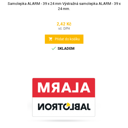
Samolepka ALARM - 39 x 24 mm Výstražná samolepka ALARM - 39 x
24 mm.
2,42 Kč
Cena
vč. DPH

Přidat do košíku

SKLADEM