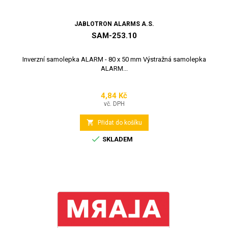
JABLOTRON ALARMS A.S.
SAM-253.10
Inverzní samolepka ALARM - 80 x 50 mm Výstražná samolepka
ALARM...
4,84 Kč
Cena
vč. DPH

Přidat do košíku

SKLADEM