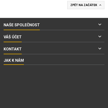

ZPĚT NA ZAČÁTEK

NAŠE SPOLEČNOST

VÁŠ ÚČET

KONTAKT
JAK K NÁM