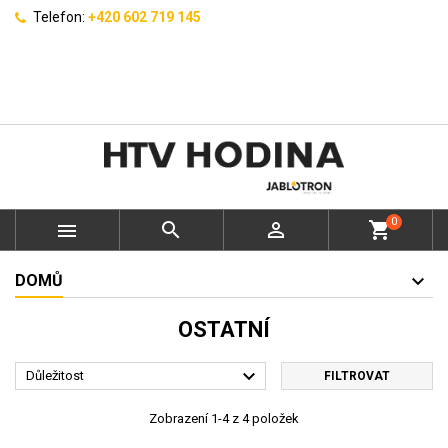
Telefon:
+420 602 719 145
0



shopping_cart
DOMŮ
OSTATNÍ

Důležitost
FILTROVAT
Zobrazení 1-4 z 4 položek