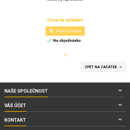
Cena na vyžádání
Cena

Přidat do košíku

Na objednávku
1

ZPĚT NA ZAČÁTEK

NAŠE SPOLEČNOST

VÁŠ ÚČET

KONTAKT