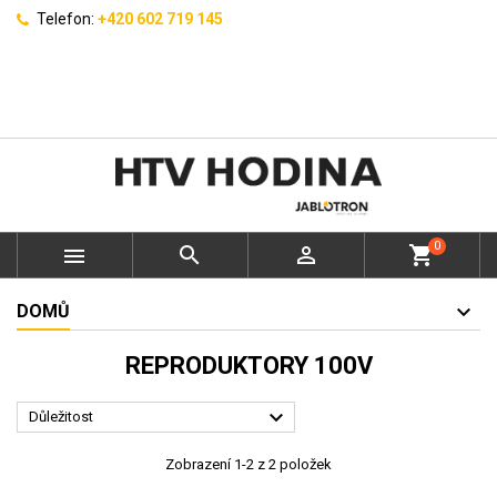
Telefon:
+420 602 719 145
0



shopping_cart
DOMŮ
REPRODUKTORY 100V

Důležitost
Zobrazení 1-2 z 2 položek