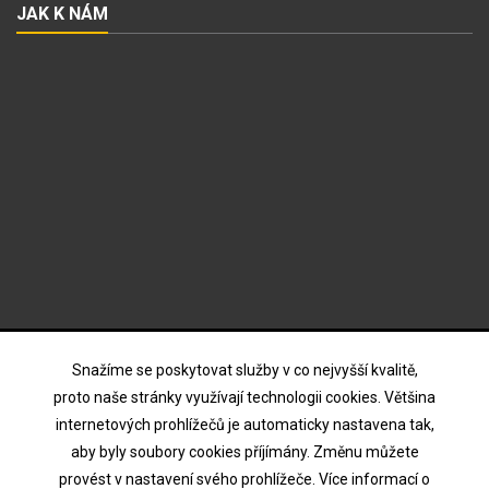
JAK K NÁM
ODBĚR NOVINEK
Snažíme se poskytovat služby v co nejvyšší kvalitě,
proto naše stránky využívají technologii cookies. Většina
internetových prohlížečů je automaticky nastavena tak,
Souhlasím s podmínkami a zásadami ochrany osobních
aby byly soubory cookies příjímány. Změnu můžete
údajů
provést v nastavení svého prohlížeče. Více informací o