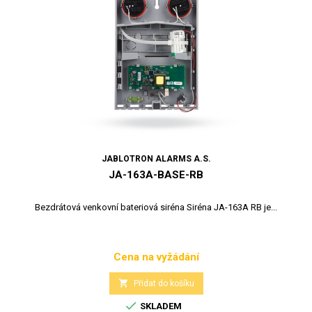
JABLOTRON ALARMS A.S.
JA-163A-BASE-RB
Bezdrátová venkovní bateriová siréna Siréna JA-163A RB je...
Cena na vyžádání
Cena

Přidat do košíku

SKLADEM