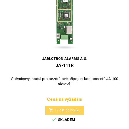
JABLOTRON ALARMS A.S.
JA-111R
Sběrnicový modul pro bezdrátové připojení komponentů JA-100
Rádiový...
Cena na vyžádání
Cena

Přidat do košíku

SKLADEM