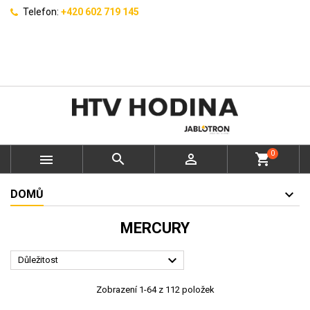
Telefon:
+420 602 719 145
0



shopping_cart
DOMŮ
MERCURY

Důležitost
Zobrazení 1-64 z 112 položek