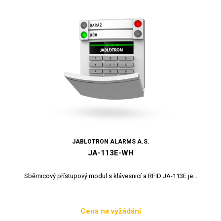
JABLOTRON ALARMS A.S.
JA-113E-WH
Sběrnicový přístupový modul s klávesnicí a RFID JA-113E je...
Cena na vyžádání
Cena