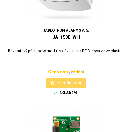
JABLOTRON ALARMS A.S.
JA-153E-WH
Bezdrátový přístupový modul s klávesnicí a RFID, nová verze plastu...
Cena na vyžádání
Cena

Přidat do košíku

SKLADEM