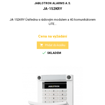
JABLOTRON ALARMS A.S.
JA-152KRY
JA-152KRY Ústředna s rádiovým modulem a 4G komunikátorem
LITE...
Cena na vyžádání
Cena

Přidat do košíku

SKLADEM