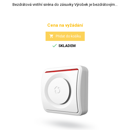
Bezdrátová vnitřní siréna do zásuvky Výrobek je bezdrátovým...
Cena na vyžádání
Cena

Přidat do košíku

SKLADEM