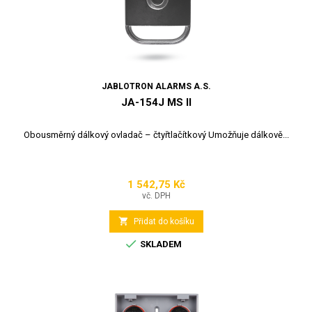
JABLOTRON ALARMS A.S.
JA-154J MS II
Obousměrný dálkový ovladač – čtyřtlačítkový Umožňuje dálkově...
1 542,75 Kč
Cena
vč. DPH

Přidat do košíku

SKLADEM