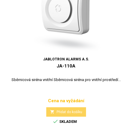
JABLOTRON ALARMS A.S.
JA-110A
Sběrnicová siréna vnitřní Sběrnicová siréna pro vnitřní prostředí...
Cena na vyžádání
Cena

Přidat do košíku

SKLADEM