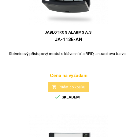
JABLOTRON ALARMS A.S.
JA-113E-AN
Sběrnicový přístupový modul s klávesnicí a RFID, antracitová barva...
Cena na vyžádání
Cena

Přidat do košíku

SKLADEM