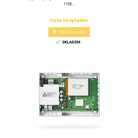
113E...
Cena na vyžádání
Cena

Přidat do košíku

SKLADEM