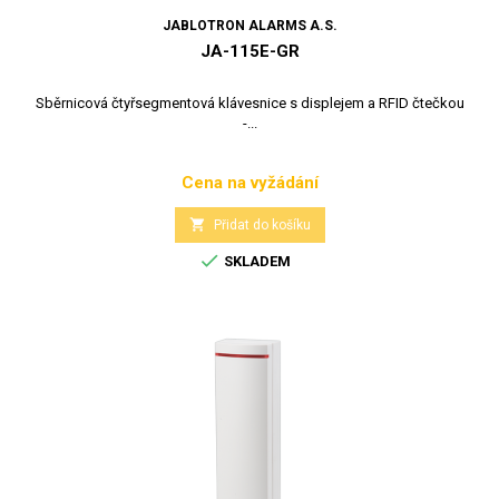
JABLOTRON ALARMS A.S.
JA-115E-GR
Sběrnicová čtyřsegmentová klávesnice s displejem a RFID čtečkou
-...
Cena na vyžádání
Cena

Přidat do košíku

SKLADEM