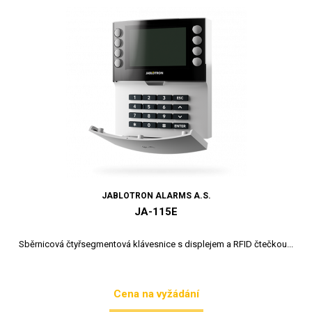
JABLOTRON ALARMS A.S.
JA-115E
Sběrnicová čtyřsegmentová klávesnice s displejem a RFID čtečkou...
Cena na vyžádání
Cena