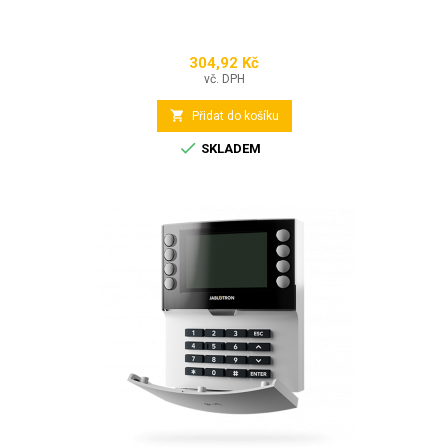
304,92 Kč
Cena
vč. DPH

Přidat do košíku

SKLADEM