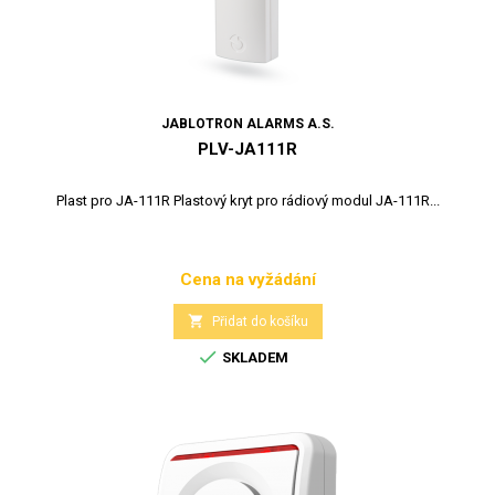
JABLOTRON ALARMS A.S.
PLV-JA111R
Plast pro JA-111R Plastový kryt pro rádiový modul JA-111R...
Cena na vyžádání
Cena

Přidat do košíku

SKLADEM