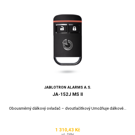
JABLOTRON ALARMS A.S.
JA-152J MS II
Obousměrný dálkový ovladač – dvoutlačítkový Umožňuje dálkově...
1 310,43 Kč
Cena
vč. DPH