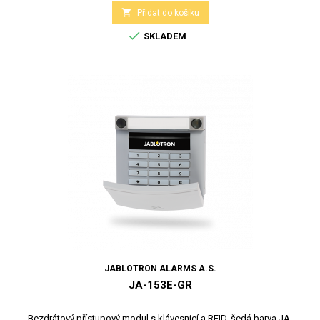

Přidat do košíku

SKLADEM
JABLOTRON ALARMS A.S.
JA-153E-GR
Bezdrátový přístupový modul s klávesnicí a RFID, šedá barva JA-