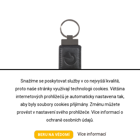
Snažíme se poskytovat služby v co nejvyšší kvalitě,
proto naše stránky využívají technologii cookies. Většina
internetových prohlížečů je automaticky nastavena tak,
JABLOTRON ALARMS A.S.
aby byly soubory cookies příjímány. Změnu můžete
JA-194J-BK
provést v nastavení svého prohlížeče. Více informací o
ochraně osobních údajů.
RFID kožený přívěsek - černý Univerzální přístupový čip k systému...
Více informací
BERU NA VĚDOMÍ