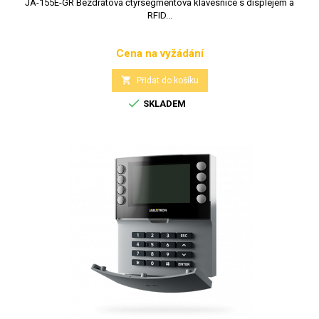
JA-155E-GR Bezdrátová čtyřsegmentová klávesnice s displejem a
RFID...
Cena na vyžádání
Cena

Přidat do košíku

SKLADEM