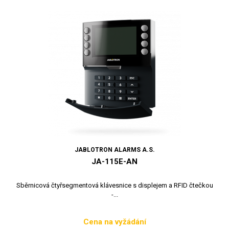
JABLOTRON ALARMS A.S.
JA-115E-AN
Sběrnicová čtyřsegmentová klávesnice s displejem a RFID čtečkou
-...
Cena na vyžádání
Cena