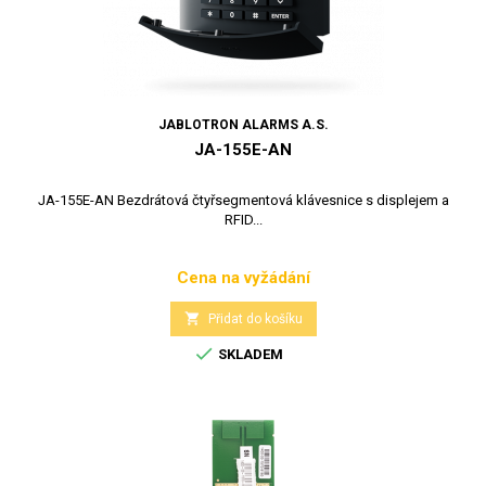
JABLOTRON ALARMS A.S.
JA-155E-AN
JA-155E-AN Bezdrátová čtyřsegmentová klávesnice s displejem a
RFID...
Cena na vyžádání
Cena

Přidat do košíku

SKLADEM