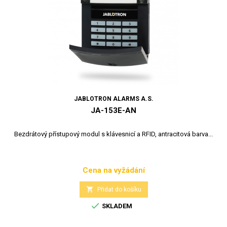
JABLOTRON ALARMS A.S.
JA-153E-AN
Bezdrátový přístupový modul s klávesnicí a RFID, antracitová barva...
Cena na vyžádání
Cena

Přidat do košíku

SKLADEM