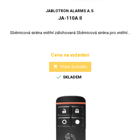
JABLOTRON ALARMS A.S.
JA-110A II
Sběrnicová siréna vnitřní zálohovaná Sběrnicová siréna pro vnitřní...
Cena na vyžádání
Cena

Přidat do košíku

SKLADEM