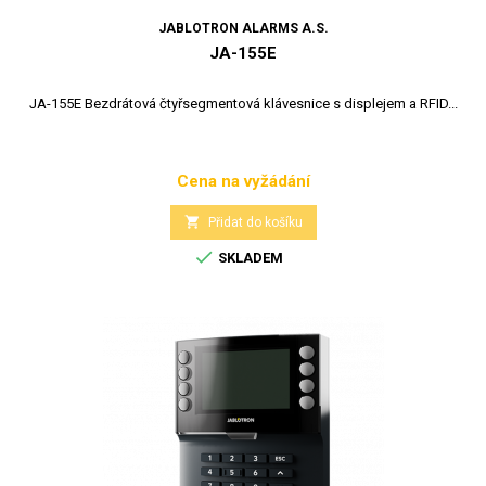
JABLOTRON ALARMS A.S.
JA-155E
JA-155E Bezdrátová čtyřsegmentová klávesnice s displejem a RFID...
Cena na vyžádání
Cena

Přidat do košíku

SKLADEM