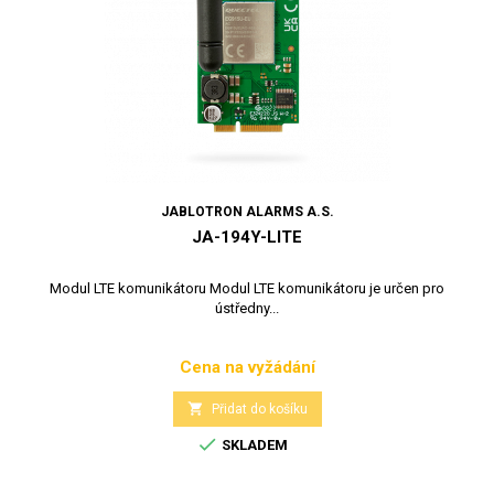
JABLOTRON ALARMS A.S.
JA-194Y-LITE
Modul LTE komunikátoru Modul LTE komunikátoru je určen pro
ústředny...
Cena na vyžádání
Cena

Přidat do košíku

SKLADEM