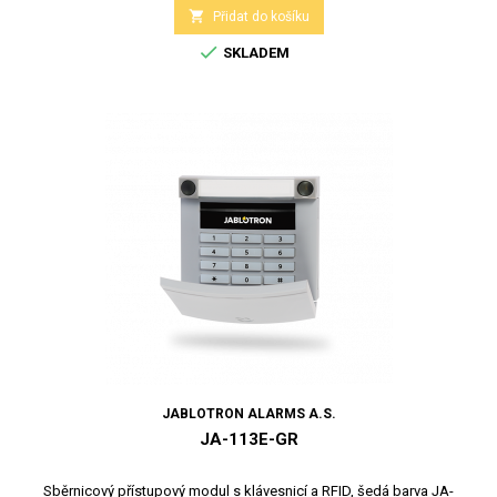

Přidat do košíku

SKLADEM
JABLOTRON ALARMS A.S.
JA-113E-GR
Sběrnicový přístupový modul s klávesnicí a RFID, šedá barva JA-