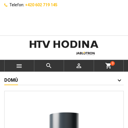
Telefon:
+420 602 719 145
0



shopping_cart
DOMŮ