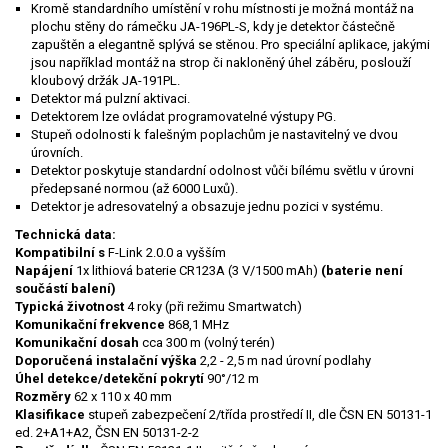
Kromě standardního umístění v rohu místnosti je možná montáž na
plochu stěny do rámečku JA-196PL-S, kdy je detektor částečně
zapuštěn a elegantně splývá se stěnou. Pro speciální aplikace, jakými
jsou například montáž na strop či nakloněný úhel záběru, poslouží
kloubový držák JA-191PL.
Detektor má pulzní aktivaci.
Detektorem lze ovládat programovatelné výstupy PG.
Stupeň odolnosti k falešným poplachům je nastavitelný ve dvou
úrovních.
Detektor poskytuje standardní odolnost vůči bílému světlu v úrovni
předepsané normou (až 6000 Luxů).
Detektor je adresovatelný a obsazuje jednu pozici v systému.
Technická data:
Kompatibilní s
F-Link 2.0.0 a vyšším
Napájení
1x lithiová baterie CR123A (3 V/1500 mAh)
(baterie není
součástí balení)
Typická životnost
4 roky (při režimu Smartwatch)
Komunikační frekvence
868,1 MHz
Komunikační dosah
cca 300 m (volný terén)
Doporučená instalační výška
2,2 - 2,5 m nad úrovní podlahy
Úhel detekce/detekční pokrytí
90°/12 m
Rozměry
62 x 110 x 40 mm
Klasifikace
stupeň zabezpečení 2/třída prostředí II, dle ČSN EN 50131-1
ed. 2+A1+A2, ČSN EN 50131-2-2