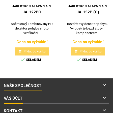
JABLOTRON ALARMS A.S.
JABLOTRON ALARMS A.S.
JA-122PC
JA-152P (G)
Sběrnicový kombinovaný PIR
Bezdrátový detektor pohybu
detektor pohybu s foto
Výrobek je bezdrátovým
verifikační...
komponentem...
Cena na vyžádání
Cena na vyžádání
Cena
Cena


Přidat do košíku
Přidat do košíku


SKLADEM
SKLADEM

NAŠE SPOLEČNOST

VÁŠ ÚČET

KONTAKT