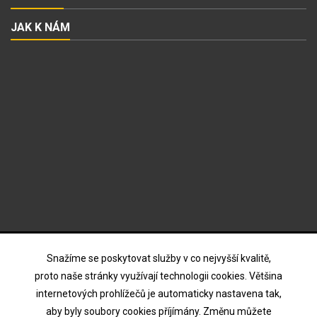
JAK K NÁM
ODBĚR NOVINEK
Snažíme se poskytovat služby v co nejvyšší kvalitě,
proto naše stránky využívají technologii cookies. Většina
internetových prohlížečů je automaticky nastavena tak,
Souhlasím s podmínkami a zásadami ochrany osobních
aby byly soubory cookies příjímány. Změnu můžete
údajů