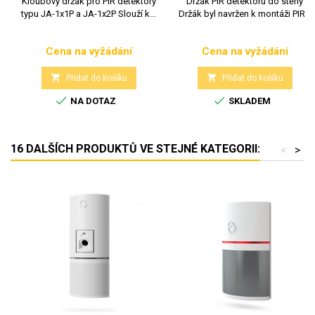
Kloubový držák pro PIR detektory
Držák PIR detektoru do stěny
typu JA-1x1P a JA-1x2P Slouží k...
Držák byl navržen k montáži PIR...
Cena na vyžádání
Cena na vyžádání
Cena
Cena


Přidat do košíku
Přidat do košíku


NA DOTAZ
SKLADEM
16 DALŠÍCH PRODUKTŮ VE STEJNÉ KATEGORII:
<
>