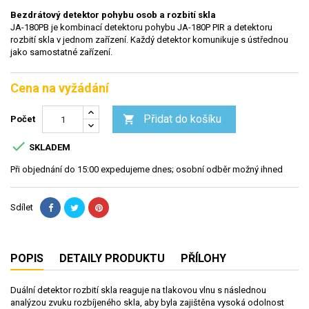
Bezdrátový detektor pohybu osob a rozbití skla
JA-180PB je kombinací detektoru pohybu JA-180P PIR a detektoru
rozbití skla v jednom zařízení. Každý detektor komunikuje s ústřednou
jako samostatné zařízení.
Cena na vyžádání
Přidat do košíku

Počet

SKLADEM
Při objednání do 15:00 expedujeme dnes; osobní odběr možný ihned
Sdílet
POPIS
DETAILY PRODUKTU
PŘÍLOHY
Duální detektor rozbití skla reaguje na tlakovou vlnu s následnou
analýzou zvuku rozbíjeného skla, aby byla zajištěna vysoká odolnost