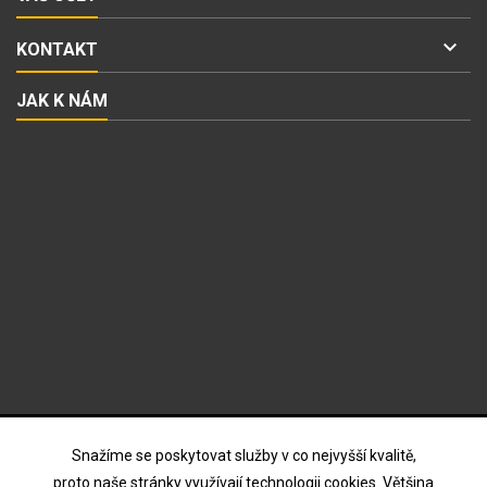

KONTAKT
JAK K NÁM
ODBĚR NOVINEK
Snažíme se poskytovat služby v co nejvyšší kvalitě,
proto naše stránky využívají technologii cookies. Většina