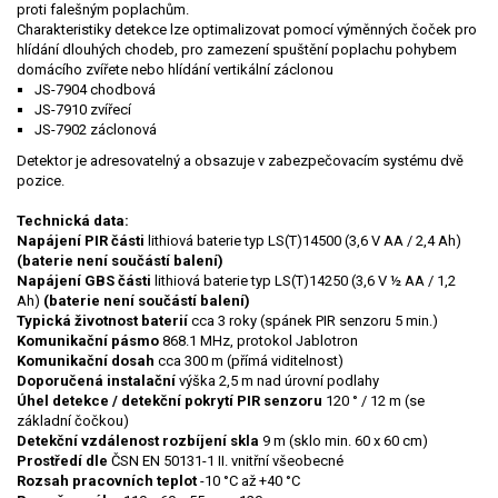
proti falešným poplachům.
Charakteristiky detekce lze optimalizovat pomocí výměnných čoček pro
hlídání dlouhých chodeb, pro zamezení spuštění poplachu pohybem
domácího zvířete nebo hlídání vertikální záclonou
JS-7904 chodbová
JS-7910 zvířecí
JS-7902 záclonová
Detektor je adresovatelný a obsazuje v zabezpečovacím systému dvě
pozice.
Technická data:
Napájení PIR
části
lithiová baterie typ LS(T)14500 (3,6 V AA / 2,4 Ah)
(baterie není součástí balení)
Napájení GBS části
lithiová baterie typ LS(T)14250 (3,6 V ½ AA / 1,2
Ah)
(baterie není součástí balení)
Typická životnost baterií
cca 3 roky (spánek PIR senzoru 5 min.)
Komunikační pásmo
868.1 MHz, protokol Jablotron
Komunikační dosah
cca 300 m (přímá viditelnost)
Doporučená instalační
výška
2,5 m nad úrovní podlahy
Úhel detekce / detekční pokrytí PIR senzoru
120 ° / 12 m (se
základní čočkou)
Detekční vzdálenost rozbíjení skla
9 m (sklo min. 60 x 60 cm)
Prostředí dle
ČSN EN 50131-1
II. vnitřní všeobecné
Rozsah pracovních teplot
-10 °C až +40 °C