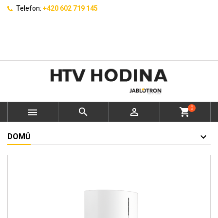
Telefon:
+420 602 719 145
0



shopping_cart
DOMŮ