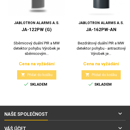
JABLOTRON ALARMS A.S.
JABLOTRON ALARMS A.S.
JA-122PW (G)
JA-162PW-AN
Sběrnicový duální PIR a MW
Bezdrátový duální PIR a MW
detektor pohybu Výrobek je
detektor pohybu - antracitový
sběrnicovým...
Výrobek je...
Cena na vyžádání
Cena na vyžádání
Cena
Cena


Přidat do košíku
Přidat do košíku


SKLADEM
SKLADEM

NAŠE SPOLEČNOST

VÁŠ ÚČET