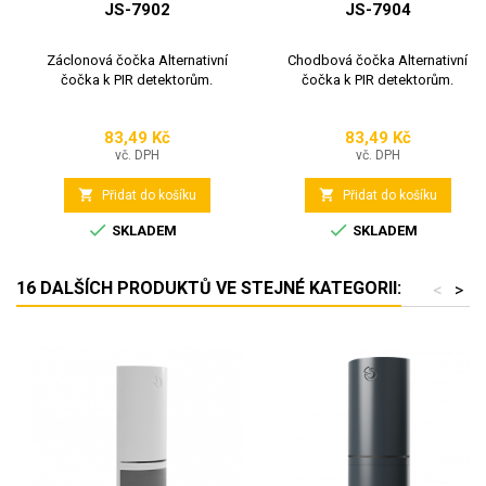
JS-7902
JS-7904
Záclonová čočka Alternativní
Chodbová čočka Alternativní
čočka k PIR detektorům.
čočka k PIR detektorům.
83,49 Kč
83,49 Kč
Cena
Cena
vč. DPH
vč. DPH


Přidat do košíku
Přidat do košíku


SKLADEM
SKLADEM
16 DALŠÍCH PRODUKTŮ VE STEJNÉ KATEGORII:
<
>