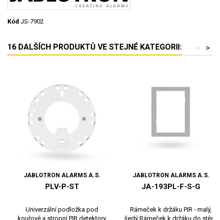
Kód
JS-7902
16 DALŠÍCH PRODUKTŮ VE STEJNÉ KATEGORII:
<
>
JABLOTRON ALARMS A.S.
JABLOTRON ALARMS A.S.
PLV-P-ST
JA-193PL-F-S-G
Univerzální podložka pod
Rámeček k držáku PIR - malý,
kouřové a stropní PIR detektory
šedý Rámeček k držáku do stěny