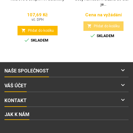
je...
107,69 Kč
Cena na vyžádání
Cena
Cena
vč. DPH

Přidat do košíku

Přidat do košíku

SKLADEM

SKLADEM

NAŠE SPOLEČNOST

VÁŠ ÚČET

KONTAKT
JAK K NÁM