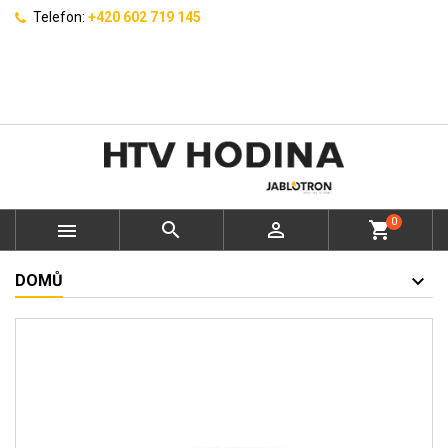
Telefon:
+420 602 719 145
0



shopping_cart
DOMŮ