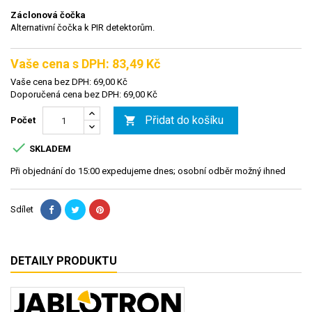
Záclonová čočka
Alternativní čočka k PIR detektorům.
Vaše cena s DPH: 83,49 Kč
Vaše cena bez DPH: 69,00 Kč
Doporučená cena bez DPH: 69,00 Kč
Přidat do košíku

Počet

SKLADEM
Při objednání do 15:00 expedujeme dnes; osobní odběr možný ihned
Sdílet
DETAILY PRODUKTU