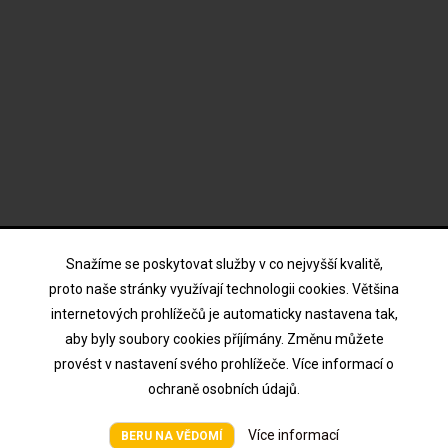
ODBĚR NOVINEK
Snažíme se poskytovat služby v co nejvyšší kvalitě,
proto naše stránky využívají technologii cookies. Většina
internetových prohlížečů je automaticky nastavena tak,
Souhlasím s podmínkami a zásadami ochrany osobních
aby byly soubory cookies příjímány. Změnu můžete
údajů
provést v nastavení svého prohlížeče. Více informací o
ochraně osobních údajů.
Více informací
Všechna práva vyhrazena © HTV Hodina 2026
BERU NA VĚDOMÍ