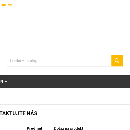
ina.cz

ON
TAKTUJTE NÁS
Předmět