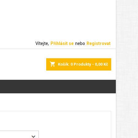
Vítejte,
Přihlásit se
nebo
Registrovat
shopping_cart
Košík:
0
Produkty - 0,00 Kč