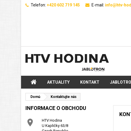
Telefon:
+420 602 719 145
E-mail:
info@htv-hod
AKTUALITY
KONTAKT
JABLOTR
Domů
Kontaktujte nás
INFORMACE O OBCHODU
KON

HTV Hodina
U Kapličky 63/8
Czech Republic