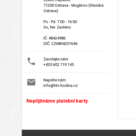
71200 Ostrava - Muglinov (Slezská
Ostrava)
Po - Pá: 7:00 - 16:00
So, Ne: Zavřeno
IČ: 48424986
DIČ: CZ6804201646

Zavolejte nám:
+420 602 719 145

Napište nám:
info@htv-hodina.cz
Nepřijímáme platební karty