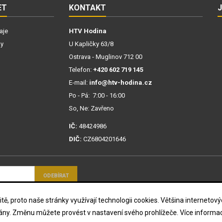
ET
KONTAKT
aje
HTV Hodina
ky
U Kapličky 63/8
Ostrava - Muglinov 712 00
Telefon:
+420 602 719 145
E-mail:
info@htv-hodina.cz
Po - Pá: 7:00 - 16:00
So, Ne: Zavřeno
IČ:
48424986
DIČ:
CZ6804201646
mi ochrany osobních
tě, proto naše stránky využívají technologii cookies. Většina interneto
mány. Změnu můžete provést v nastavení svého prohlížeče. Více informac