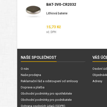
BAT-3V0-CR2032
Lithiová baterie
Cena
15,73 Kč
vč. DPH
NAŠE SPOLEČNOST
VÁŠ ÚČ
O nás
Osobní úd
Naše prodejna
Objednáv
Reklamační řád a odstoupení od smlouvy
Adresy
Doprava a platba
Obchodní podmínky pro spotřebitele
Obchodní podmínky pro podnikatele
Ochrana osobních údajů (GDPR)