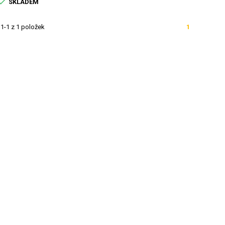

SKLADEM
1-1 z 1 položek
1