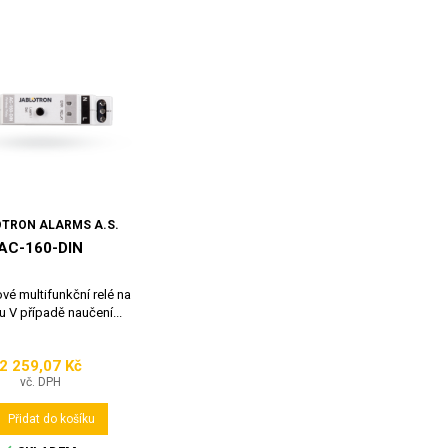
TRON ALARMS A.S.
AC-160-DIN
vé multifunkční relé na
tu V případě naučení...
2 259,07 Kč
Cena
vč. DPH

Přidat do košíku