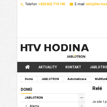
Telefon:
+420 602 719 145
E-mail:
info@htv-hod
AKTUALITY
KONTAKT
JABLOTR
Domů
JABLOTRON
Automatizace
Multifunk
Relé
DOMŮ
JABLOTRON
Je zde 1 p
Alarmy