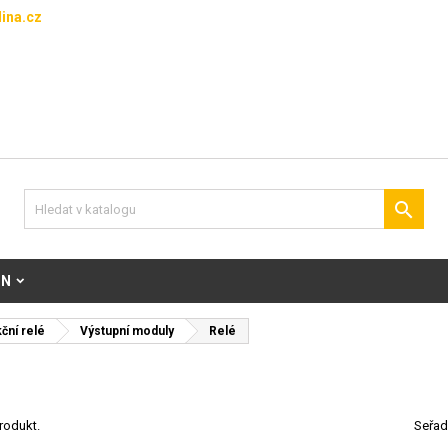
ina.cz

ON
ční relé
Výstupní moduly
Relé
rodukt.
Seřad