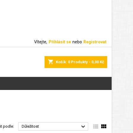
Vítejte,
Přihlásit se
nebo
Registrovat
shopping_cart
Košík:
0
Produkty - 0,00 Kč



it podle:
Důležitost