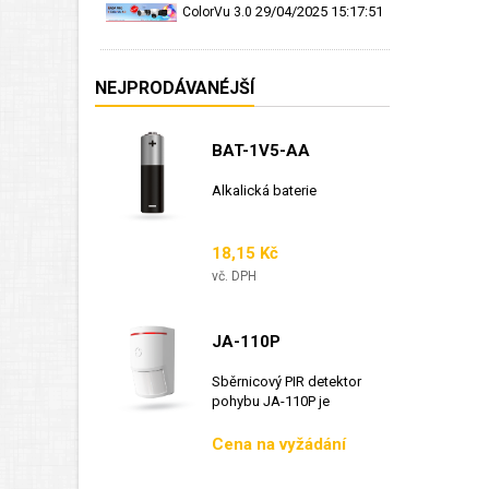
29/04/2025 15:17:51
ColorVu 3.0
NEJPRODÁVANÉJŠÍ
BAT-1V5-AA
Alkalická baterie
Cena
18,15 Kč
vč. DPH
JA-110P
Sběrnicový PIR detektor
pohybu JA-110P je
sběrnicový detektor...
Cena
Cena na vyžádání