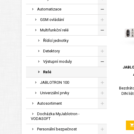
Automatizace
GSM ovládání
Multifunkční relé
Řídící jednotky
Detektory
Výstupní moduly
JABLO
Relé
JABLOTRON 100
Bezdráto
Univerzální prvky
DIN liš
Autosortiment
Docházka MyJablotron -
VODASOFT
Personální bezpečnost