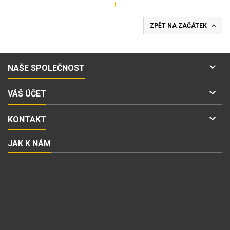
1

ZPĚT NA ZAČÁTEK

NAŠE SPOLEČNOST

VÁŠ ÚČET

KONTAKT
JAK K NÁM