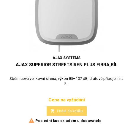
AJAX SYSTEMS
AJAX SUPERIOR STREETSIREN PLUS FIBRA,BÍL
Sběrnicová venkovní siréna, výkon 85–107 dB, drátové připojení na
2...
Cena na vyžádání
Cena

Přidat do košíku

Poslední kus skladem u dodavatele