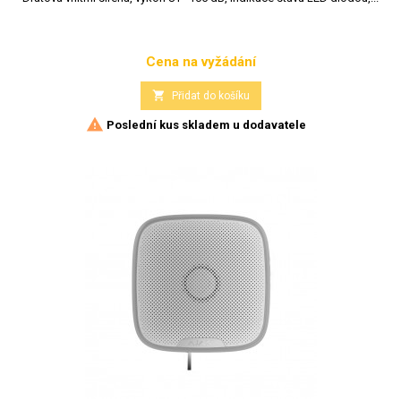
Cena na vyžádání
Cena

Přidat do košíku

Poslední kus skladem u dodavatele