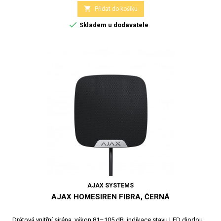

Přidat do košíku

Skladem u dodavatele
AJAX SYSTEMS
AJAX HOMESIREN FIBRA, ČERNÁ
Drátová vnitřní siréna, výkon 81–105 dB, indikace stavu LED diodou,...