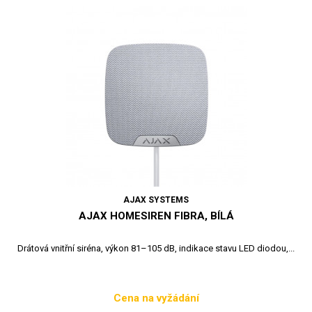
AJAX SYSTEMS
AJAX HOMESIREN FIBRA, BÍLÁ
Drátová vnitřní siréna, výkon 81–105 dB, indikace stavu LED diodou,...
Cena na vyžádání
Cena