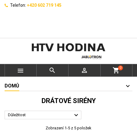
Telefon:
+420 602 719 145
0



shopping_cart
DOMŮ
DRÁTOVÉ SIRÉNY

Důležitost
Zobrazení 1-5 z 5 položek