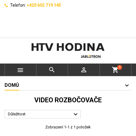
Telefon:
+420 602 719 145
0



shopping_cart
DOMŮ
VIDEO ROZBOČOVAČE

Důležitost
Zobrazení 1-1 z 1 položek