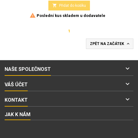

Přidat do košíku

Poslední kus skladem u dodavatele
1

ZPĚT NA ZAČÁTEK

NAŠE SPOLEČNOST

VÁŠ ÚČET

KONTAKT
JAK K NÁM