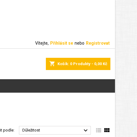
Vítejte,
Přihlásit se
nebo
Registrovat
shopping_cart
Košík:
0
Produkty - 0,00 Kč



it podle:
Důležitost