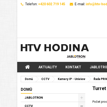
Telefon:
+420 602 719 145
E-mail:
info@htv-hod
AKTUALITY
KONTAKT
JABLOTR
Domů
CCTV
Kamery IP - Uniview
Řada PRI
Turret
DOMŮ
JABLOTRON
Počet prod
CCTV