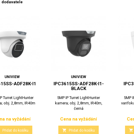
dodavatele
UNIVIEW
UNIVIEW
615SS-ADF28K-I1
IPC3615SS-ADF28K-I1-
IPC3
BLACK
P Turret LightHunter
5MP IP Turret LightHunter
5MP I
; obj. 2,8mm, IR40m
kamera; obj. 2,8mm, IR40m,
varifoká
černá
na na vyžádání
Cena na vyžádání
Cen
Cena
Cena



Přidat do košíku
Přidat do košíku