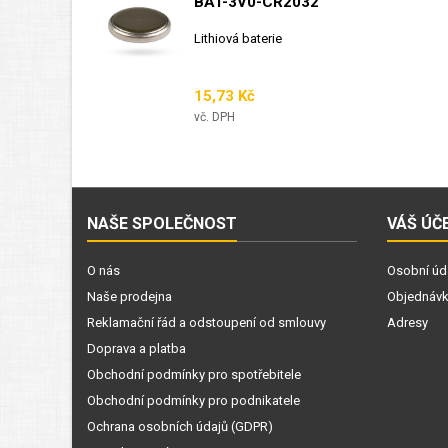
BAT-3V0-CR2032
Lithiová baterie
Cena
15,73 Kč
vč. DPH
NAŠE SPOLEČNOST
VÁŠ ÚČ
O nás
Osobní úd
Naše prodejna
Objednáv
Reklamační řád a odstoupení od smlouvy
Adresy
Doprava a platba
Obchodní podmínky pro spotřebitele
Obchodní podmínky pro podnikatele
Ochrana osobních údajů (GDPR)