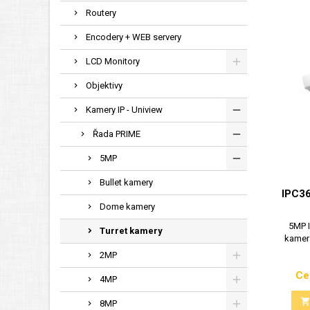
Routery
Encodery + WEB servery
LCD Monitory
Objektivy
Kamery IP - Uniview
Řada PRIME
5MP
Bullet kamery
IPC3
Dome kamery
5MP I
Turret kamery
kamera
2MP
Ce
4MP
8MP