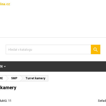
ina.cz

ON
ME
5MP
Turret kamery
 kamery
uktů: 11
Seřad