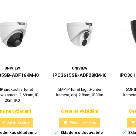
UNIVIEW
UNIVIEW
05SB-ADF16KM-I0
IPC3615SB-ADF28KM-I0
IPC361
IP širokoúhlá Turret
5MP IP Turret LightHunter
5MP I
w kamera; 1,68mm, IR
kamera; obj. 2,8mm, IR30m
kamera
20m, IK0
na na vyžádání
Cena na vyžádání
Cen
Cena
Cena



Přidat do košíku
Přidat do košíku


ední kus skladem u
Skladem u dodavatele
Skla