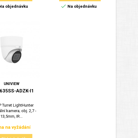

Na objednávku
Na objednávku
UNIVIEW
635SS-ADZK-I1
P Turret LightHunter
lní kamera; obj. 2,7 -
13,5mm, IR...
a na vyžádání
Cena