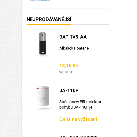
NEJPRODÁVANÉJŠÍ
BAT-1V5-AA
Alkalická baterie
Cena
18,15 Kč
vč. DPH
JA-110P
Sběrnicový PIR detektor
pohybu JA-110P je
sběrnicový detektor...
Cena
Cena na vyžádání