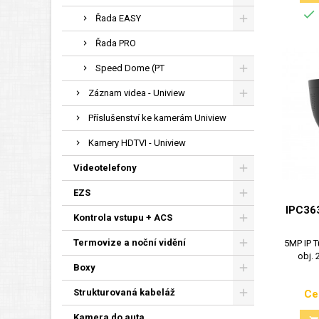

Řada EASY
Řada PRO
Speed Dome (PT
Záznam videa - Uniview
Příslušenství ke kamerám Uniview
Kamery HDTVI - Uniview
Videotelefony
EZS
IPC36
Kontrola vstupu + ACS
Termovize a noční vidění
5MP IP T
obj.
Boxy
Strukturovaná kabeláž
Ce
Kamera do auta