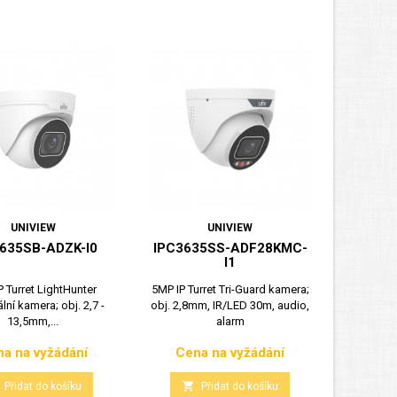
UNIVIEW
UNIVIEW
635SB-ADZK-I0
IPC3635SS-ADF28KMC-
I1
P Turret LightHunter
5MP IP Turret Tri-Guard kamera;
lní kamera; obj. 2,7 -
obj. 2,8mm, IR/LED 30m, audio,
13,5mm,...
alarm
a na vyžádání
Cena na vyžádání
Cena
Cena

Přidat do košíku
Přidat do košíku