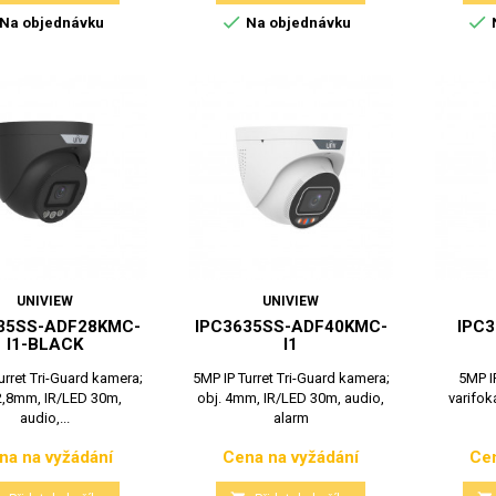


Na objednávku
Na objednávku
UNIVIEW
UNIVIEW
35SS-ADF28KMC-
IPC3635SS-ADF40KMC-
IPC3
I1-BLACK
I1
urret Tri-Guard kamera;
5MP IP Turret Tri-Guard kamera;
5MP I
 2,8mm, IR/LED 30m,
obj. 4mm, IR/LED 30m, audio,
varifoká
audio,...
alarm
na na vyžádání
Cena na vyžádání
Cen
Cena
Cena