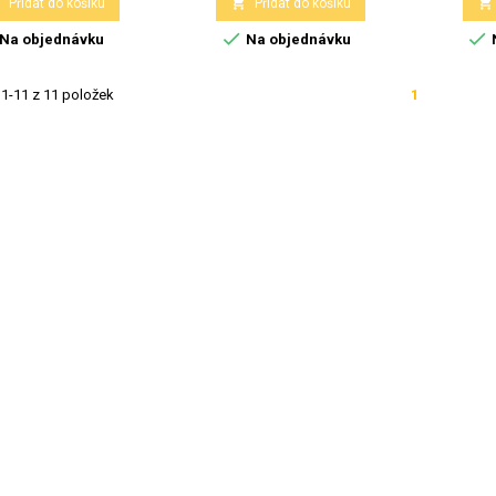



Přidat do košíku
Přidat do košíku


Na objednávku
Na objednávku
1-11 z 11 položek
1