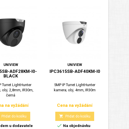
UNIVIEW
UNIVIEW
5SB-ADF28KM-I0-
IPC3615SB-ADF40KM-I0
BLACK
P Turret LightHunter
5MP IP Turret LightHunter
; obj. 2,8mm, IR30m,
kamera; obj. 4mm, IR30m
černá
a na vyžádání
Cena na vyžádání
Cena
Cena

Přidat do košíku
Přidat do košíku

dem u dodavatele
Na objednávku