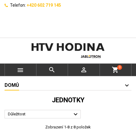
Telefon:
+420 602 719 145
0



shopping_cart
DOMŮ
JEDNOTKY

Důležitost
Zobrazení 1-8 z 8 položek