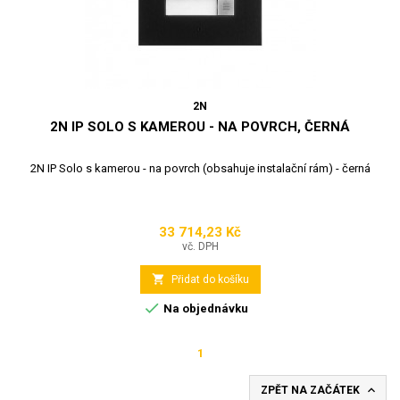
2N
2N IP SOLO S KAMEROU - NA POVRCH, ČERNÁ
2N IP Solo s kamerou - na povrch (obsahuje instalační rám) - černá
33 714,23 Kč
Cena
vč. DPH

Přidat do košíku

Na objednávku
1

ZPĚT NA ZAČÁTEK