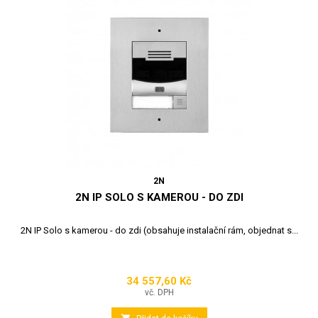
2N
2N IP SOLO S KAMEROU - DO ZDI
2N IP Solo s kamerou - do zdi (obsahuje instalační rám, objednat s...
34 557,60 Kč
Cena
vč. DPH