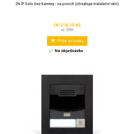
2N IP Solo bez kamery - na povrch (obsahuje instalační rám)
18 318,19 Kč
Cena
vč. DPH

Přidat do košíku

Na objednávku