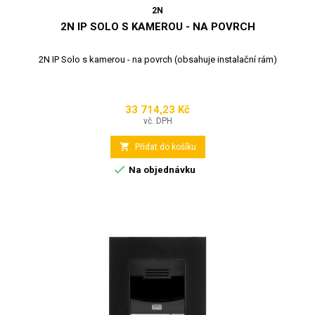
2N
2N IP SOLO S KAMEROU - NA POVRCH
2N IP Solo s kamerou - na povrch (obsahuje instalační rám)
33 714,23 Kč
Cena
vč. DPH

Přidat do košíku

Na objednávku