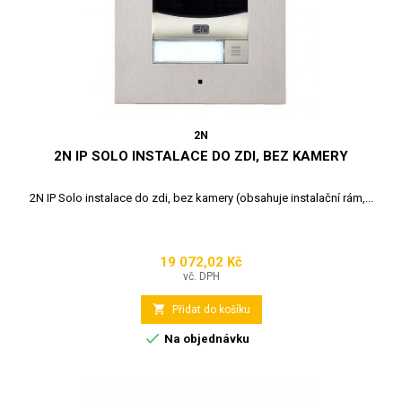
2N
2N IP SOLO INSTALACE DO ZDI, BEZ KAMERY
2N IP Solo instalace do zdi, bez kamery (obsahuje instalační rám,...
19 072,02 Kč
Cena
vč. DPH

Přidat do košíku

Na objednávku