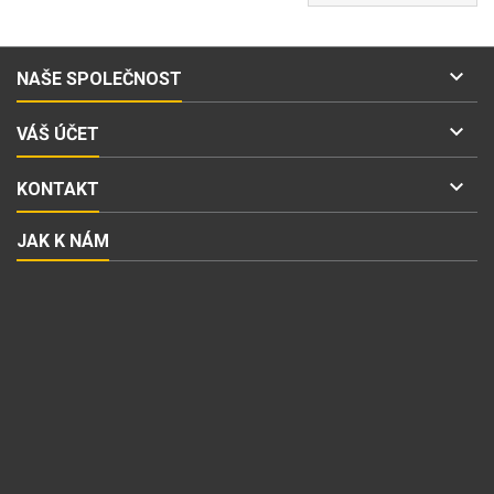

NAŠE SPOLEČNOST

VÁŠ ÚČET

KONTAKT
JAK K NÁM