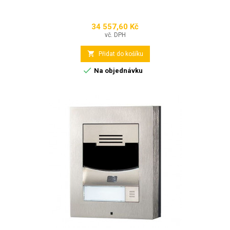
34 557,60 Kč
Cena
vč. DPH

Přidat do košíku

Na objednávku