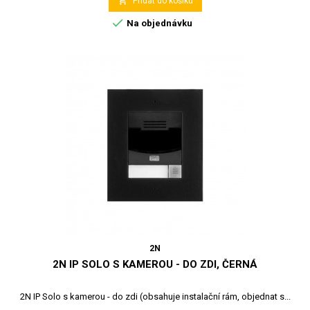

Přidat do košíku

Na objednávku
2N
2N IP SOLO S KAMEROU - DO ZDI, ČERNÁ
2N IP Solo s kamerou - do zdi (obsahuje instalační rám, objednat s...