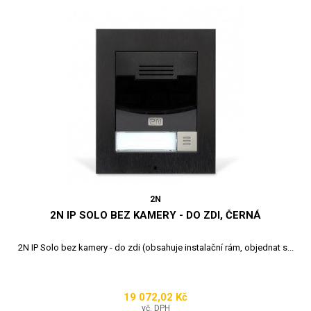
2N
2N IP SOLO BEZ KAMERY - DO ZDI, ČERNÁ
2N IP Solo bez kamery - do zdi (obsahuje instalační rám, objednat s...
19 072,02 Kč
Cena
vč. DPH