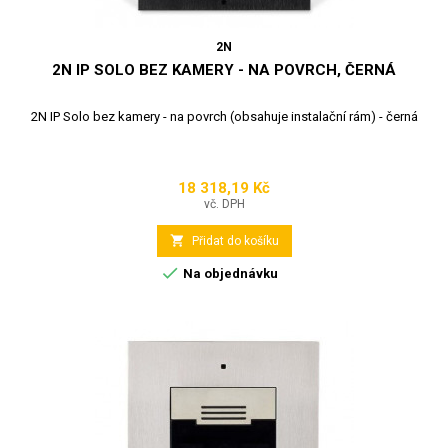
2N
2N IP SOLO BEZ KAMERY - NA POVRCH, ČERNÁ
2N IP Solo bez kamery - na povrch (obsahuje instalační rám) - černá
18 318,19 Kč
Cena
vč. DPH

Přidat do košíku

Na objednávku