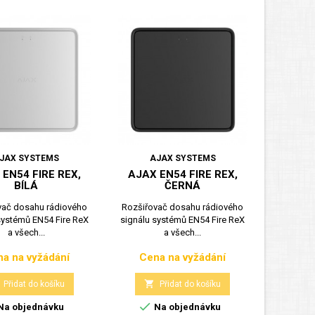
JAX SYSTEMS
AJAX SYSTEMS
 EN54 FIRE REX,
AJAX EN54 FIRE REX,
BÍLÁ
ČERNÁ
vač dosahu rádiového
Rozšiřovač dosahu rádiového
systémů EN54 Fire ReX
signálu systémů EN54 Fire ReX
a všech...
a všech...
a na vyžádání
Cena na vyžádání
Cena
Cena

Přidat do košíku
Přidat do košíku

Na objednávku
Na objednávku