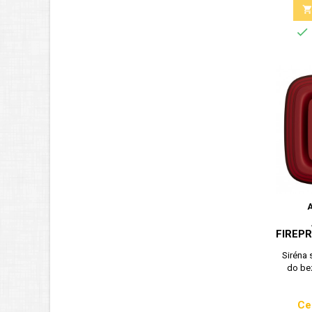

FIREP
Siréna 
do be
Ce