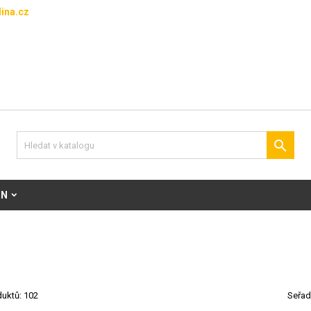
ina.cz

ON
duktů: 102
Seřad