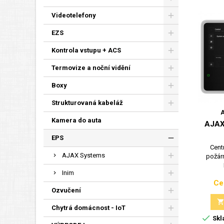
Videotelefony
EZS
Kontrola vstupu + ACS
Termovize a noční vidění
Boxy
Strukturovaná kabeláž
Kamera do auta
AJAX
EPS
Cent
AJAX Systems
požár
Inim
Ce
Ozvučení
Chytrá domácnost - IoT

Skl