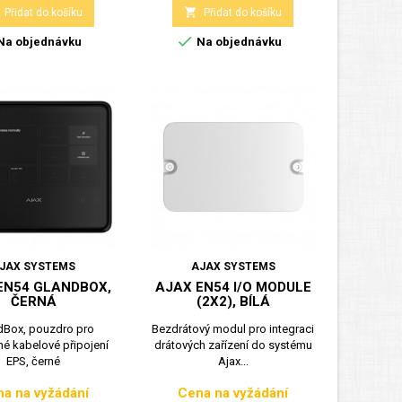

Přidat do košíku
Přidat do košíku

Na objednávku
Na objednávku
JAX SYSTEMS
AJAX SYSTEMS
EN54 GLANDBOX,
AJAX EN54 I/O MODULE
ČERNÁ
(2X2), BÍLÁ
dBox, pouzdro pro
Bezdrátový modul pro integraci
é kabelové připojení
drátových zařízení do systému
EPS, černé
Ajax...
a na vyžádání
Cena na vyžádání
Cena
Cena