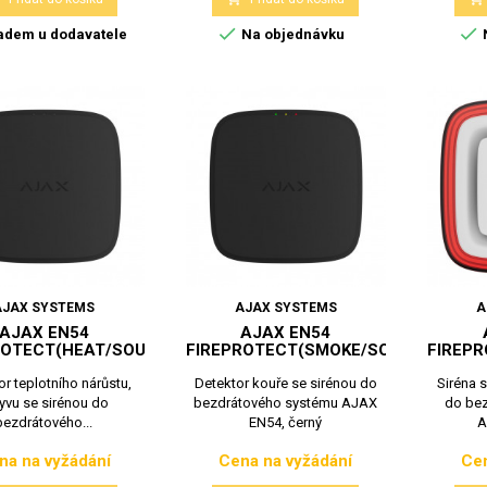


adem u dodavatele
Na objednávku
AJAX SYSTEMS
AJAX SYSTEMS
A
AJAX EN54
AJAX EN54
ROTECT(HEAT/SOUNDER),ČERN
FIREPROTECT(SMOKE/SOUNDER),ČER
FIREPR
r teplotního nárůstu,
Detektor kouře se sirénou do
Siréna 
yvu se sirénou do
bezdrátového systému AJAX
do be
bezdrátového...
EN54, černý
A
na na vyžádání
Cena na vyžádání
Cen
Cena
Cena