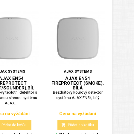
JAX SYSTEMS
AJAX SYSTEMS
AJAX EN54
AJAX EN54
IREPROTECT
FIREPROTECT (SMOKE),
T/SOUNDER),BÍL
BÍLÁ
vý teplotní detektor s
Bezdrátový kouřový detektor
anou sirénou systému
systému AJAX EN54, bílý
AJAX...
a na vyžádání
Cena na vyžádání
Cena
Cena

Přidat do košíku
Přidat do košíku