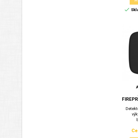

Skl
FIREP
Detekto
výk
Ce