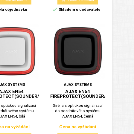

Na objednávku
Skladem u dodavatele
JAX SYSTEMS
AJAX SYSTEMS
AJAX EN54
AJAX EN54
OTECT(SOUNDER/VAD),BÍLÁ
FIREPROTECT(SOUNDER/VAD),ČERNÁ
s optickou signalizací
Siréna s optickou signalizací
zdrátového systému
do bezdrátového systému
JAX EN54, bílá
AJAX EN54, černá
a na vyžádání
Cena na vyžádání
Cena
Cena