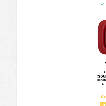

F
(SOU
Bezdrá
AJ
Ce