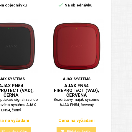

Na objednávku
Na objednávku
JAX SYSTEMS
AJAX SYSTEMS
AJAX EN54
AJAX EN54
PROTECT (VAD),
FIREPROTECT (VAD),
ČERNÁ
ČERVENÁ
ptickou signalizací do
Bezdrátový maják systému
tového systému AJAX
AJAX EN54, červený
EN54, černý
a na vyžádání
Cena na vyžádání
Cena
Cena

Přidat do košíku
Přidat do košíku