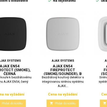


adem u dodavatele
Na objednávku
Skla
AJAX SYSTEMS
AJAX SYSTEMS
A
AJAX EN54
AJAX EN54
ROTECT (SMOKE),
FIREPROTECT
F
ČERNÁ
(SMOKE/SOUNDER), B
(SO
 kouře k bezdrátovému
Bezdrátový kouřový detektor s
Sirén
mu AJAX EN54, černý
integrovanou sirénou systému
systé
AJAX...
na na vyžádání
Cena na vyžádání
Cen
Cena
Cena



Přidat do košíku
Přidat do košíku