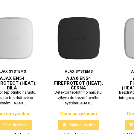
AJAX SYSTEMS
AJAX SYSTEMS
A
AJAX EN54
AJAX EN54
PROTECT (HEAT),
FIREPROTECT (HEAT),
F
BÍLÁ
ČERNÁ
(HEA
r teplotního nárůstu,
Detektor teplotního nárůstu,
Bezdráto
vu do bezdrátového
výkyvu do bezdrátového
integrov
ystému AJAX...
systému AJAX...
na na vyžádání
Cena na vyžádání
Cen
Cena
Cena



Přidat do košíku
Přidat do košíku