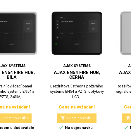
AJAX SYSTEMS
AJAX SYSTEMS
A
 EN54 FIRE HUB,
AJAX EN54 FIRE HUB,
AJAX
BÍLÁ
ČERNÁ
rální ovládací panel
Bezdrátová ústředna požárního
Rozšiřo
ního systému EN54 a
systému EN54 a PZTS, dotykový
signálu 
PZTS, 2xSIM,...
LCD...
na na vyžádání
Cena na vyžádání
Cen
Cena
Cena



Přidat do košíku
Přidat do košíku


adem u dodavatele
Na objednávku