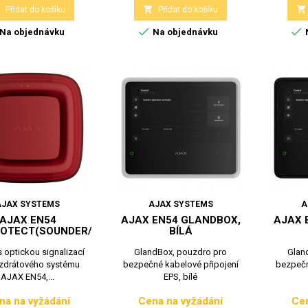



Přidat do košíku
Přidat do košíku


Na objednávku
Na objednávku
AJAX SYSTEMS
AJAX SYSTEMS
A
AJAX EN54
AJAX EN54 GLANDBOX,
AJAX 
ROTECT(SOUNDER/VAD),RED
BÍLÁ
s optickou signalizací
GlandBox, pouzdro pro
Glan
zdrátového systému
bezpečné kabelové připojení
bezpečn
AJAX EN54,...
EPS, bílé
na na vyžádání
Cena na vyžádání
Cen
Cena
Cena