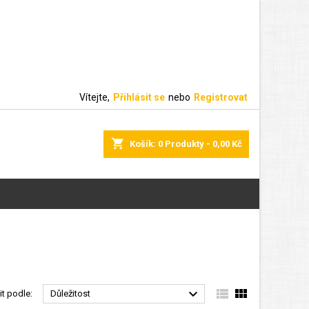
Vítejte,
Přihlásit se
nebo
Registrovat
shopping_cart
Košík:
0
Produkty - 0,00 Kč



it podle:
Důležitost