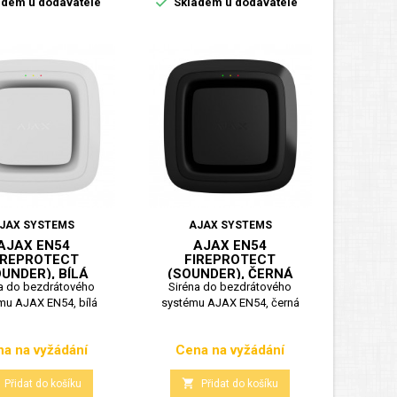

dem u dodavatele
Skladem u dodavatele
JAX SYSTEMS
AJAX SYSTEMS
AJAX EN54
AJAX EN54
IREPROTECT
FIREPROTECT
UNDER), BÍLÁ
(SOUNDER), ČERNÁ
a do bezdrátového
Siréna do bezdrátového
mu AJAX EN54, bílá
systému AJAX EN54, černá
a na vyžádání
Cena na vyžádání
Cena
Cena

Přidat do košíku
Přidat do košíku