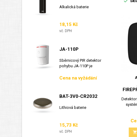

Skl
Alkalická baterie
Cena
18,15 Kč
vč. DPH
JA-110P
Sběrnicový PIR detektor
pohybu JA-110P je
sběrnicový detektor...
Cena
Cena na vyžádání
FIREP
BAT-3V0-CR2032
Detektor
systé
Lithiová baterie
Ce
Cena
15,73 Kč
vč. DPH