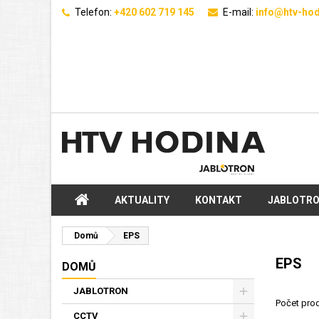
Telefon:
+420 602 719 145
E-mail:
info@htv-hod
AKTUALITY
KONTAKT
JABLOTR
Domů
EPS
EPS
DOMŮ
JABLOTRON
Počet pro
CCTV