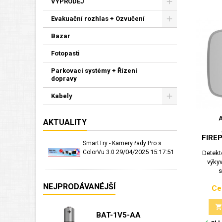
VÝPRODEJ
Evakuační rozhlas + Ozvučení
Bazar
Fotopasti
Parkovací systémy + Řízení
dopravy
Kabely
AKTUALITY
FIRE
SmartTry - Kamery řady Pro s
29/04/2025 15:17:51
ColorVu 3.0
Detekto
výky
s
NEJPRODÁVANÉJŠÍ
Ce
BAT-1V5-AA