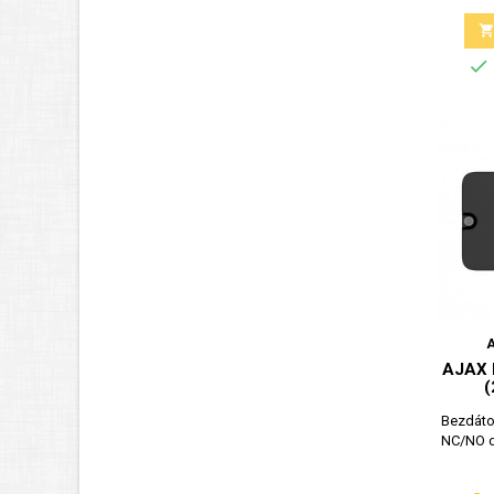

AJAX 
(
Bezdáto
NC/NO dr