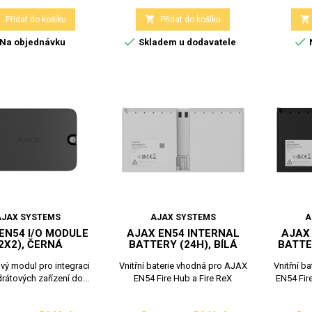



Přidat do košíku
Přidat do košíku


Na objednávku
Skladem u dodavatele
AJAX SYSTEMS
AJAX SYSTEMS
A
EN54 I/O MODULE
AJAX EN54 INTERNAL
AJAX
2X2), ČERNÁ
BATTERY (24H), BÍLÁ
BATTE
vý modul pro integraci
Vnitřní baterie vhodná pro AJAX
Vnitřní b
átových zařízení do...
EN54 Fire Hub a Fire ReX
EN54 Fire