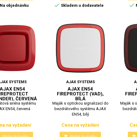


Na objednávku
Skladem u dodavatele
AJAX SYSTEMS
AJAX SYSTEMS
A
AJAX EN54
AJAX EN54
IREPROTECT
FIREPROTECT (VAD),
FIRE
NDER), ČERVENÁ
BÍLÁ
tová siréna systému
Maják s optickou signalizací do
Maják s o
AX EN54, červená
bezdrátového systému AJAX
bezdrá
EN54, bílý
na na vyžádání
Cena na vyžádání
Cen
Cena
Cena



Přidat do košíku
Přidat do košíku