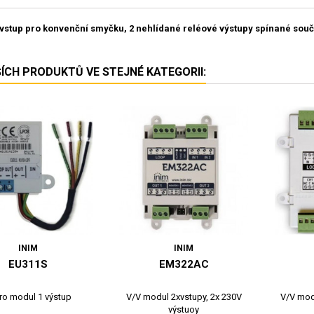
 vstup pro konvenční smyčku, 2 nehlídané reléové výstupy spínané souč
ŠÍCH PRODUKTŮ VE STEJNÉ KATEGORII:
INIM
INIM
EU311S
EM322AC
ro modul 1 výstup
V/V modul 2xvstupy, 2x 230V
V/V modu
výstuoy