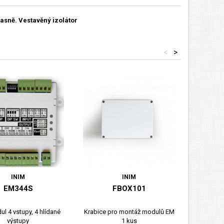
asně. Vestavěný izolátor
<
>
INIM
INIM
EM344S
FBOX101
l 4 vstupy, 4 hlídané
Krabice pro montáž modulů EM
V/V mod
výstupy
1 kus