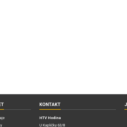
ET
KONTAKT
aje
HTV Hodina
ky
U Kapličky 63/8