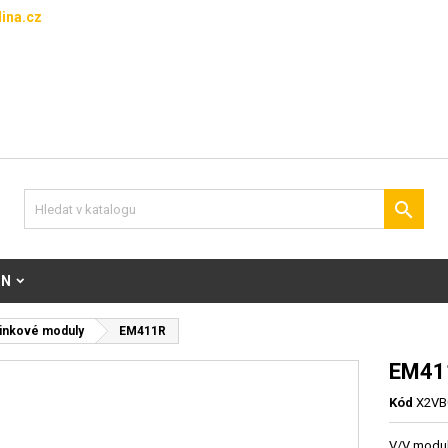
ina.cz

ON
inkové moduly
EM411R
EM41
Kód
X2VB
V/V modul 