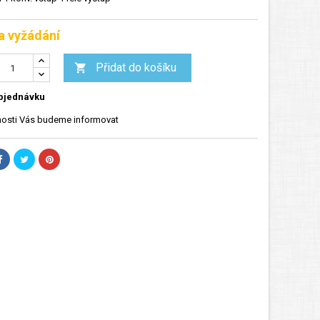
a vyžádání
Přidat do košíku

bjednávku
osti Vás budeme informovat