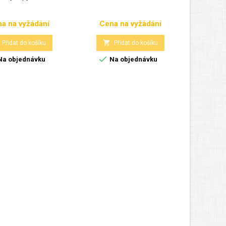
a na vyžádání
Cena na vyžádání
Cen
Cena
Cena


Přidat do košíku
Přidat do košíku


a objednávku
Na objednávku
N