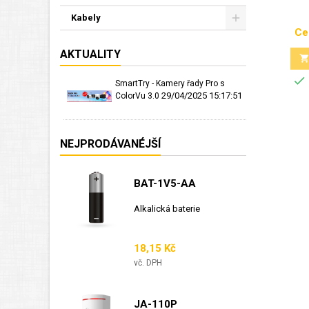
Kabely
Ce
AKTUALITY

SmartTry - Kamery řady Pro s
29/04/2025 15:17:51
ColorVu 3.0
NEJPRODÁVANÉJŠÍ
BAT-1V5-AA
Alkalická baterie
Cena
18,15 Kč
vč. DPH
JA-110P