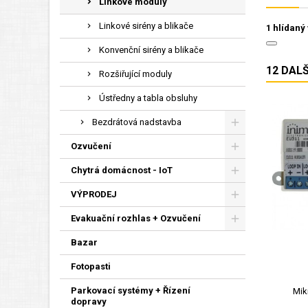
Linkové moduly
Linkové sirény a blikače
1 hlídaný
Konvenční sirény a blikače
12 DAL
Rozšiřující moduly
Ústředny a tabla obsluhy
Bezdrátová nadstavba
Ozvučení
Chytrá domácnost - IoT
VÝPRODEJ
Evakuační rozhlas + Ozvučení
Bazar
Fotopasti
Parkovací systémy + Řízení
Mik
dopravy