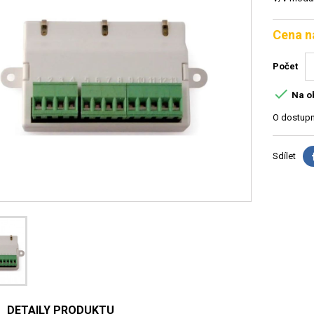
Cena n
Počet

Na o
O dostupn
Sdílet
DETAILY PRODUKTU