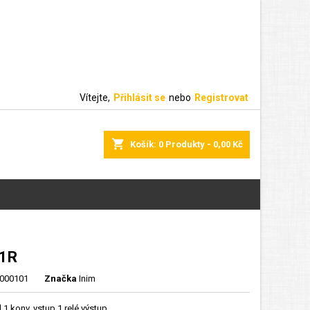
Vítejte,
Přihlásit se
nebo
Registrovat
shopping_cart
Košík:
0
Produkty - 0,00 Kč
1R
000101
Značka
Inim
1 konv. vstup 1 relé výstup