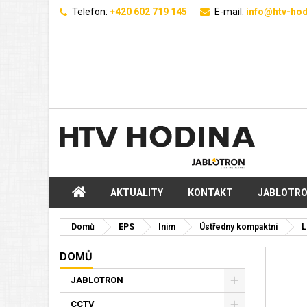
Telefon:
+420 602 719 145
E-mail:
info@htv-hod
AKTUALITY
KONTAKT
JABLOTR
Domů
EPS
Inim
Ústředny kompaktní
L
DOMŮ
JABLOTRON
CCTV