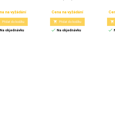
na na vyžádání
Cena na vyžádání
Cen
Cena
Cena



Přidat do košíku
Přidat do košíku


Na objednávku
Na objednávku
N