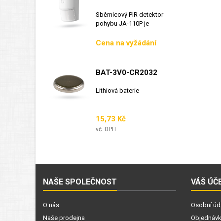
Sběrnicový PIR detektor
pohybu JA-110P je
sběrnicový detektor...
Cena
Cena na vyžádání
BAT-3V0-CR2032
Lithiová baterie
Cena
15,73 Kč
vč. DPH
NAŠE SPOLEČNOST
VÁŠ ÚČ
O nás
Osobní úd
Naše prodejna
Objednáv