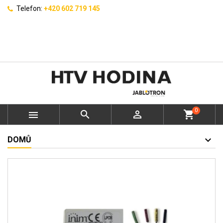
Telefon:
+420 602 719 145
0



shopping_cart
DOMŮ