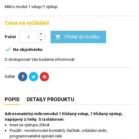
Mikro modul 1 vstup/1 výstup
Cena na vyžádání
Přidat do košíku

Počet

Na objednávku
O dostupnosti Vás budeme informovat
Sdílet
POPIS
DETAILY PRODUKTU
Adresovatelný mikromodul 1 hlídaný vstup, 1 hlídaný výstup,
napájený z linky. S izolátorem.
Imax na výstupu 20mA
Použití - monitorování kontaktů, tlačítek, ovládání sirén,
programovatelné spínání relé