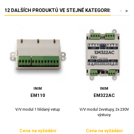
12 DALŠÍCH PRODUKTŮ VE STEJNÉ KATEGORII:
<
>
INIM
INIM
EM110
EM322AC
V/V modul 1 hlídaný vstup
V/V modul 2xvstupy, 2x 230V
výstuoy
Cena na vyžádání
Cena na vyžádání
Cena
Cena