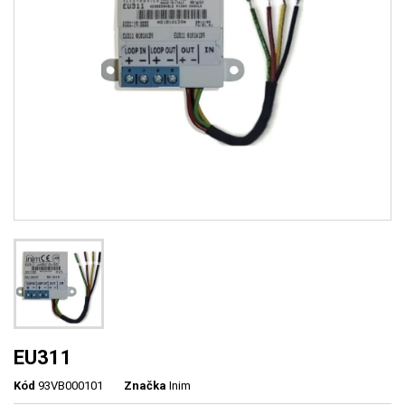
EU311
Kód
93VB000101
Značka
Inim