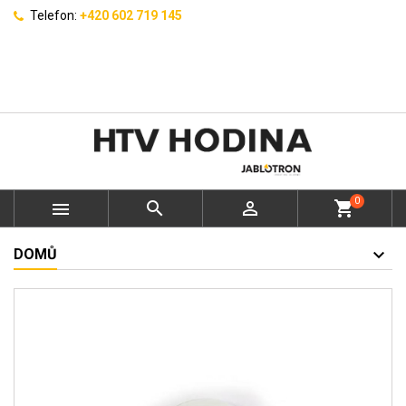
Telefon:
+420 602 719 145
0



shopping_cart
DOMŮ