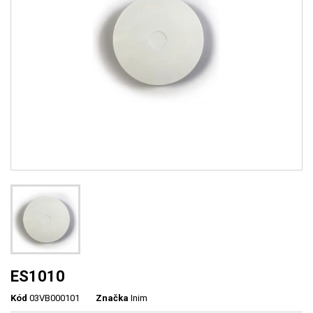
ES1010
Kód
03VB000101
Značka
Inim