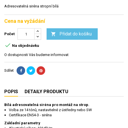
Adresovatelná siréna stropní bílá
Cena na vyžádání
Přidat do košíku

Počet

Na objednávku
O dostupnosti Vás budeme informovat
Sdílet
POPIS
DETAILY PRODUKTU
Bílá adresovatelná siréna pro montáž na strop.
Volba ze 14 tónů, nastavitelné z ústředny nebo SW
Certifikace EN54-3 - siréna
Základní parametry