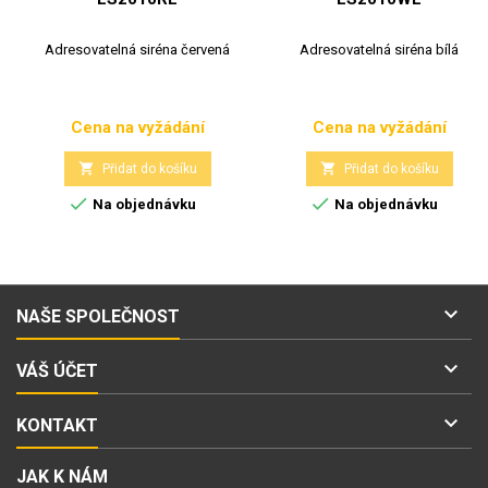
Adresovatelná siréna červená
Adresovatelná siréna bílá
Cena na vyžádání
Cena na vyžádání
Cena
Cena


Přidat do košíku
Přidat do košíku


Na objednávku
Na objednávku

NAŠE SPOLEČNOST

VÁŠ ÚČET

KONTAKT
JAK K NÁM