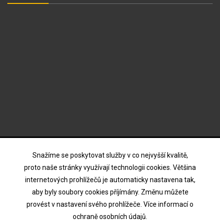
ODBĚR NOVINEK
Snažíme se poskytovat služby v co nejvyšší kvalitě,
proto naše stránky využívají technologii cookies. Většina
internetových prohlížečů je automaticky nastavena tak,
Souhlasím s podmínkami a zásadami ochrany osobních
aby byly soubory cookies příjímány. Změnu můžete
údajů
provést v nastavení svého prohlížeče. Více informací o
ochraně osobních údajů.