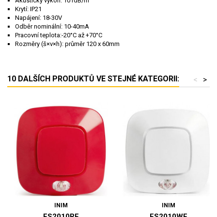
Akustický výkon: 101dB/m
Krytí: IP21
Napájení: 18-30V
Odběr nominální: 10-40mA
Pracovní teplota:-20°C až +70°C
Rozměry (š×v×h): průměr 120 x 60mm
10 DALŠÍCH PRODUKTŮ VE STEJNÉ KATEGORII:
<
>
INIM
INIM
ES2010RE
ES2010WE