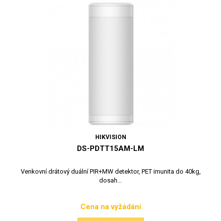
HIKVISION
DS-PDTT15AM-LM
Venkovní drátový duální PIR+MW detektor, PET imunita do 40kg,
dosah...
Cena na vyžádání
Cena