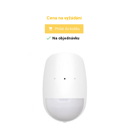
Cena na vyžádání
Cena

Přidat do košíku

Na objednávku