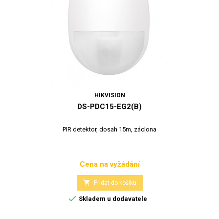
HIKVISION
DS-PDC15-EG2(B)
PIR detektor, dosah 15m, záclona
Cena na vyžádání
Cena

Přidat do košíku

Skladem u dodavatele