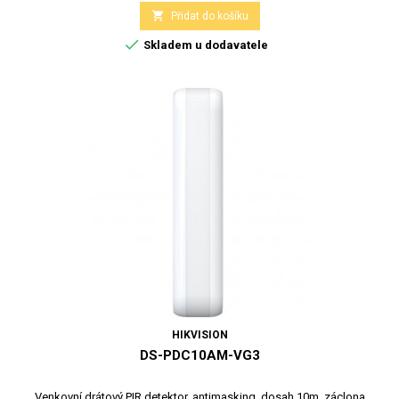

Přidat do košíku

Skladem u dodavatele
HIKVISION
DS-PDC10AM-VG3
Venkovní drátový PIR detektor, antimasking, dosah 10m, záclona