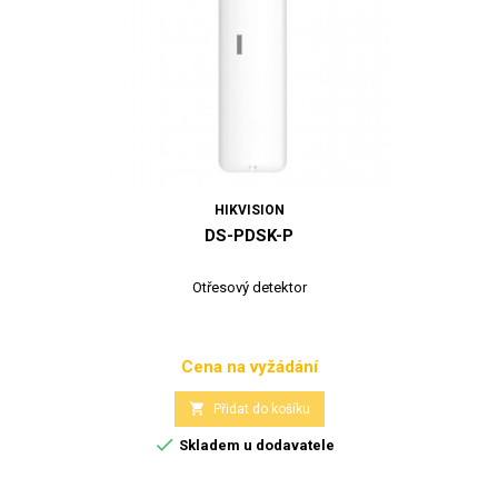
HIKVISION
DS-PDSK-P
Otřesový detektor
Cena na vyžádání
Cena

Přidat do košíku

Skladem u dodavatele