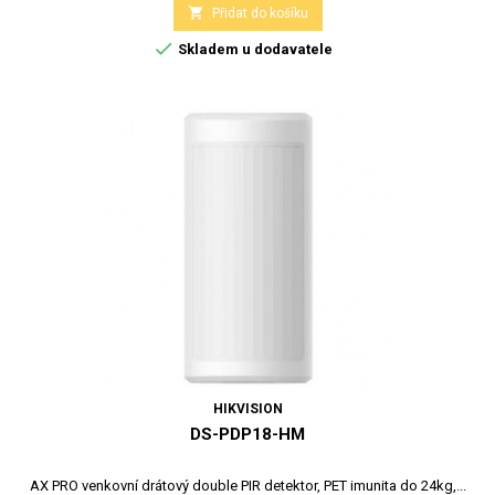

Přidat do košíku

Skladem u dodavatele
HIKVISION
DS-PDP18-HM
AX PRO venkovní drátový double PIR detektor, PET imunita do 24kg,...