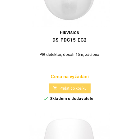
HIKVISION
DS-PDC15-EG2
PIR detektor, dosah 15m, záclona
Cena na vyžádání
Cena

Přidat do košíku

Skladem u dodavatele