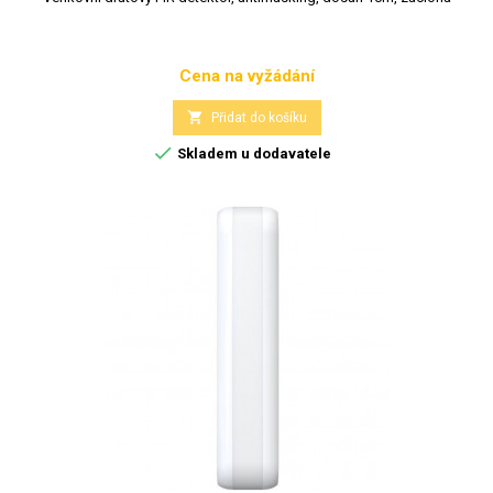
Cena na vyžádání
Cena

Přidat do košíku

Skladem u dodavatele