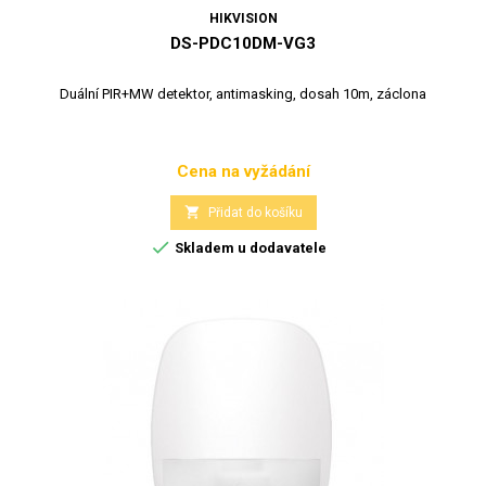
HIKVISION
DS-PDC10DM-VG3
Duální PIR+MW detektor, antimasking, dosah 10m, záclona
Cena na vyžádání
Cena

Přidat do košíku

Skladem u dodavatele