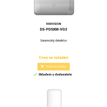
HIKVISION
DS-PDSKM-VG3
Seismický detektor
Cena na vyžádání
Cena

Přidat do košíku

Skladem u dodavatele