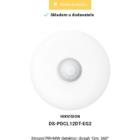

Přidat do košíku

Skladem u dodavatele
HIKVISION
DS-PDCL12DT-EG2
Stropní PIR+MW detektor; dosah 12m, 360°