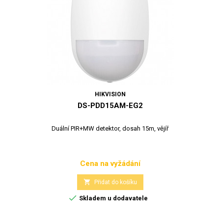
HIKVISION
DS-PDD15AM-EG2
Duální PIR+MW detektor, dosah 15m, vějíř
Cena na vyžádání
Cena

Přidat do košíku

Skladem u dodavatele