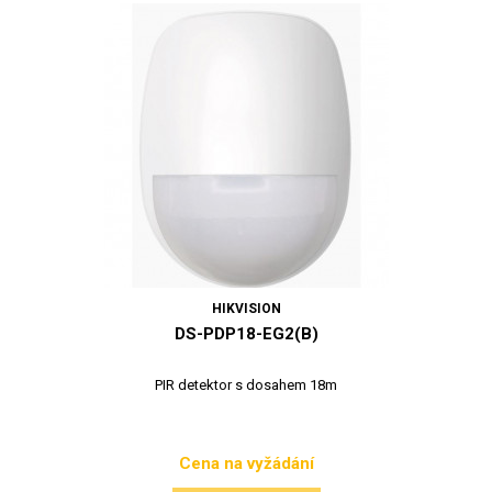
HIKVISION
DS-PDP18-EG2(B)
PIR detektor s dosahem 18m
Cena na vyžádání
Cena