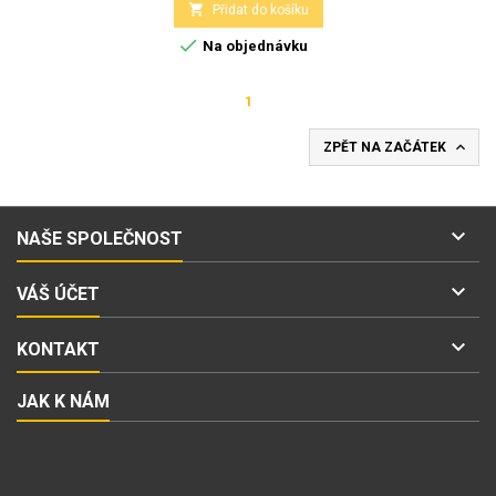

Přidat do košíku

Na objednávku
1

ZPĚT NA ZAČÁTEK

NAŠE SPOLEČNOST

VÁŠ ÚČET

KONTAKT
JAK K NÁM