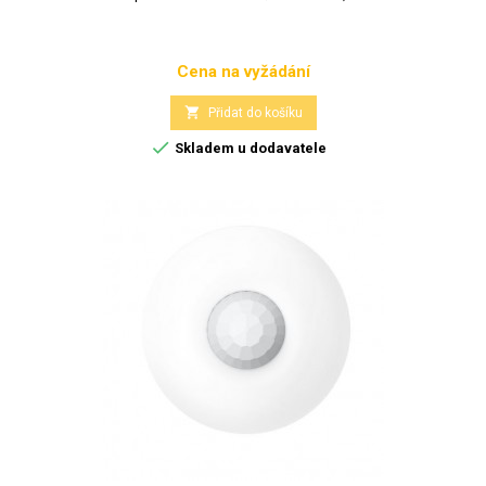
Cena na vyžádání
Cena

Přidat do košíku

Skladem u dodavatele