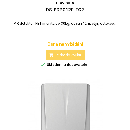
HIKVISION
DS-PDPG12P-EG2
PIR detektor, PET imunita do 30kg, dosah 12m, vějíř, detekce...
Cena na vyžádání
Cena

Přidat do košíku

Skladem u dodavatele