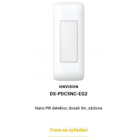
HIKVISION
DS-PDC5NC-EG2
Nano PIR detektor, dosah 5m, záclona
Cena na vyžádání
Cena