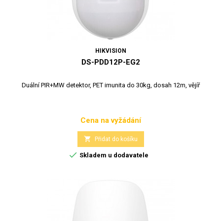
HIKVISION
DS-PDD12P-EG2
Duální PIR+MW detektor, PET imunita do 30kg, dosah 12m, vějíř
Cena na vyžádání
Cena

Přidat do košíku

Skladem u dodavatele