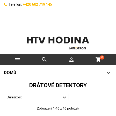
Telefon:
+420 602 719 145
0



shopping_cart
DOMŮ
DRÁTOVÉ DETEKTORY

Důležitost
Zobrazení 1-16 z 16 položek