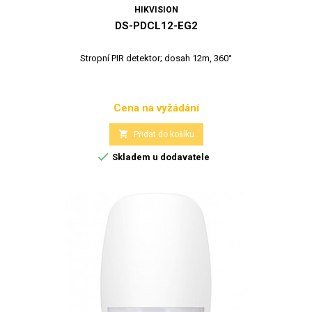
HIKVISION
DS-PDCL12-EG2
Stropní PIR detektor; dosah 12m, 360°
Cena na vyžádání
Cena

Přidat do košíku

Skladem u dodavatele