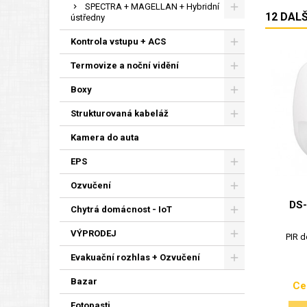
SPECTRA + MAGELLAN + Hybridní
12 DAL
ústředny
Kontrola vstupu + ACS
Termovize a noční vidění
Boxy
Strukturovaná kabeláž
Kamera do auta
EPS
Ozvučení
DS
Chytrá domácnost - IoT
VÝPRODEJ
PIR d
Evakuační rozhlas + Ozvučení
Bazar
Ce
Fotopasti