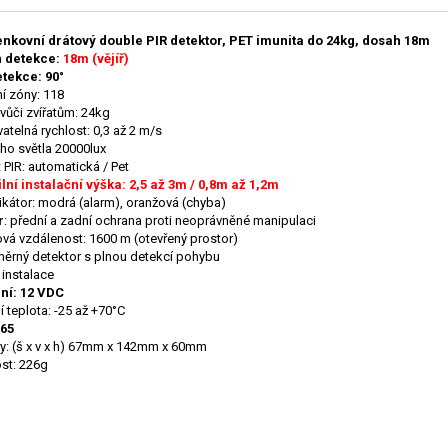
nkovní drátový double PIR detektor, PET imunita do 24kg, dosah 18m
 detekce:
18m (vějíř)
tekce: 90°
í zóny: 118
 vůči zvířatům: 24kg
atelná rychlost: 0,3 až 2 m/s
lého světla 20000lux
t PIR: automatická / Pet
lní instalační výška: 2,5 až 3m / 0,8m až 1,2m
ikátor: modrá (alarm), oranžová (chyba)
r
: přední a zadní ochrana proti neoprávněné manipulaci
vá vzdálenost: 1600 m (otevřený prostor)
rný detektor s plnou detekcí pohybu
instalace
ní: 12 VDC
í teplota: -25 až +70°C
P65
: (š x v x h) 67mm x 142mm x 60mm
st: 226g