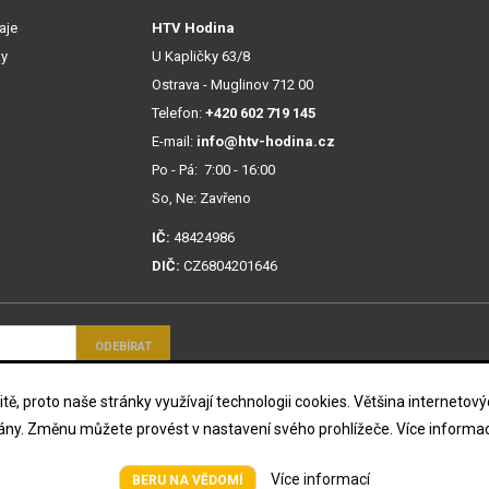
aje
HTV Hodina
ky
U Kapličky 63/8
Ostrava - Muglinov 712 00
Telefon:
+420 602 719 145
E-mail:
info@htv-hodina.cz
Po - Pá: 7:00 - 16:00
So, Ne: Zavřeno
IČ:
48424986
DIČ:
CZ6804201646
mi ochrany osobních
tě, proto naše stránky využívají technologii cookies. Většina interneto
mány. Změnu můžete provést v nastavení svého prohlížeče. Více informac
Všechna práva vyhrazena © HTV Hodina 2026
Více informací
BERU NA VĚDOMÍ