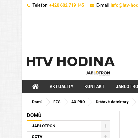
Telefon:
+420 602 719 145
E-mail:
info@htv-hod
AKTUALITY
KONTAKT
JABLOTR
Domů
EZS
AX PRO
Drátové detektory
DOMŮ
JABLOTRON
CCTV