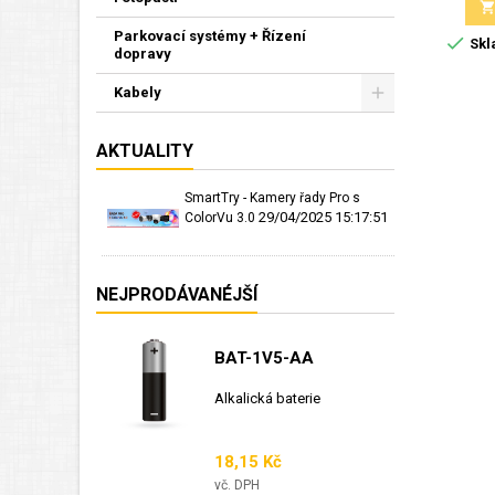
Parkovací systémy + Řízení

Skl
dopravy
Kabely
AKTUALITY
SmartTry - Kamery řady Pro s
29/04/2025 15:17:51
ColorVu 3.0
NEJPRODÁVANÉJŠÍ
BAT-1V5-AA
Alkalická baterie
Cena
18,15 Kč
vč. DPH