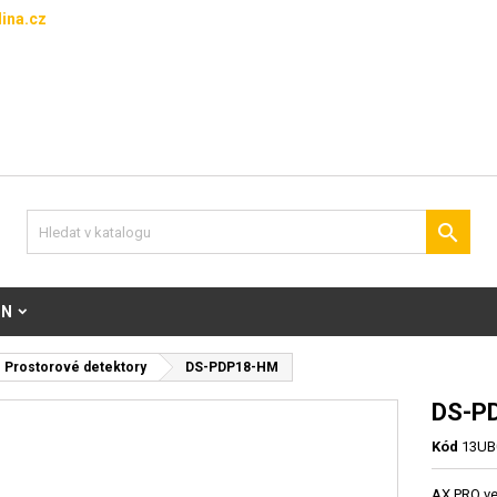
ina.cz

ON
Prostorové detektory
DS-PDP18-HM
DS-P
Kód
13UB
AX PRO ve