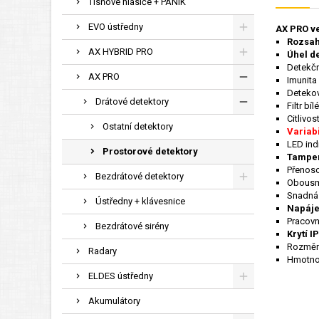
Tísňové hlásiče + PANIK
EVO ústředny
AX PRO ve
Rozsah
AX HYBRID PRO
Úhel de
Detekčn
AX PRO
Imunita
Detekov
Drátové detektory
Filtr bí
Citlivos
Ostatní detektory
Variabi
LED ind
Prostorové detektory
Tampe
Přenoso
Bezdrátové detektory
Obousmě
Snadná 
Ústředny + klávesnice
Napáje
Pracovn
Bezdrátové sirény
Krytí I
Rozměry
Radary
Hmotno
ELDES ústředny
Akumulátory