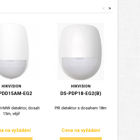
<
>
HIKVISION
HIKVISION
PDD15AM-EG2
DS-PDP18-EG2(B)
DS-
IR+MW detektor, dosah
PIR detektor s dosahem 18m
Nano PIR
15m, vějíř
a na vyžádání
Cena na vyžádání
Cen
Cena
Cena