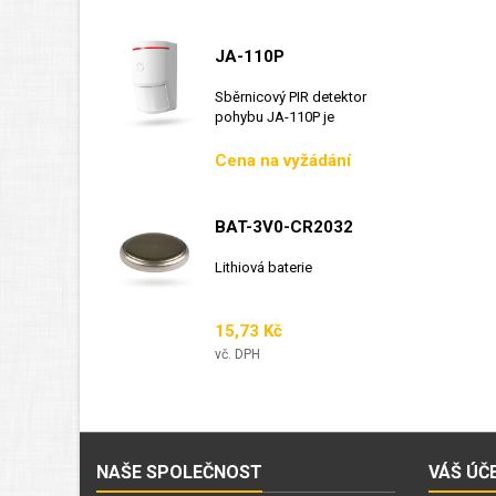
JA-110P
Sběrnicový PIR detektor
pohybu JA-110P je
sběrnicový detektor...
Cena
Cena na vyžádání
BAT-3V0-CR2032
Lithiová baterie
Cena
15,73 Kč
vč. DPH
NAŠE SPOLEČNOST
VÁŠ ÚČ