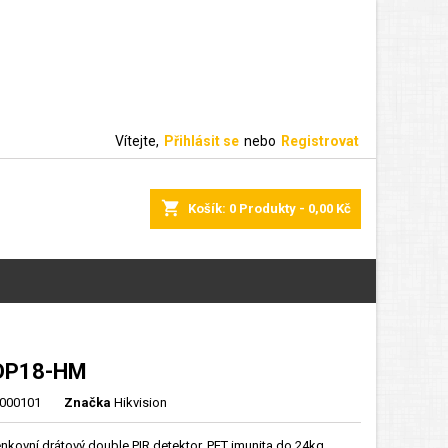
Vítejte,
Přihlásit se
nebo
Registrovat
shopping_cart
Košík:
0
Produkty - 0,00 Kč
DP18-HM
000101
Značka
Hikvision
nkovní drátový double PIR detektor, PET imunita do 24kg,