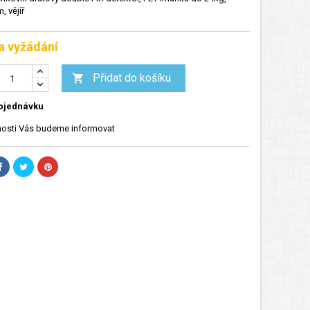
 vějíř
a vyžádání
Přidat do košíku

bjednávku
osti Vás budeme informovat