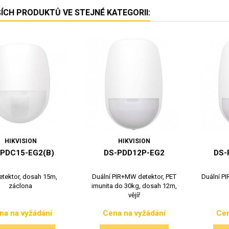
ŠÍCH PRODUKTŮ VE STEJNÉ KATEGORII:
HIKVISION
HIKVISION
-PDC15-EG2(B)
DS-PDD12P-EG2
DS-
etektor, dosah 15m,
Duální PIR+MW detektor, PET
Duální P
záclona
imunita do 30kg, dosah 12m,
vějíř
na na vyžádání
Cena na vyžádání
Cen
Cena
Cena