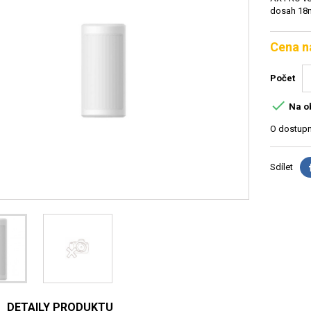
dosah 18m,
Cena n
Počet

Na o
O dostupn
Sdílet
DETAILY PRODUKTU