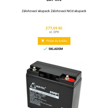
Zálohovací akupack Zálohovací NiCd akupack
277,09 Kč
Cena
vč. DPH

Přidat do košíku

SKLADEM