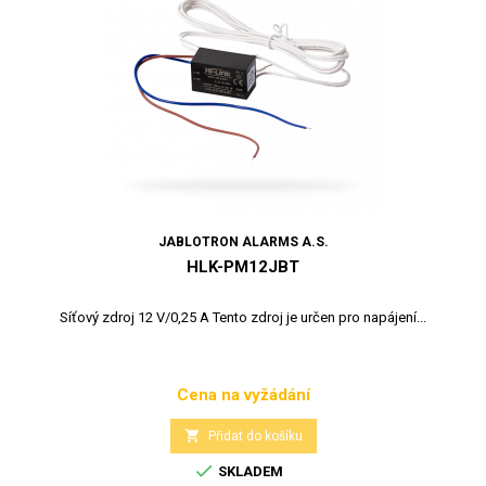
JABLOTRON ALARMS A.S.
HLK-PM12JBT
Síťový zdroj 12 V/0,25 A Tento zdroj je určen pro napájení...
Cena na vyžádání
Cena

Přidat do košíku

SKLADEM