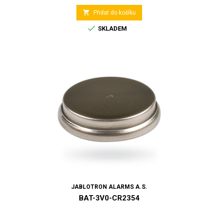

Přidat do košíku

SKLADEM
JABLOTRON ALARMS A.S.
BAT-3V0-CR2354