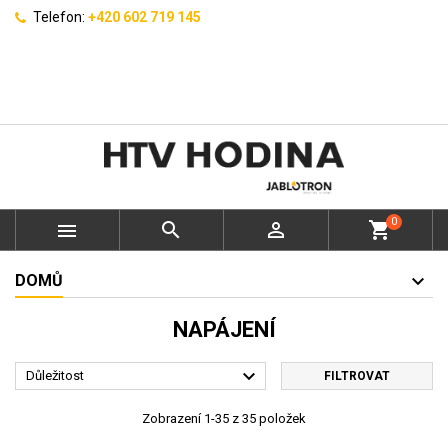
Telefon:
+420 602 719 145
0



shopping_cart
DOMŮ
NAPÁJENÍ

Důležitost
FILTROVAT
Zobrazení 1-35 z 35 položek