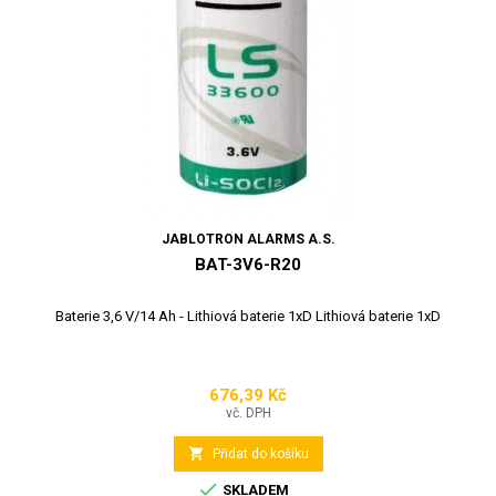
JABLOTRON ALARMS A.S.
BAT-3V6-R20
Baterie 3,6 V/14 Ah - Lithiová baterie 1xD Lithiová baterie 1xD
676,39 Kč
Cena
vč. DPH

Přidat do košíku

SKLADEM