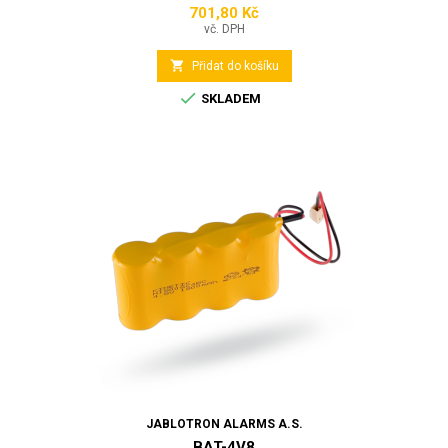
701,80 Kč
Cena
vč. DPH

Přidat do košíku

SKLADEM
JABLOTRON ALARMS A.S.
BAT-4V8