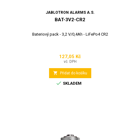
JABLOTRON ALARMS A.S.
BAT-3V2-CR2
Bateriový pack - 3,2 V/0,4Ah - LiFePo4 CR2
127,05 Kč
Cena
vč. DPH

Přidat do košíku

SKLADEM