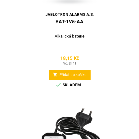
JABLOTRON ALARMS A.S.
BAT-1V5-AA
Alkalická baterie
18,15 Kč
Cena
vč. DPH

Přidat do košíku

SKLADEM