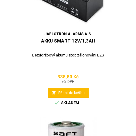
JABLOTRON ALARMS A.S.
AKKU SMART 12V/1,3AH
Bezúdržbový akumulátor, zálohování EZS
338,80 Kč
Cena
vč. DPH

Přidat do košíku

SKLADEM