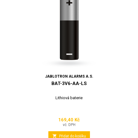
JABLOTRON ALARMS A.S.
BAT-3V6-AA-LS
Lithiová baterie
169,40 Kč
Cena
vč. DPH

Přidat do košíku