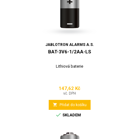
JABLOTRON ALARMS A.S.
BAT-3V6-1/2AA-LS
Lithiová baterie
147,62 Kč
Cena
vč. DPH

Přidat do košíku

SKLADEM