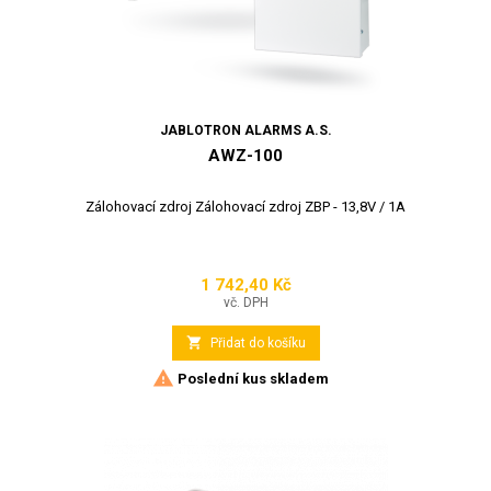
JABLOTRON ALARMS A.S.
AWZ-100
Zálohovací zdroj Zálohovací zdroj ZBP - 13,8V / 1A
1 742,40 Kč
Cena
vč. DPH

Přidat do košíku

Poslední kus skladem