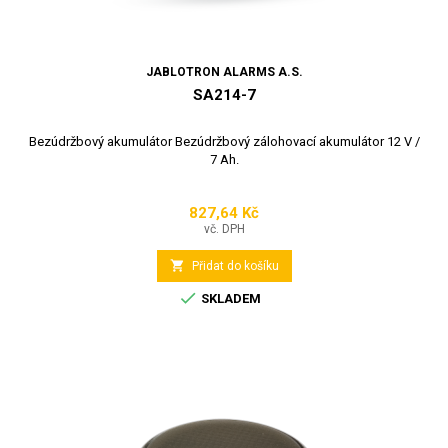
JABLOTRON ALARMS A.S.
SA214-7
Bezúdržbový akumulátor Bezúdržbový zálohovací akumulátor 12 V /
7 Ah.
827,64 Kč
Cena
vč. DPH

Přidat do košíku

SKLADEM