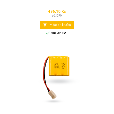
496,10 Kč
Cena
vč. DPH

Přidat do košíku

SKLADEM