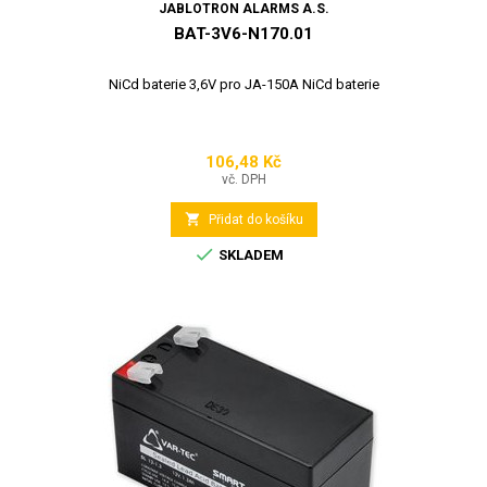
JABLOTRON ALARMS A.S.
BAT-3V6-N170.01
NiCd baterie 3,6V pro JA-150A NiCd baterie
106,48 Kč
Cena
vč. DPH

Přidat do košíku

SKLADEM