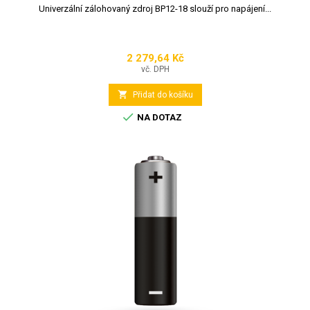
Univerzální zálohovaný zdroj BP12-18 slouží pro napájení...
2 279,64 Kč
Cena
vč. DPH

Přidat do košíku

NA DOTAZ