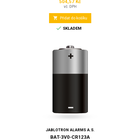
504,57 Kč
Cena
vč. DPH

Přidat do košíku

SKLADEM
JABLOTRON ALARMS A.S.
BAT-3V0-CR123A