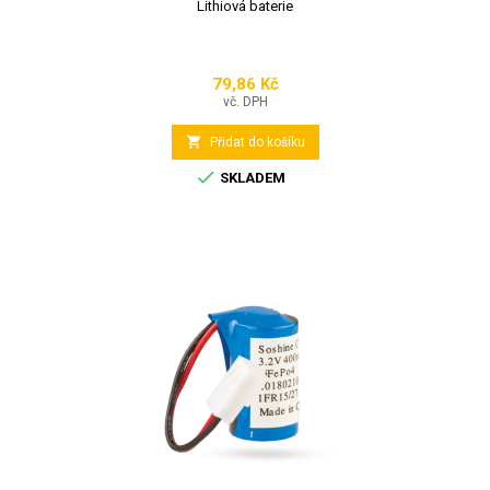
Lithiová baterie
79,86 Kč
Cena
vč. DPH

Přidat do košíku

SKLADEM