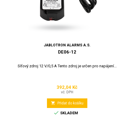
JABLOTRON ALARMS A.S.
DE06-12
Síťový zdroj 12 V/0,5 A Tento zdroj je určen pro napájení...
392,04 Kč
Cena
vč. DPH

Přidat do košíku

SKLADEM