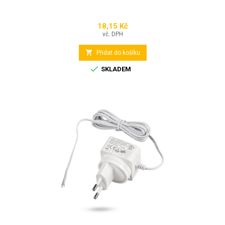
18,15 Kč
Cena
vč. DPH

Přidat do košíku

SKLADEM