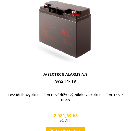
JABLOTRON ALARMS A.S.
SA214-18
Bezúdržbový akumulátor Bezúdržbový zálohovací akumulátor 12 V /
18 Ah.
2 031,59 Kč
Cena
vč. DPH