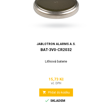
JABLOTRON ALARMS A.S.
BAT-3V0-CR2032
Lithiová baterie
15,73 Kč
Cena
vč. DPH

Přidat do košíku

SKLADEM