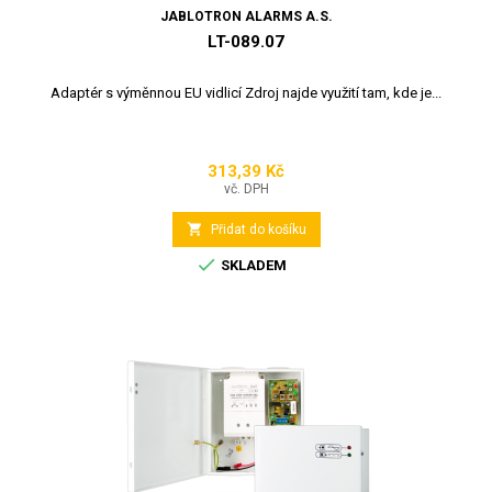
JABLOTRON ALARMS A.S.
LT-089.07
Adaptér s výměnnou EU vidlicí Zdroj najde využití tam, kde je...
313,39 Kč
Cena
vč. DPH

Přidat do košíku

SKLADEM