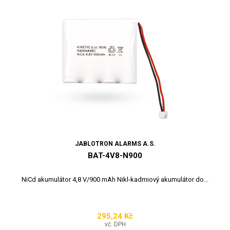
JABLOTRON ALARMS A.S.
BAT-4V8-N900
NiCd akumulátor 4,8 V/900 mAh Nikl-kadmiový akumulátor do...
295,24 Kč
Cena
vč. DPH