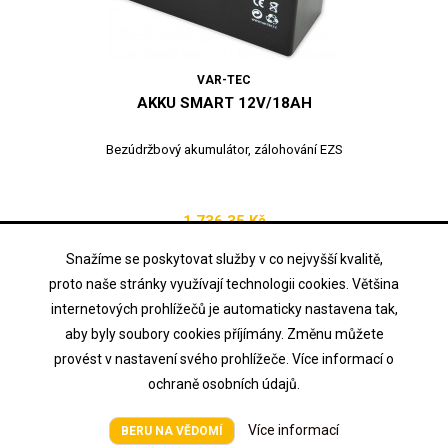
VAR-TEC
AKKU SMART 12V/18AH
Bezúdržbový akumulátor, zálohování EZS
1 736,35 Kč
Cena
vč. DPH
Snažíme se poskytovat služby v co nejvyšší kvalitě,

Přidat do košíku
proto naše stránky využívají technologii cookies. Většina

SKLADEM
internetových prohlížečů je automaticky nastavena tak,
aby byly soubory cookies příjímány. Změnu můžete
provést v nastavení svého prohlížeče. Více informací o
ochraně osobních údajů.
Více informací
BERU NA VĚDOMÍ