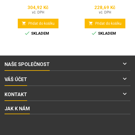
304,92 Kč
228,69 Kč
Cena
Cena
vč. DPH
vč. DPH


Přidat do košíku
Přidat do košíku


SKLADEM
SKLADEM

NAŠE SPOLEČNOST

VÁŠ ÚČET

KONTAKT
JAK K NÁM