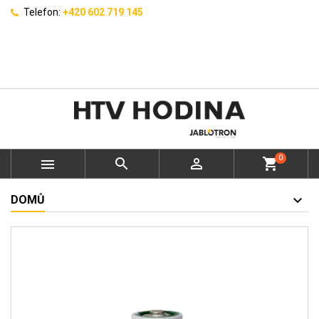
Telefon:
+420 602 719 145
0



shopping_cart
DOMŮ