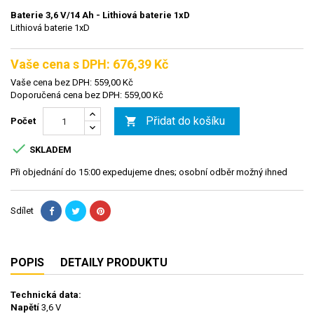
Baterie 3,6 V/14 Ah - Lithiová baterie 1xD
Lithiová baterie 1xD
Vaše cena s DPH: 676,39 Kč
Vaše cena bez DPH: 559,00 Kč
Doporučená cena bez DPH: 559,00 Kč
Přidat do košíku

Počet

SKLADEM
Při objednání do 15:00 expedujeme dnes; osobní odběr možný ihned
Sdílet
POPIS
DETAILY PRODUKTU
Technická data:
Napětí
3,6 V