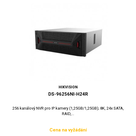
HIKVISION
DS-96256NI-H24R
256 kanálový NVR pro IP kamery (1,25GB/1,25GB); 8K, 24x SATA,
RAID,...
Cena na vyžádání
Cena