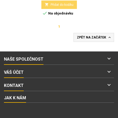

Přidat do košíku

Na objednávku
1

ZPĚT NA ZAČÁTEK

NAŠE SPOLEČNOST

VÁŠ ÚČET

KONTAKT
JAK K NÁM