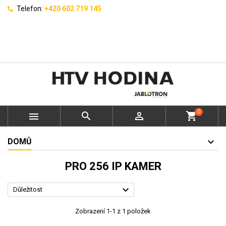
Telefon:
+420 602 719 145
0



shopping_cart
DOMŮ
PRO 256 IP KAMER

Důležitost
Zobrazení 1-1 z 1 položek