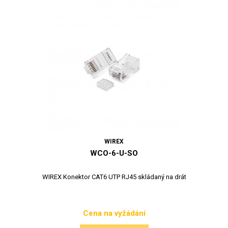
WIREX
WCO-6-U-SO
WIREX Konektor CAT6 UTP RJ45 skládaný na drát
Cena na vyžádání
Cena