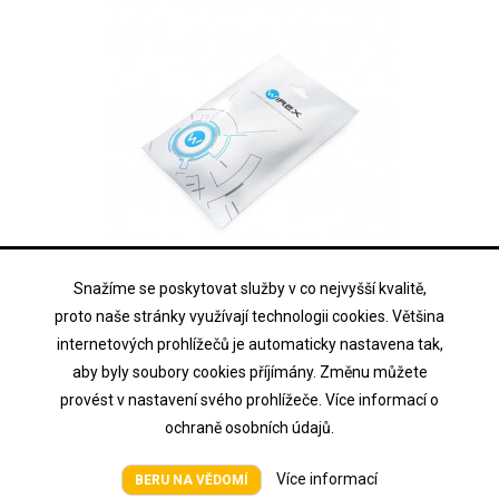
Snažíme se poskytovat služby v co nejvyšší kvalitě,
WIREX
proto naše stránky využívají technologii cookies. Většina
WPC-5-U-LS-3-GY
internetových prohlížečů je automaticky nastavena tak,
aby byly soubory cookies příjímány. Změnu můžete
WIREX Patch kabel CAT5E UTP LSOH snag-proof 3m šedý
provést v nastavení svého prohlížeče. Více informací o
ochraně osobních údajů.
Cena na vyžádání
Cena
Více informací
BERU NA VĚDOMÍ