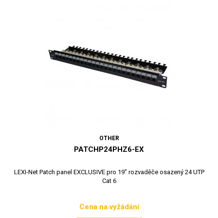
OTHER
PATCHP24PHZ6-EX
LEXI-Net Patch panel EXCLUSIVE pro 19" rozvaděče osazený 24 UTP
Cat 6
Cena na vyžádání
Cena