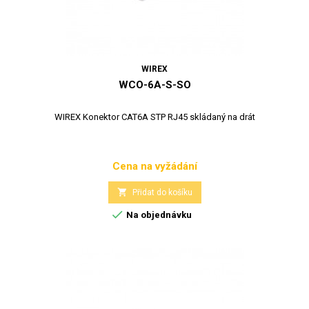
WIREX
WCO-6A-S-SO
WIREX Konektor CAT6A STP RJ45 skládaný na drát
Cena na vyžádání
Cena

Přidat do košíku

Na objednávku