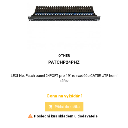
OTHER
PATCHP24PHZ
LEXI-Net Patch panel 24PORT pro 19" rozvaděče CAT5E UTP horní
zářez
Cena na vyžádání
Cena

Přidat do košíku

Poslední kus skladem u dodavatele