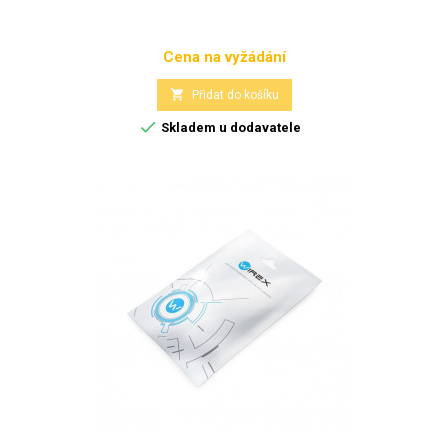
Cena na vyžádání
Cena

Přidat do košíku

Skladem u dodavatele