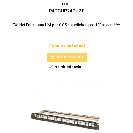
OTHER
PATCHP24PHZF
LEXI-Net Patch panel 24 portů C5e s poličkou pro 19" rozvaděče...
Cena na vyžádání
Cena

Přidat do košíku

Na objednávku