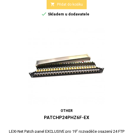

Přidat do košíku

Skladem u dodavatele
OTHER
PATCHP24PHZ6F-EX
LEXI-Net Patch panel EXCLUSIVE pro 19" rozvaděče osazený 24 FTP