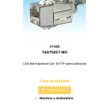
OTHER
TA8758ST-WH
LEXI-Net Keystone Cat. 5e FTP samozářezový
Cena na vyžádání
Cena

Přidat do košíku

Skladem u dodavatele