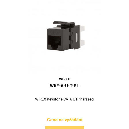
WIREX
WKE-6-U-T-BL
WIREX Keystone CAT6 UTP narážecí
Cena na vyžádání
Cena