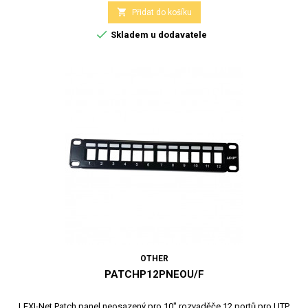

Přidat do košíku

Skladem u dodavatele
OTHER
PATCHP12PNEOU/F
LEXI-Net Patch panel neosazený pro 10" rozvaděče,12 portů pro UTP