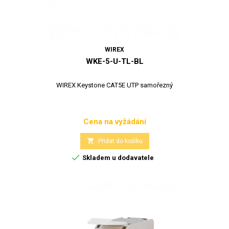
WIREX
WKE-5-U-TL-BL
WIREX Keystone CAT5E UTP samořezný
Cena na vyžádání
Cena

Přidat do košíku

Skladem u dodavatele