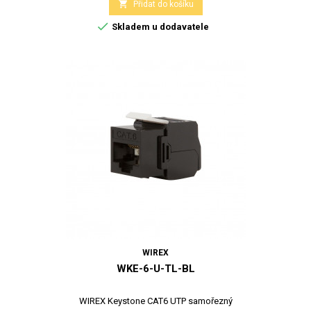

Přidat do košíku

Skladem u dodavatele
WIREX
WKE-6-U-TL-BL
WIREX Keystone CAT6 UTP samořezný