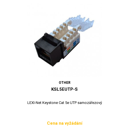
OTHER
KSL5EUTP-S
LEXI-Net Keystone Cat 5e UTP samozářezový
Cena na vyžádání
Cena