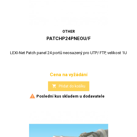
OTHER
PATCHP24PNEOU/F
LEXI-Net Patch panel 24 portů neosazený pro UTP/ FTP, velikost 1U
Cena na vyžádání
Cena

Přidat do košíku

Poslední kus skladem u dodavatele