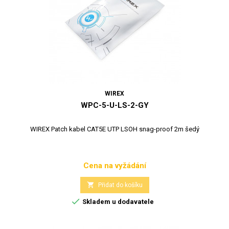
WIREX
WPC-5-U-LS-2-GY
WIREX Patch kabel CAT5E UTP LSOH snag-proof 2m šedý
Cena na vyžádání
Cena

Přidat do košíku

Skladem u dodavatele