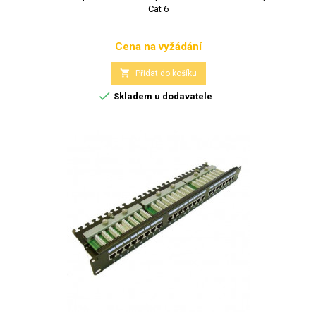
Cat 6
Cena na vyžádání
Cena

Přidat do košíku

Skladem u dodavatele