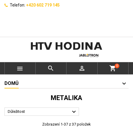
Telefon:
+420 602 719 145
0



shopping_cart
DOMŮ
METALIKA

Důležitost
Zobrazení 1-37 z 37 položek