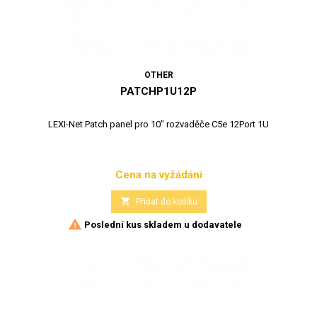
OTHER
PATCHP1U12P
LEXI-Net Patch panel pro 10" rozvaděče C5e 12Port 1U
Cena na vyžádání
Cena

Přidat do košíku

Poslední kus skladem u dodavatele