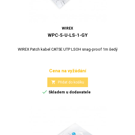
WIREX
WPC-5-U-LS-1-GY
WIREX Patch kabel CAT5E UTP LSOH snag-proof 1m šedý
Cena na vyžádání
Cena

Přidat do košíku

Skladem u dodavatele