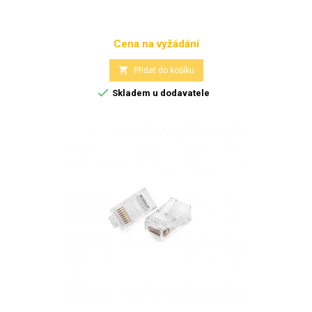
Cena na vyžádání
Cena

Přidat do košíku

Skladem u dodavatele