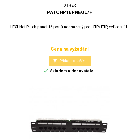
OTHER
PATCHP16PNEOU/F
LEXI-Net Patch panel 16 portů neosazený pro UTP/ FTP, velikost 1U
Cena na vyžádání
Cena

Přidat do košíku

Skladem u dodavatele