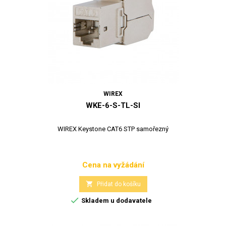
WIREX
WKE-6-S-TL-SI
WIREX Keystone CAT6 STP samořezný
Cena na vyžádání
Cena

Přidat do košíku

Skladem u dodavatele