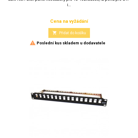
i...
Cena na vyžádání
Cena

Přidat do košíku

Poslední kus skladem u dodavatele