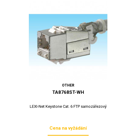
OTHER
TA8768ST-WH
LEXI-Net Keystone Cat. 6 FTP samozářezový
Cena na vyžádání
Cena