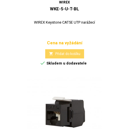
WIREX
WKE-5-U-T-BL
WIREX Keystone CAT5E UTP narážecí
Cena na vyžádání
Cena

Přidat do košíku

Skladem u dodavatele