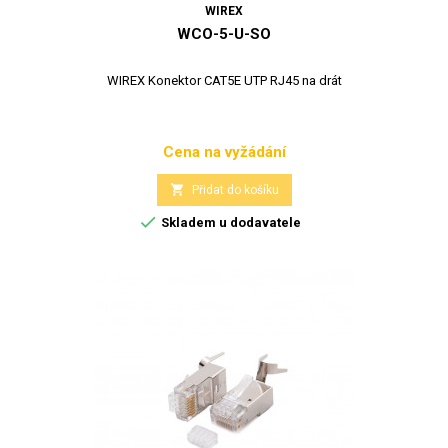
WIREX
WCO-5-U-SO
WIREX Konektor CAT5E UTP RJ45 na drát
Cena na vyžádání
Cena

Přidat do košíku

Skladem u dodavatele