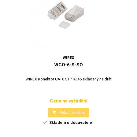
WIREX
WCO-6-S-SO
WIREX Konektor CAT6 STP RJ45 skládaný na drát
Cena na vyžádání
Cena

Přidat do košíku

Skladem u dodavatele