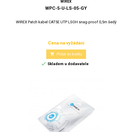
WIREX
WPC-5-U-LS-05-GY
WIREX Patch kabel CAT5E UTP LSOH snag-proof 0,5m šedý
Cena na vyžádání
Cena

Přidat do košíku

Skladem u dodavatele