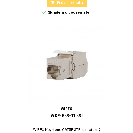

Přidat do košíku

Skladem u dodavatele
WIREX
WKE-5-S-TL-SI
WIREX Keystone CAT5E STP samořezný