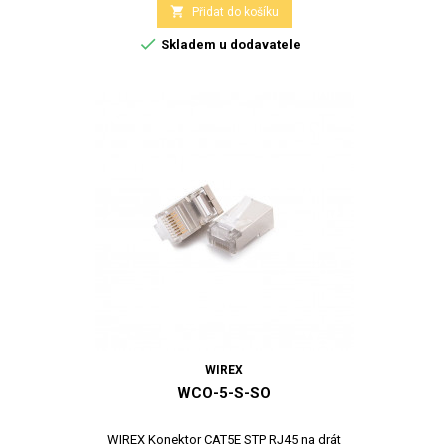

Přidat do košíku

Skladem u dodavatele
WIREX
WCO-5-S-SO
WIREX Konektor CAT5E STP RJ45 na drát