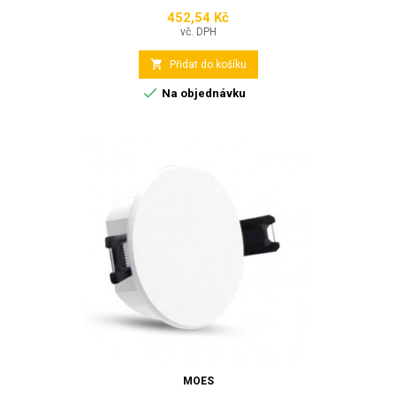
452,54 Kč
Cena
vč. DPH

Přidat do košíku

Na objednávku
MOES