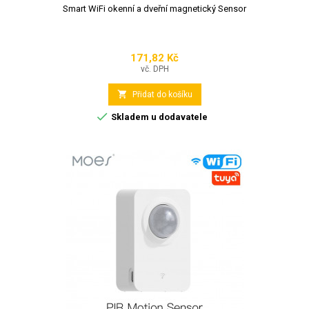
Smart WiFi okenní a dveřní magnetický Sensor
171,82 Kč
Cena
vč. DPH

Přidat do košíku

Skladem u dodavatele