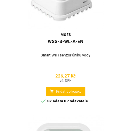
MOES
WSS-S-WL-A-EN
Smart WiFi senzor úniku vody
226,27 Kč
Cena
vč. DPH

Přidat do košíku

Skladem u dodavatele