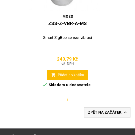
MOES
ZSS-Z-VBR-A-MS
Smart ZigBee sensor vibrací
240,79 Kč
Cena
vč. DPH

Přidat do košíku

Skladem u dodavatele
1

ZPĚT NA ZAČÁTEK