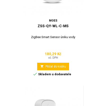
MOES
ZSS-QY-WL-C-MS
ZigBee Smart Sensor úniku vody
180,29 Kč
Cena
vč. DPH

Přidat do košíku

Skladem u dodavatele