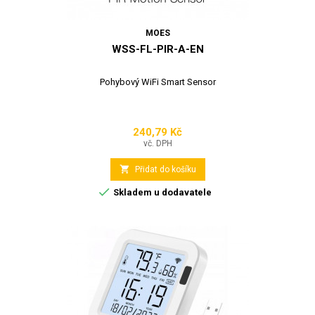
MOES
WSS-FL-PIR-A-EN
Pohybový WiFi Smart Sensor
240,79 Kč
Cena
vč. DPH

Přidat do košíku

Skladem u dodavatele