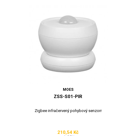
MOES
ZSS-S01-PIR
Zigbee infračervený pohybový senzorr
210,54 Kč
Cena