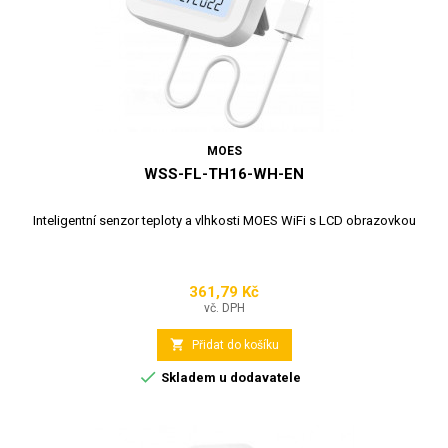
MOES
WSS-FL-TH16-WH-EN
Inteligentní senzor teploty a vlhkosti MOES WiFi s LCD obrazovkou
361,79 Kč
Cena
vč. DPH

Přidat do košíku

Skladem u dodavatele