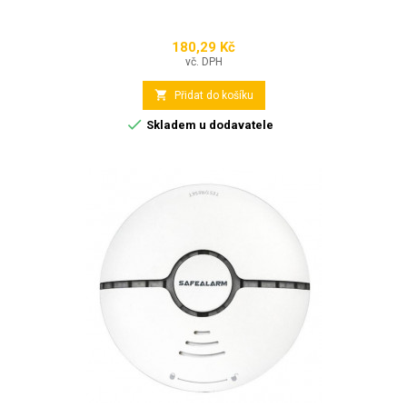
180,29 Kč
Cena
vč. DPH

Přidat do košíku

Skladem u dodavatele