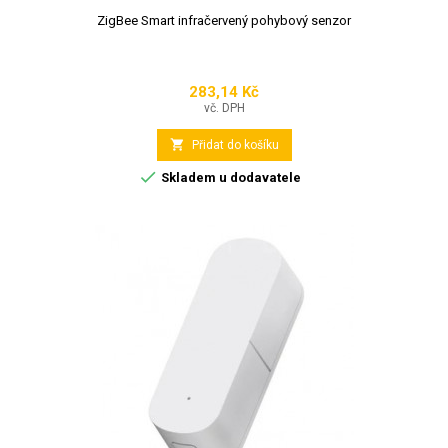
ZigBee Smart infračervený pohybový senzor
283,14 Kč
Cena
vč. DPH

Přidat do košíku

Skladem u dodavatele