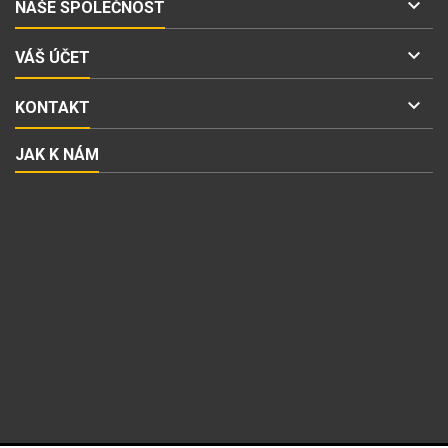

NAŠE SPOLEČNOST

VÁŠ ÚČET

KONTAKT
JAK K NÁM