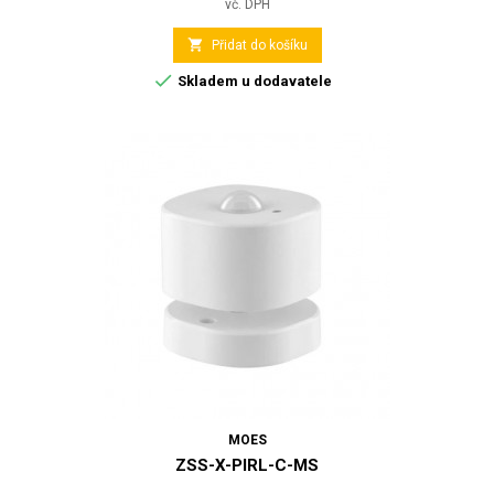
vč. DPH

Přidat do košíku

Skladem u dodavatele
MOES
ZSS-X-PIRL-C-MS