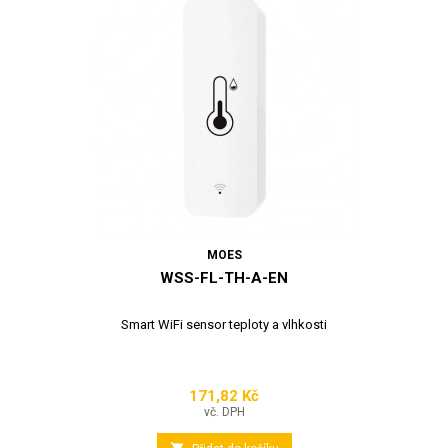
MOES
WSS-FL-TH-A-EN
Smart WiFi sensor teploty a vlhkosti
171,82 Kč
Cena
vč. DPH