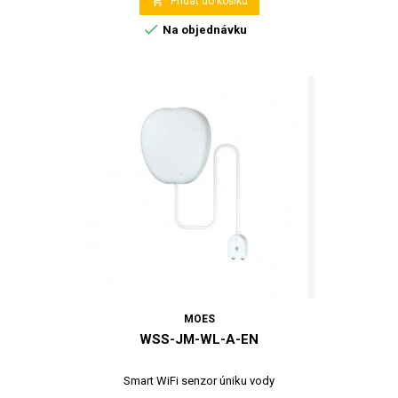

Přidat do košíku

Na objednávku
MOES
WSS-JM-WL-A-EN
Smart WiFi senzor úniku vody