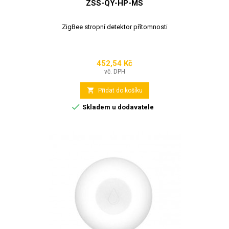
ZSS-QY-HP-MS
ZigBee stropní detektor přítomnosti
452,54 Kč
Cena
vč. DPH

Přidat do košíku

Skladem u dodavatele