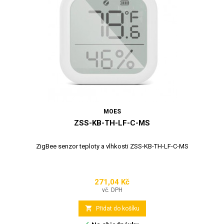
MOES
ZSS-KB-TH-LF-C-MS
ZigBee senzor teploty a vlhkosti ZSS-KB-TH-LF-C-MS
271,04 Kč
Cena
vč. DPH

Přidat do košíku