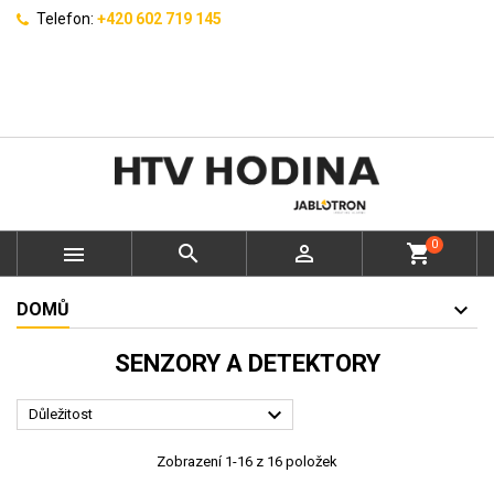
Telefon:
+420 602 719 145
0



shopping_cart
DOMŮ
SENZORY A DETEKTORY

Důležitost
Zobrazení 1-16 z 16 položek