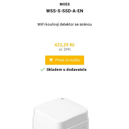
MOES
WSS-S-SSD-A-EN
WiFi kouřový detektor se sirénou
422,29 Kč
Cena
vč. DPH

Přidat do košíku

Skladem u dodavatele