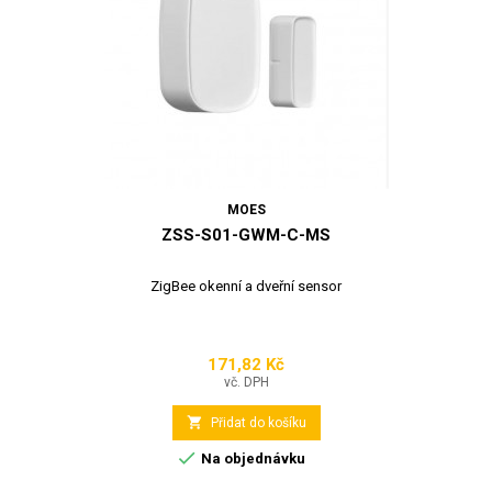
MOES
ZSS-S01-GWM-C-MS
ZigBee okenní a dveřní sensor
171,82 Kč
Cena
vč. DPH

Přidat do košíku

Na objednávku