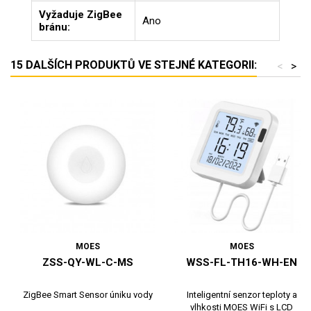
Vyžaduje ZigBee
Ano
bránu:
15 DALŠÍCH PRODUKTŮ VE STEJNÉ KATEGORII:
<
>
MOES
MOES
ZSS-QY-WL-C-MS
WSS-FL-TH16-WH-EN
ZigBee Smart Sensor úniku vody
Inteligentní senzor teploty a
vlhkosti MOES WiFi s LCD