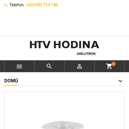
Telefon:
+420 602 719 145
0



shopping_cart
DOMŮ