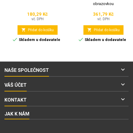
obrazovkou
180,29 Kč
361,79 Kč
Cena
Cena
vč. DPH
vč. DPH


Přidat do košíku
Přidat do košíku


Skladem u dodavatele
Skladem u dodavatele

NAŠE SPOLEČNOST

VÁŠ ÚČET

KONTAKT
JAK K NÁM