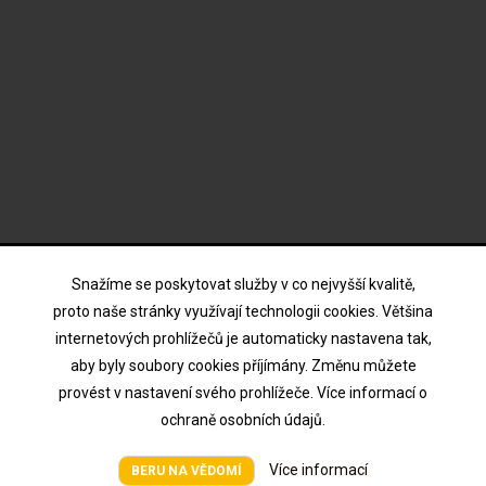
ODBĚR NOVINEK
Snažíme se poskytovat služby v co nejvyšší kvalitě,
proto naše stránky využívají technologii cookies. Většina
internetových prohlížečů je automaticky nastavena tak,
Souhlasím s podmínkami a zásadami ochrany osobních
aby byly soubory cookies příjímány. Změnu můžete
údajů
provést v nastavení svého prohlížeče. Více informací o
ochraně osobních údajů.
Více informací
Všechna práva vyhrazena © HTV Hodina 2026
BERU NA VĚDOMÍ