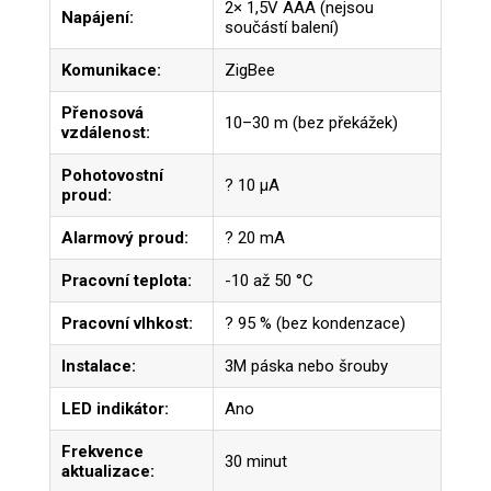
2× 1,5V AAA (nejsou
Napájení:
součástí balení)
Komunikace:
ZigBee
Přenosová
10–30 m (bez překážek)
vzdálenost:
Pohotovostní
? 10 µA
proud:
Alarmový proud:
? 20 mA
Pracovní teplota:
-10 až 50 °C
Pracovní vlhkost:
? 95 % (bez kondenzace)
Instalace:
3M páska nebo šrouby
LED indikátor:
Ano
Frekvence
30 minut
aktualizace: