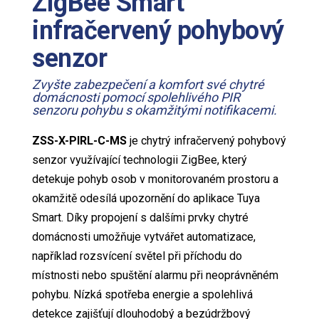
ZigBee Smart
infračervený pohybový
senzor
Zvyšte zabezpečení a komfort své chytré
domácnosti pomocí spolehlivého PIR
senzoru pohybu s okamžitými notifikacemi.
ZSS-X-PIRL-C-MS
je chytrý infračervený pohybový
senzor využívající technologii ZigBee, který
detekuje pohyb osob v monitorovaném prostoru a
okamžitě odesílá upozornění do aplikace Tuya
Smart. Díky propojení s dalšími prvky chytré
domácnosti umožňuje vytvářet automatizace,
například rozsvícení světel při příchodu do
místnosti nebo spuštění alarmu při neoprávněném
pohybu. Nízká spotřeba energie a spolehlivá
detekce zajišťují dlouhodobý a bezúdržbový